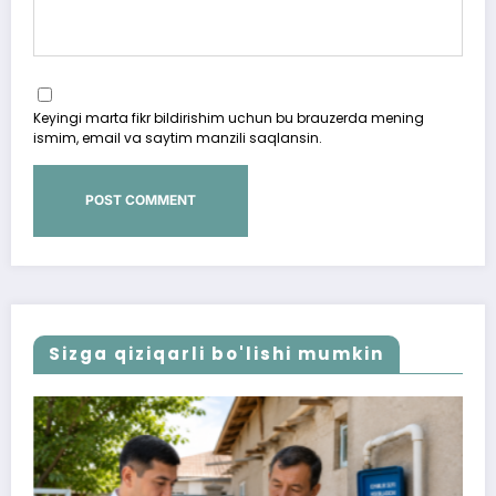
Keyingi marta fikr bildirishim uchun bu brauzerda mening
ismim, email va saytim manzili saqlansin.
Sizga qiziqarli bo'lishi mumkin