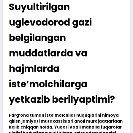
Suyultirilgan
uglevodorod gazi
belgilangan
muddatlarda va
hajmlarda
iste’molchilarga
yetkazib berilyaptimi?
Farg‘ona tuman iste’molchilar huquqlarini himoya
qilish jamiyati mutaxassislari aholi murojaatlaridan
kelib chiqqan holda, Yuqori Vodil mahalla fuqarolar