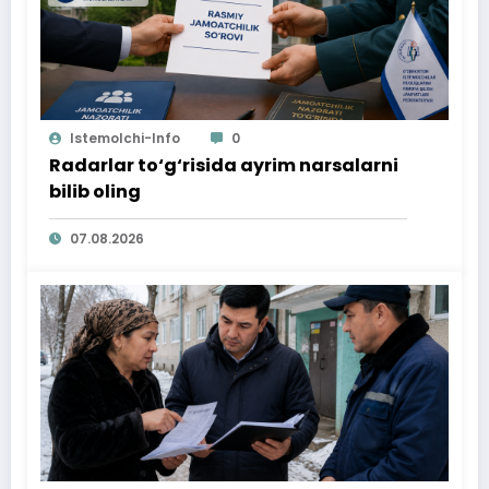
Istemolchi-Info
0
Radarlar to‘g‘risida ayrim narsalarni
bilib oling
07.08.2026