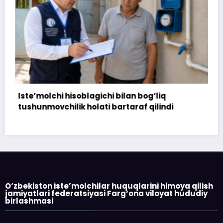
’molchi hisoblagichi bilan bog‘liq
172 mill
unmovchilik holati bartaraf qilindi
topshiri
O‘zbekiston iste’molchilar huquqlarini himoya qilish
jamiyatlari federatsiyasi Farg‘ona viloyat hududiy
birlashmasi