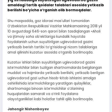
yig‘ini hududiga suyultirilgan uglevodorod gazini
amaldagi tartib qoidalar talablari asosida yetkazib
berilishi bo‘yicha o‘rganish olib bormoqdalar.
Shu maqsadda, gaz idorasi mas’ullari tomonidan
O‘zbekiston Respublikasi Vazirlar Mahkamasining 2018 yil
10 avgustdagi 646-son qarori bilan tasdiqlangan «Aholi
va ijtimoiy soha ob’ektlariga kundalik hayotda
foydalanish uchun suyultirilgan uglevodorod gazini
yetkazib berish tartibi to‘g‘risida»gi nizom talablariga
amal qilinishi kuzatuv asosida o‘rganib borilmoqda.
Kuzatuv ishlari bilan suyultirilgan uglevodorod gazini
iste’molchilar bilan tuzilgan shartnomalarda belgilangan
muddat va hajmlarda yetkazib berilishi, yetkazib berilgan
uglevodorod gazi uchun hisob-kitob ishlarini amalga
oshirilishida iste’molchilarga yaratilgan qulayliklar,
shartnomaga binoan iste’molchilar o‘zlarining
huquqlaridan samarali va o‘rinli foydalana
olayotganliklari kabi holatlar tahlil qilib borilmoqda.
Jahongir Nishonboyev