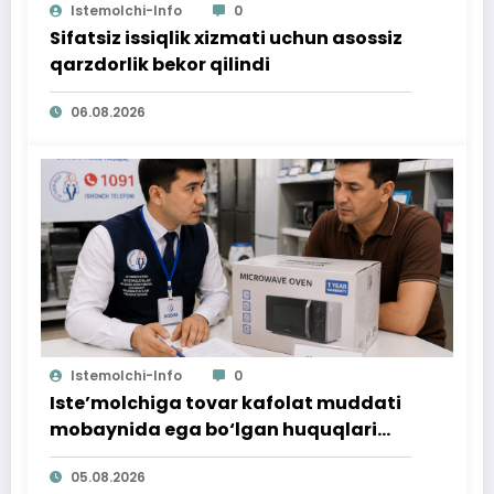
Istemolchi-Info
0
Sifatsiz issiqlik xizmati uchun asossiz
qarzdorlik bekor qilindi
06.08.2026
Istemolchi-Info
0
Iste’molchiga tovar kafolat muddati
mobaynida ega bo‘lgan huquqlari
ta’minlab berildi
05.08.2026