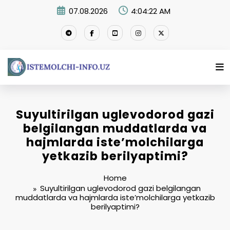
Skip
07.08.2026
4:04:23 AM
to
content
Suyultirilgan uglevodorod gazi
belgilangan muddatlarda va
hajmlarda iste’molchilarga
yetkazib berilyaptimi?
Home
Suyultirilgan uglevodorod gazi belgilangan
muddatlarda va hajmlarda iste’molchilarga yetkazib
berilyaptimi?