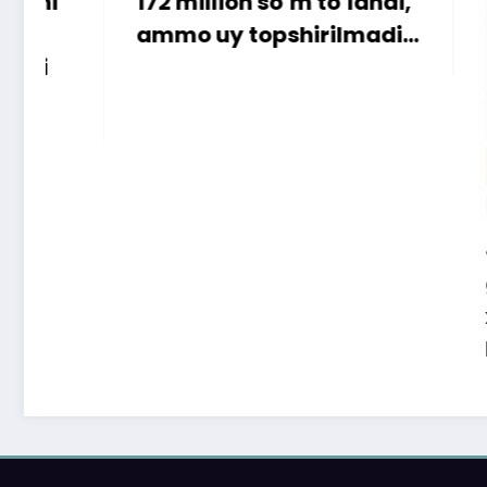
172 million so‘m to‘landi,
ammo uy topshirilmadi…
«Faqat naqd
gapga o‘rin
xaridor QR-k
ham to‘lay o