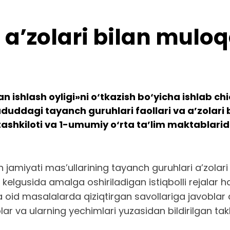
a’zolari bilan muloq
ishlash oyligi»ni o‘tkazish bo‘yicha ishlab chiq
uddagi tayanch guruhlari faollari va a’zolari 
hkiloti va 1-umumiy o‘rta ta’lim maktablarida
h jamiyati mas’ullarining tayanch guruhlari a’zolar
a kelgusida amalga oshiriladigan istiqbolli rejalar
ga oid masalalarda qiziqtirgan savollariga javoblar 
a ularning yechimlari yuzasidan bildirilgan taklif