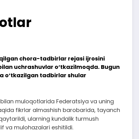
otlar
ilgan chora-tadbirlar rejasi ijrosini
bilan uchrashuvlar o‘tkazilmoqda. Bugun
 o‘tkazilgan tadbirlar shular
i bilan muloqotlarida Federatsiya va uning
 haqida fikrlar almashish barobarida, tayanch
qaytarildi, ularning kundalik turmush
 va mulohazalari eshitildi.