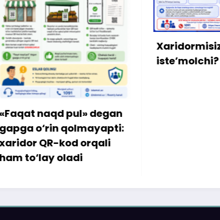
Xaridormisiz yoki
iste’molchi?
 pul» degan
 qolmayapti:
od orqali
ladi