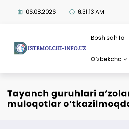
Skip
to
06.08.2026
6:31:14 AM
content
Bosh sahifa
O`zbekcha
Tayanch guruhlari a’zolar
muloqotlar o‘tkazilmoqd