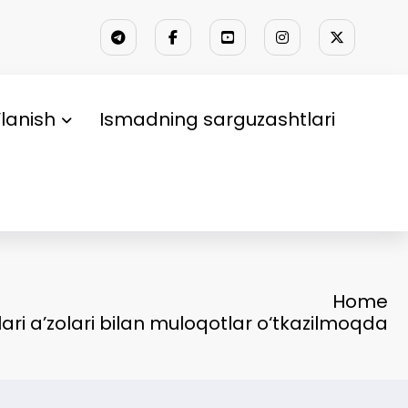
lanish
Ismadning sarguzashtlari
Home
ri a’zolari bilan muloqotlar o‘tkazilmoqda