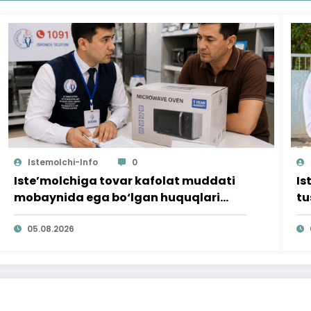
Istemolchi-Info
0
Iste’molchiga tovar kafolat muddati
Is
mobaynida ega bo‘lgan huquqlari
tu
ta’minlab berildi
qi
05.08.2026