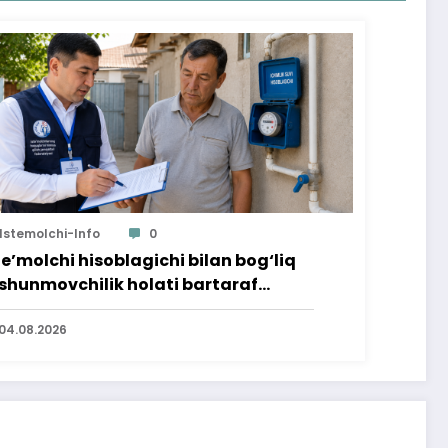
Istemolchi-Info
0
te’molchi hisoblagichi bilan bog‘liq
shunmovchilik holati bartaraf
lindi
04.08.2026