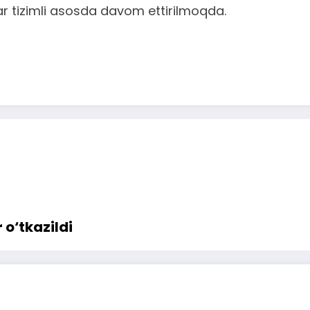
r tizimli asosda davom ettirilmoqda.
 o‘tkazildi