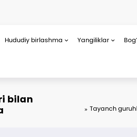
Hududiy birlashma
Yangiliklar
Bog’
i bilan
a
Tayanch guruhla