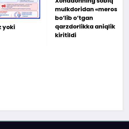
Xonadonning sobiq
Intern
mulkdoridan «meros»
amalg
bo‘lib o‘tgan
sabab
qarzdorlikka aniqlik
iste’m
kiritildi