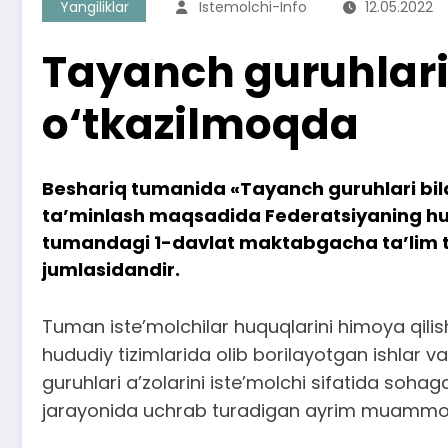
Yangiliklar
Istemolchi-Info
12.05.2022
Tayanch guruhlari 
o‘tkazilmoqda
Beshariq tumanida «Tayanch guruhlari bilan 
ta’minlash maqsadida Federatsiyaning hud
tumandagi 1-davlat maktabgacha ta’lim tas
jumlasidandir.
Tuman iste’molchilar huquqlarini himoya qilis
hududiy tizimlarida olib borilayotgan ishlar v
guruhlari a’zolarini iste’molchi sifatida soha
jarayonida uchrab turadigan ayrim muammolar v