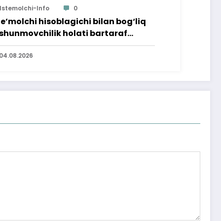
Istemolchi-Info
0
te’molchi hisoblagichi bilan bog‘liq
shunmovchilik holati bartaraf
lindi
04.08.2026