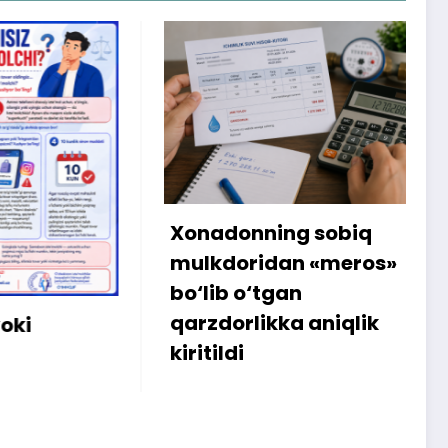
Xonadonning sobiq
Interne
mulkdoridan «meros»
amalg
bo‘lib o‘tgan
sababl
qarzdorlikka aniqlik
iste’mo
kiritildi