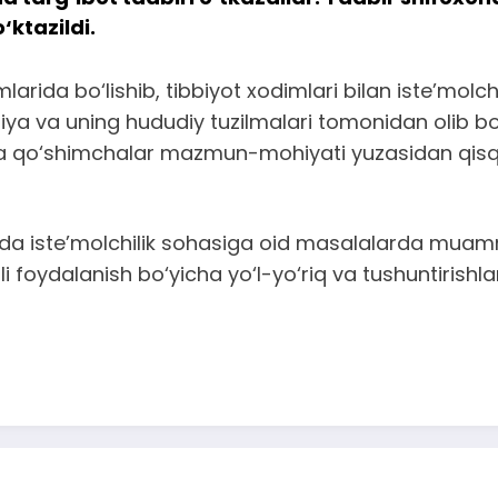
‘ktazildi.
larida bo‘lishib, tibbiyot xodimlari bilan iste’mol
ya va uning hududiy tuzilmalari tomonidan olib bor
 va qo‘shimchalar mazmun-mohiyati yuzasidan qisqac
ida iste’molchilik sohasiga oid masalalarda muam
 foydalanish bo‘yicha yo‘l-yo‘riq va tushuntirishlar