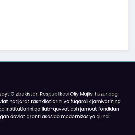
ayt O‘zbekiston Respublikasi Oliy Majlisi huzuridagi
lat notijorat tashkilotlarini va fuqarolik jamiyatining
a institutlarini qo‘llab-quvvatlash jamoat fondidan
ilgan davlat granti asosida modernizasiya qilindi.