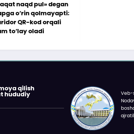
pul» degan
qolmayapti:
d orqali
adi
imoya qilish
Veb-s
at hududiy
Nodav
boshq
ajrat