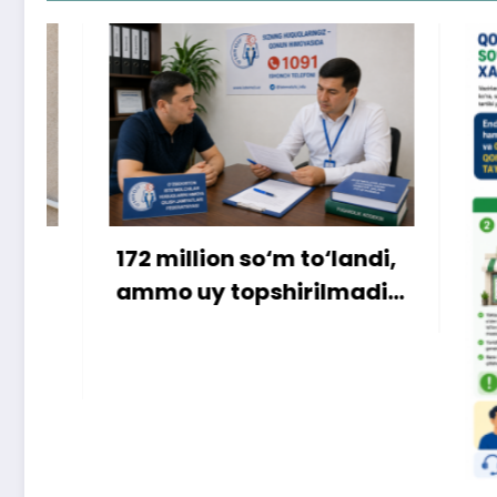
72 million so‘m to‘landi,
mmo uy topshirilmadi…