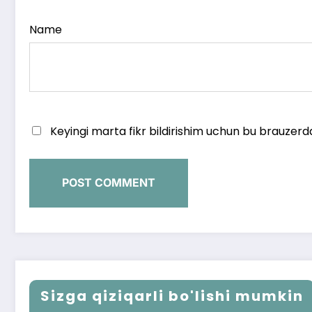
Name
Keyingi marta fikr bildirishim uchun bu brauzerd
Sizga qiziqarli bo'lishi mumkin