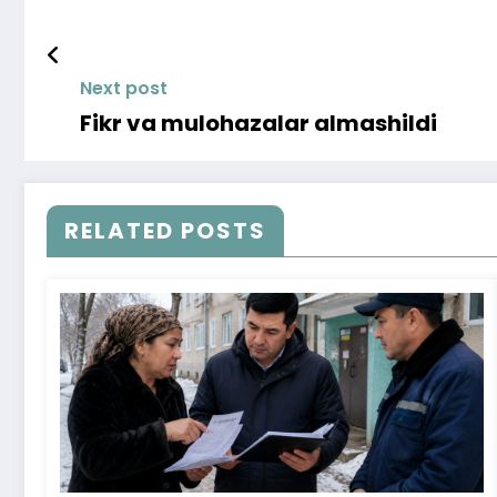
Next post
Fikr va mulohazalar almashildi
RELATED POSTS