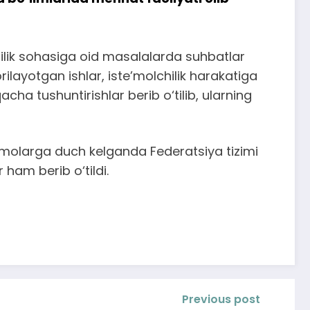
chilik sohasiga oid masalalarda suhbatlar
ilayotgan ishlar, iste’molchilik harakatiga
ha tushuntirishlar berib o‘tilib, ularning
molarga duch kelganda Federatsiya tizimi
 ham berib o‘tildi.
Previous post