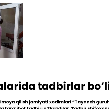
larida tadbirlar bo‘
moya qilish jamiyati xodimlari “Tayanch guruhla
a targ‘ibot tadbiri o‘tkazdilar. Tadbir shifoxon