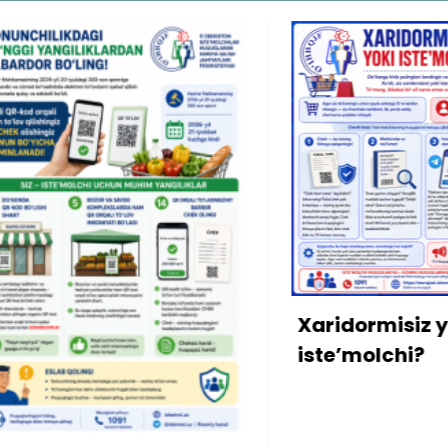
Xaridormisiz yoki
iste’molchi?