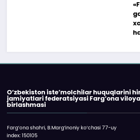
«Faqat naqd 
gapga o‘rin 
xaridor QR-ko
ham to‘lay ol
O‘zbekiston iste’molchilar huquqlarini h
jamiyatlari federatsiyasi Farg‘ona viloy
birlashmasi
Farg‘ona shahri, B.Marg‘inoniy ko‘chasi 77-uy
index: 150105