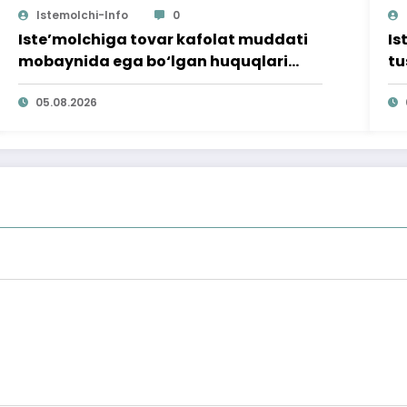
Istemolchi-Info
0
Iste’molchiga tovar kafolat muddati
Is
mobaynida ega bo‘lgan huquqlari
tu
ta’minlab berildi
qi
05.08.2026