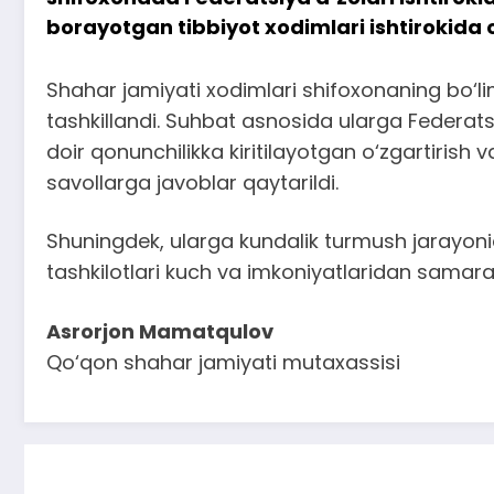
borayotgan tibbiyot xodimlari ishtirokida o
Shahar jamiyati xodimlari shifoxonaning bo‘lim
tashkillandi. Suhbat asnosida ularga Federatsi
doir qonunchilikka kiritilayotgan o‘zgartirish
savollarga javoblar qaytarildi.
Shuningdek, ularga kundalik turmush jarayon
tashkilotlari kuch va imkoniyatlaridan samarali
Asrorjon Mamatqulov
Qo‘qon shahar jamiyati mutaxassisi