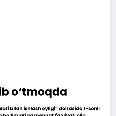
lib o‘tmoqda
ri bilan ishlash oyligi” doirasida 1-sonli
a bo‘limlarida mehnat faoliyati olib