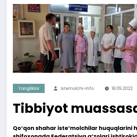
Yangiliklar
Istemolchi-Info
18.05.2022
Tibbiyot muassasa
Qo‘qon shahar iste’molchilar huquqlarini hi
shifoxonada Federatsiya a’zolari ishtirokid