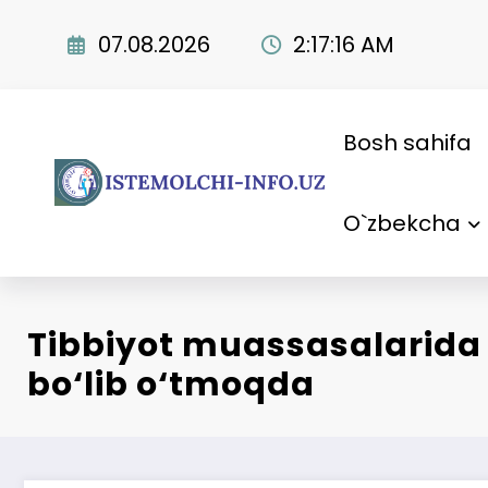
Skip
to
07.08.2026
2:17:17 AM
content
Bosh sahifa
O`zbekcha
Tibbiyot muassasalarida 
bo‘lib o‘tmoqda