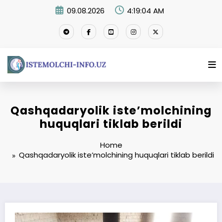
Skip
09.08.2026
4:19:04 AM
to
content
Qashqadaryolik iste’molchining
huquqlari tiklab berildi
Home
Qashqadaryolik iste’molchining huquqlari tiklab berildi