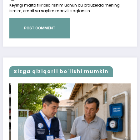
Keyingi marta fikr bildirishim uchun bu brauzerda mening
ismim, email va saytim manzili saqlansin.
Sizga qiziqarli bo'lishi mumkin