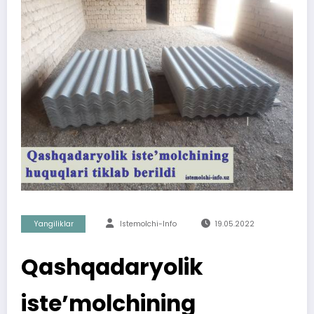
Yangiliklar
Istemolchi-Info
19.05.2022
Qashqadaryolik
iste’molchining