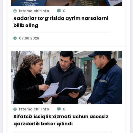
Istemolchi-Info
0
Radarlar to‘g‘risida ayrim narsalarni
bilib oling
07.08.2026
Istemolchi-Info
0
Sifatsiz issiqlik xizmati uchun asossiz
qarzdorlik bekor qilindi