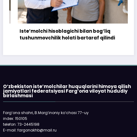
Iste’molchi hisoblagichi bilan bog‘liq
tushunmovchilik holati bartaraf qilindi
O‘zbekiston iste’molchilar huquqlarini himoya qilish
jamiyatlari federatsiyasi Farg‘ona viloyat hududiy
birlashmasi
Farg‘ona shahri, B.Marg‘inoniy ko‘chasi 77-uy
index: 150105
telefon: 73-2445198
E-mail: fargonakhb@mail.ru