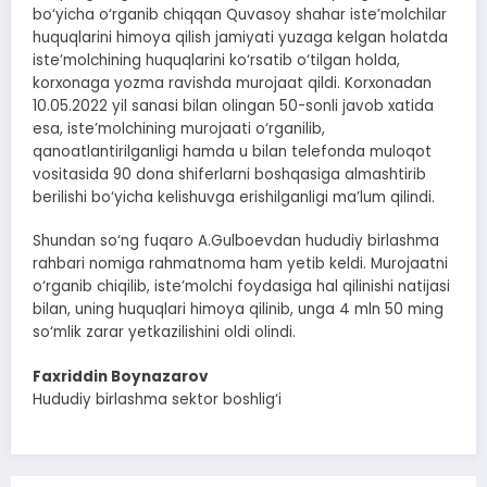
bo‘yicha o‘rganib chiqqan Quvasoy shahar iste’molchilar
huquqlarini himoya qilish jamiyati yuzaga kelgan holatda
iste’molchining huquqlarini ko‘rsatib o‘tilgan holda,
korxonaga yozma ravishda murojaat qildi. Korxonadan
10.05.2022 yil sanasi bilan olingan 50-sonli javob xatida
esa, iste’molchining murojaati o‘rganilib,
qanoatlantirilganligi hamda u bilan telefonda muloqot
vositasida 90 dona shiferlarni boshqasiga almashtirib
berilishi bo‘yicha kelishuvga erishilganligi ma’lum qilindi.
Shundan so‘ng fuqaro A.Gulboevdan hududiy birlashma
rahbari nomiga rahmatnoma ham yetib keldi. Murojaatni
o‘rganib chiqilib, iste’molchi foydasiga hal qilinishi natijasi
bilan, uning huquqlari himoya qilinib, unga 4 mln 50 ming
so‘mlik zarar yetkazilishini oldi olindi.
Faxriddin Boynazarov
Hududiy birlashma sektor boshlig‘i