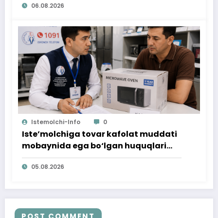
06.08.2026
Istemolchi-Info
0
Iste’molchiga tovar kafolat muddati
mobaynida ega bo‘lgan huquqlari
ta’minlab berildi
05.08.2026
POST COMMENT