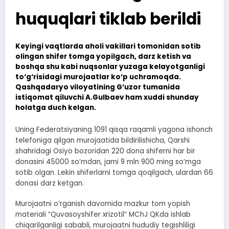
huquqlari tiklab berildi
Keyingi vaqtlarda aholi vakillari tomonidan sotib
olingan shifer tomga yopilgach, darz ketish va
boshqa shu kabi nuqsonlar yuzaga kelayotganligi
to‘g‘risidagi murojaatlar ko‘p uchramoqda.
Qashqadaryo viloyatining G‘uzor tumanida
istiqomat qiluvchi A.Gulbaev ham xuddi shunday
holatga duch kelgan.
Uning Federatsiyaning 1091 qisqa raqamli yagona ishonch
telefoniga qilgan murojaatida bildirilishicha, Qarshi
shahridagi Osiyo bozoridan 220 dona shiferni har bir
donasini 45000 so‘mdan, jami 9 mln 900 ming so‘mga
sotib olgan. Lekin shiferlarni tomga qoqilgach, ulardan 66
donasi darz ketgan.
Murojaatni o‘rganish davomida mazkur tom yopish
materiali “Quvasoyshifer xrizotil” MChJ QKda ishlab
chiqarilganligi sababli, murojaatni hududiy tegishliligi