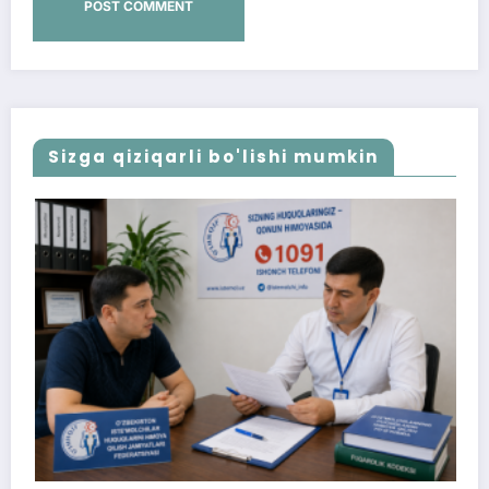
Sizga qiziqarli bo'lishi mumkin