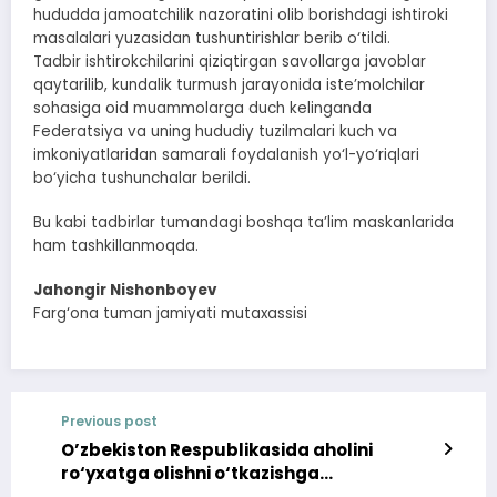
hududda jamoatchilik nazoratini olib borishdagi ishtiroki
masalalari yuzasidan tushuntirishlar berib o‘tildi.
Tadbir ishtirokchilarini qiziqtirgan savollarga javoblar
qaytarilib, kundalik turmush jarayonida iste’molchilar
sohasiga oid muammolarga duch kelinganda
Federatsiya va uning hududiy tuzilmalari kuch va
imkoniyatlaridan samarali foydalanish yo‘l-yo‘riqlari
bo‘yicha tushunchalar berildi.
Bu kabi tadbirlar tumandagi boshqa ta’lim maskanlarida
ham tashkillanmoqda.
Jahongir Nishonboyev
Farg‘ona tuman jamiyati mutaxassisi
Previous post
O’zbekiston Respublikasida aholini
ro‘yxatga olishni o‘tkazishga
ko‘maklashish bo‘yicha respublika