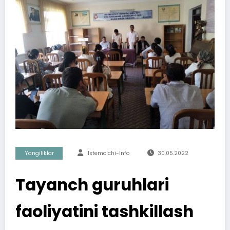
Yangiliklar
Istemolchi-Info
30.05.2022
Tayanch guruhlari
faoliyatini tashkillash