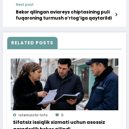
Next post
komissiyasi vakolatlariga nimalar kiradi?
Bekor qilingan aviareys chiptasining puli
fuqaroning turmush o‘rtog‘iga qaytarildi
RELATED POSTS
Istemolchi-Info
0
Sifatsiz issiqlik xizmati uchun asossiz