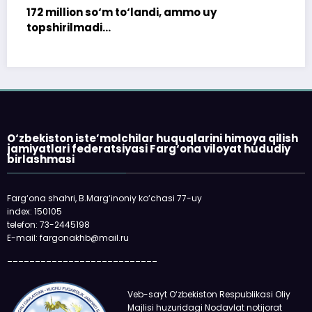
 ammo uy
«Faqat naqd pul» degan gapga
qolmayapti: xaridor QR-kod or
oladi