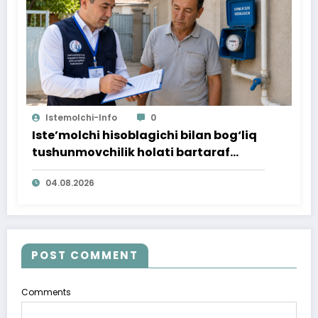
Istemolchi-Info
0
Iste’molchi hisoblagichi bilan bog‘liq
tushunmovchilik holati bartaraf
qilindi
04.08.2026
POST COMMENT
Comments