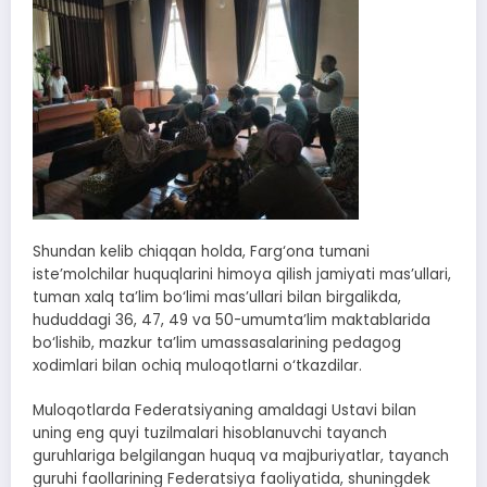
Shundan kelib chiqqan holda, Farg‘ona tumani
iste’molchilar huquqlarini himoya qilish jamiyati mas’ullari,
tuman xalq ta’lim bo‘limi mas’ullari bilan birgalikda,
hududdagi 36, 47, 49 va 50-umumta’lim maktablarida
bo‘lishib, mazkur ta’lim umassasalarining pedagog
xodimlari bilan ochiq muloqotlarni o‘tkazdilar.
Muloqotlarda Federatsiyaning amaldagi Ustavi bilan
uning eng quyi tuzilmalari hisoblanuvchi tayanch
guruhlariga belgilangan huquq va majburiyatlar, tayanch
guruhi faollarining Federatsiya faoliyatida, shuningdek