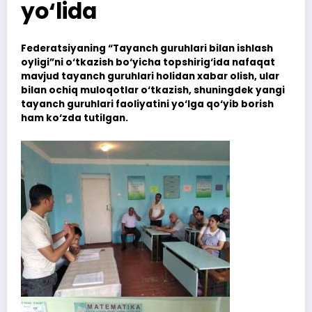
yo‘lida
Federatsiyaning “Tayanch guruhlari bilan ishlash
oyligi”ni o‘tkazish bo‘yicha topshirig‘ida nafaqat
mavjud tayanch guruhlari holidan xabar olish, ular
bilan ochiq muloqotlar o‘tkazish, shuningdek yangi
tayanch guruhlari faoliyatini yo‘lga qo‘yib borish
ham ko‘zda tutilgan.