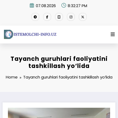
Skip
07.08.2026
8:32:28 PM
to
content
Tayanch guruhlari faoliyatini
tashkillash yo‘lida
Home
Tayanch guruhlari faoliyatini tashkillash yo‘lida