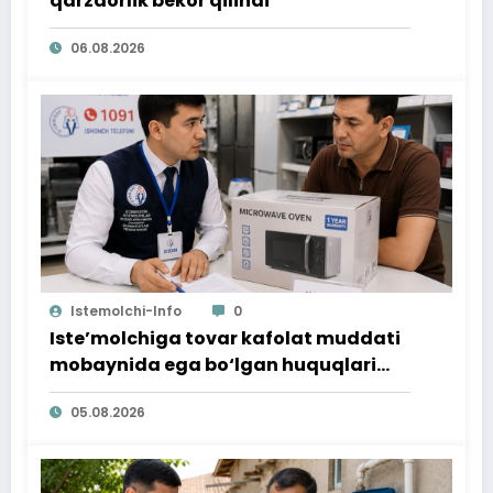
qarzdorlik bekor qilindi
06.08.2026
Istemolchi-Info
0
Iste’molchiga tovar kafolat muddati
mobaynida ega bo‘lgan huquqlari
ta’minlab berildi
05.08.2026