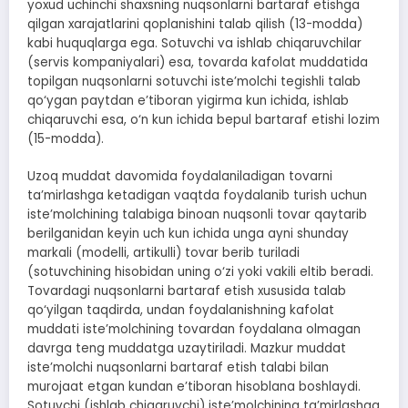
yoxud uchinchi shaxsning nuqsonlarni bartaraf etishga
qilgan xarajatlarini qoplanishini talab qilish (13-modda)
kabi huquqlarga ega. Sotuvchi va ishlab chiqaruvchilar
(servis kompaniyalari) esa, tovarda kafolat muddatida
topilgan nuqsonlarni sotuvchi iste’molchi tegishli talab
qo‘ygan paytdan e’tiboran yigirma kun ichida, ishlab
chiqaruvchi esa, o‘n kun ichida bepul bartaraf etishi lozim
(15-modda).
Uzoq muddat davomida foydalaniladigan tovarni
ta’mirlashga ketadigan vaqtda foydalanib turish uchun
iste’molchining talabiga binoan nuqsonli tovar qaytarib
berilganidan keyin uch kun ichida unga ayni shunday
markali (modelli, artikulli) tovar berib turiladi
(sotuvchining hisobidan uning o‘zi yoki vakili eltib beradi.
Tovardagi nuqsonlarni bartaraf etish xususida talab
qo‘yilgan taqdirda, undan foydalanishning kafolat
muddati iste’molchining tovardan foydalana olmagan
davrga teng muddatga uzaytiriladi. Mazkur muddat
iste’molchi nuqsonlarni bartaraf etish talabi bilan
murojaat etgan kundan e’tiboran hisoblana boshlaydi.
Sotuvchi (ishlab chiqaruvchi) iste’molchining ta’mirlashga