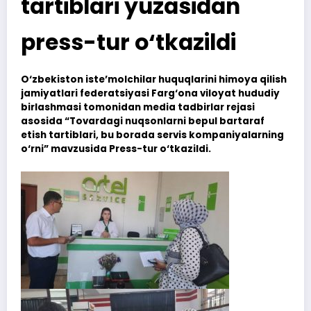
tartiblari yuzasidan
press-tur o‘tkazildi
O‘zbekiston iste’molchilar huquqlarini himoya qilish
jamiyatlari federatsiyasi Farg‘ona viloyat hududiy
birlashmasi tomonidan media tadbirlar rejasi
asosida “Tovardagi nuqsonlarni bepul bartaraf
etish tartiblari, bu borada servis kompaniyalarning
o‘rni” mavzusida Press-tur o‘tkazildi.