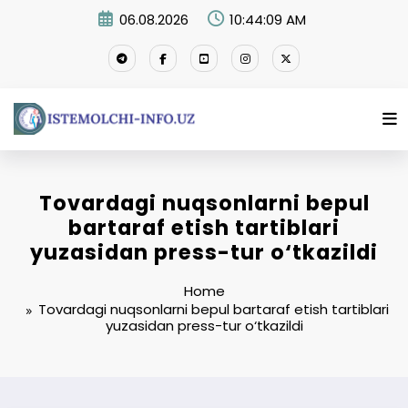
Skip
06.08.2026
10:44:10 AM
to
content
Tovardagi nuqsonlarni bepul
bartaraf etish tartiblari
yuzasidan press-tur o‘tkazildi
Home
Tovardagi nuqsonlarni bepul bartaraf etish tartiblari
yuzasidan press-tur o‘tkazildi