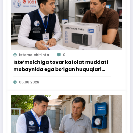
Istemolchi-Info
0
Iste’molchiga tovar kafolat muddati
mobaynida ega bo‘lgan huquqlari
ta’minlab berildi
05.08.2026