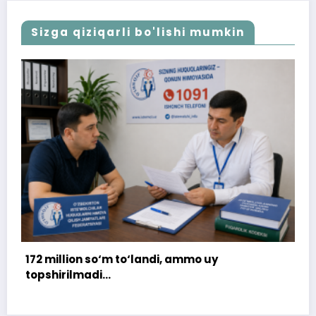
Sizga qiziqarli bo'lishi mumkin