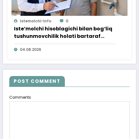
Istemolchi-Info
0
Iste’molchi hisoblagichi bilan bog‘liq
tushunmovchilik holati bartaraf
qilindi
04.08.2026
POST COMMENT
Comments