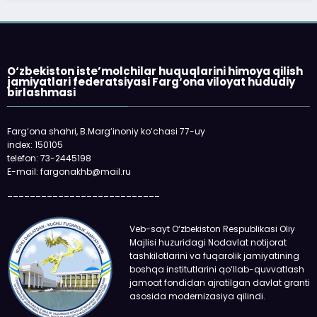
«Faqat naqd pul» degan gapga o‘rin
qolmayapti: xaridor QR-kod orqali ham t
oladi
O‘zbekiston iste’molchilar huquqlarini himoya qilish