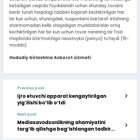
ketadigan vaqtda foydalanish uchun shunday tovarni
berib turish haqidagi talabini bajarish kechiktirilgan har
bir kun uchun, shuningdek, nuqsonlarni bartaraf etishning
shartnomadan kelib chiqadigan muddatlaridan ortiq
kechiktirilgan har bir kun uchun tovar narxining bir foizi
miqdorida iste’molchiga neustoyka (penya) to‘laydi (15-
modda).
Hududiy birlashma Axborot xizmati
Previous post
Ijro etuvchi apparat kengaytirilgan
yig‘ilishi bo‘lib o‘tdi
Next post
Mediasavodxonlikning ahamiyatini
targ‘ib qilishga bag‘ishlangan tadbir
bo‘lib o‘tdi