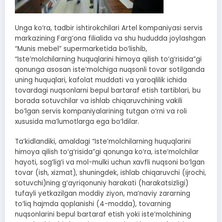
Unga ko‘ra, tadbir ishtirokchilari Artel kompaniyasi servis
markazining Farg‘ona filialida va shu hududda joylashgan
“Munis mebel” supermarketida bo‘lishib,
“Iste’molchilarning huquqlarini himoya qilish to‘g‘risida”gi
qonunga asosan iste’molchiga nuqsonli tovar sotilganda
uning huquqlari, kafolat muddati va yaroqlilik ichida
tovardagi nuqsonlarni bepul bartaraf etish tartiblari, bu
borada sotuvchilar va ishlab chiqaruvchining vakili
bo‘lgan servis kompaniyalarining tutgan o‘rni va roli
xususida ma’lumotlarga ega bo‘ldilar.
Ta’kidlandiki, amaldagi “Iste’molchilarning huquqlarini
himoya qilish to‘g‘risida”gi qonunga ko‘ra, iste’molchilar
hayoti, sog‘lig‘i va mol-mulki uchun xavfli nuqsoni bo‘lgan
tovar (ish, xizmat), shuningdek, ishlab chiqaruvchi (ijrochi,
sotuvchi)ning g‘ayriqonuniy harakati (harakatsizligi)
tufayli yetkazilgan moddiy ziyon, ma’naviy zararning
to‘liq hajmda qoplanishi (4-modda), tovarning
nuqsonlarini bepul bartaraf etish yoki iste’molchining