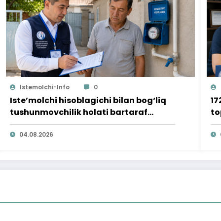
Istemolchi-Info
0
Iste’molchi hisoblagichi bilan bog‘liq
17
tushunmovchilik holati bartaraf
to
qilindi
04.08.2026