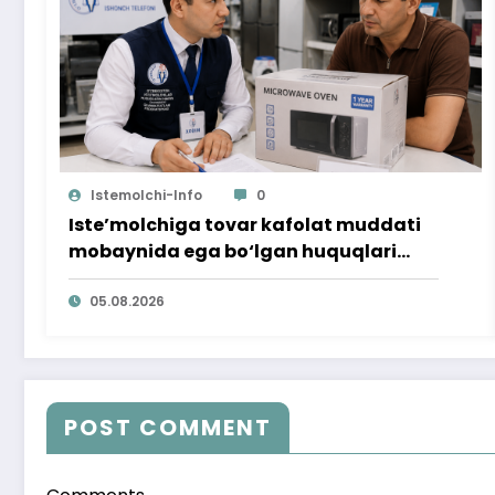
Istemolchi-Info
0
Iste’molchiga tovar kafolat muddati
mobaynida ega bo‘lgan huquqlari
ta’minlab berildi
05.08.2026
POST COMMENT