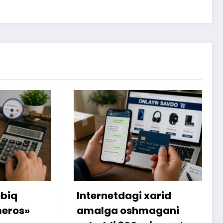
gi xarid
Yangi kondisioner
shmagani
sovutmadi: 7,5 million