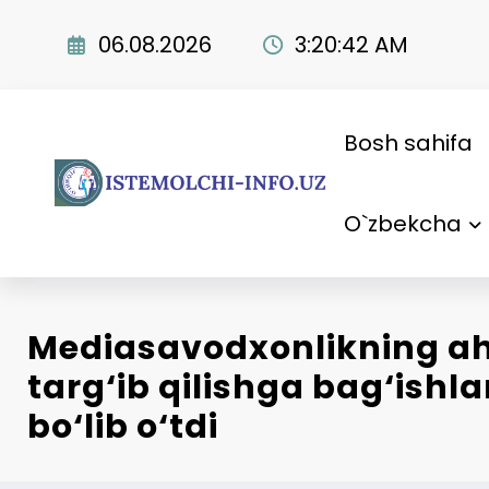
Skip
to
06.08.2026
3:20:43 AM
content
Bosh sahifa
O`zbekcha
Mediasavodxonlikning a
targ‘ib qilishga bag‘ishl
bo‘lib o‘tdi