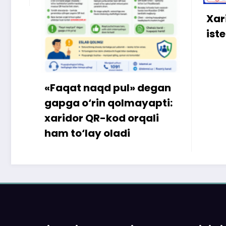
Xaridormisiz yoki
iste’molchi?
» degan
mayapti:
rqali
O‘zbekiston iste’molchilar huquqlarini h
jamiyatlari federatsiyasi Farg‘ona viloy
birlashmasi
Farg‘ona shahri, B.Marg‘inoniy ko‘chasi 77-uy
index: 150105
telefon: 73-2445198
E-mail: fargonakhb@mail.ru