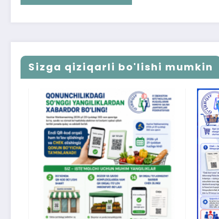
Sizga qiziqarli bo'lishi mumkin