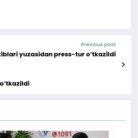
Previous post
iblari yuzasidan press-tur o‘tkazildi
o‘tkazildi