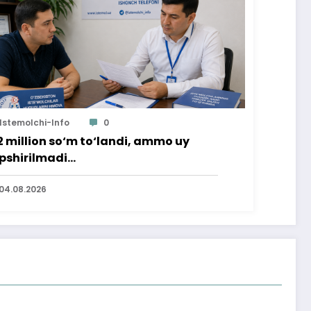
Istemolchi-Info
0
2 million so‘m to‘landi, ammo uy
pshirilmadi…
04.08.2026