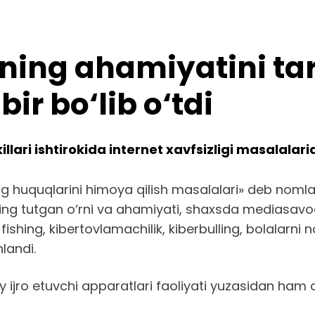
ing ahamiyatini targ
ir bo‘lib o‘tdi
ari ishtirokida internet xavfsizligi masalalari
ning huquqlarini himoya qilish masalalari» deb nom
 tutgan o‘rni va ahamiyati, shaxsda mediasavodxon
 fishing, kibertovlamachilik, kiberbulling, bolalarn
landi.
jro etuvchi apparatlari faoliyati yuzasidan ham axbo