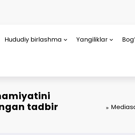
Hududiy birlashma
Yangiliklar
Bog’
hamiyatini
angan tadbir
Mediasa