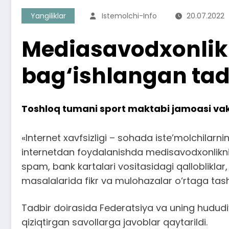
Yangiliklar
Istemolchi-Info
20.07.2022
Mediasavodxonlikn
bag‘ishlangan tadb
Toshloq tumani sport maktabi jamoasi vakill
«Internet xavfsizligi – sohada iste’molchilar
internetdan foydalanishda medisavodxonlikning
spam, bank kartalari vositasidagi qallobliklar,
masalalarida fikr va mulohazalar o‘rtaga tash
Tadbir doirasida Federatsiya va uning hududiy i
qiziqtirgan savollarga javoblar qaytarildi.