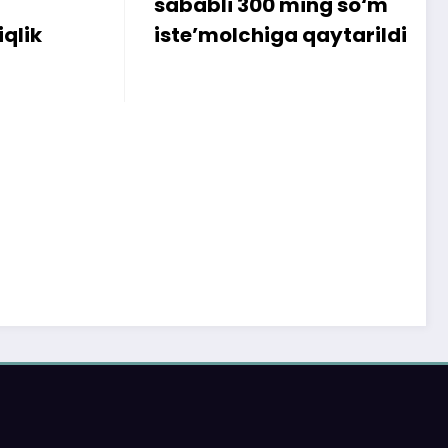
00 ming so‘m
so‘mlik shartnoma be
iga qaytarildi
qilindi
ayt O‘zbekiston Respublikasi Oliy Majlisi huzuridagi
lat notijorat tashkilotlarini va fuqarolik jamiyatining
a institutlarini qo‘llab-quvvatlash jamoat fondidan
ilgan davlat granti asosida modernizasiya qilindi.