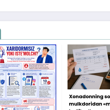
Xonadonning sobiq
Internetda
mulkdoridan «meros»
amalga o