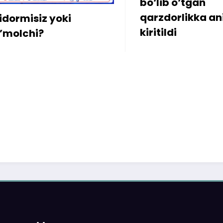
bo‘lib o‘tgan
sababli 3
qarzdorlikka aniqlik
iste’molch
kiritildi
imoya qilish
Veb-s
at hududiy
Nodav
boshq
ajrat