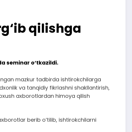
‘ib qilishga
da seminar o‘tkazildi.
langan mazkur tadbirda ishtirokchilarga
lik va tanqidiy fikrlashni shakllantirish,
i noxush axborotlardan himoya qilish
rotlar berib o‘tilib, ishtirokchilarni