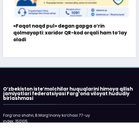
«Faqat naqd pul» degan gapga o‘rin
qolmayapti: xaridor QR-kod orqali ham to‘lay
oladi
O‘zbekiston iste’molchilar huquqlarini himoya qilish
jamiyatlari federatsiyasi Farg‘ona viloyat hududiy
birlashmasi
Farg‘ona shahri, B.Marg‘inoniy ko‘chasi 77-uy
index: 150105
telefon: 73-2445198
E-mail: fargonakhb@mail.ru