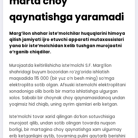
marta choy
qaynatishga yaramadi
Marg‘ilon shahar iste’molchilar huquqlarini himoya
qilish jamiyati ijro etuvchi apparati mutaxassislari
yana bir iste’molchidan kelib tushgan murojaatni
o‘rganib chiqdilar.
Murojaatda keltirilishicha iste’molchi S.F. Marg‘ilon
shahridagi buyum bozoridan ro‘zg‘orida ishlatish
maqsadida 115 000 (bir yuz o‘n besh ming) so‘mga
elektroplita sotib olgan. Afsuski istemolchi elektroplitani
xonadoniga olib borib bir marta ishlatishga ulgurgan
xolos. Sababi bir choynak choy qaynamasidanoq undan
yoqimsiz hid chiqib, uning ayrim qismlari erib ketgan.
Iste’molchi tovar xarid qilingan do‘kon sotuvchisiga
murojaat qilib, undan sotib olingan tovarda nuqson
borligi, bir martagina choy qaynatishga xam ulgurmay
erib ketganligini aytib, tovarning pulini qaytarib berishini