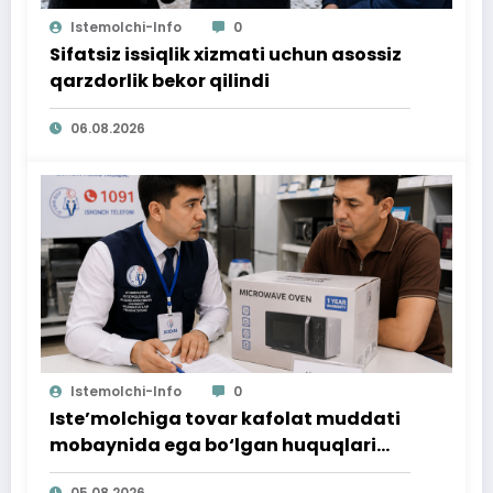
Istemolchi-Info
0
Sifatsiz issiqlik xizmati uchun asossiz
qarzdorlik bekor qilindi
06.08.2026
Istemolchi-Info
0
Iste’molchiga tovar kafolat muddati
mobaynida ega bo‘lgan huquqlari
ta’minlab berildi
05.08.2026