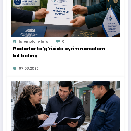
Istemolchi-Info
0
Radarlar to‘g‘risida ayrim narsalarni
bilib oling
07.08.2026