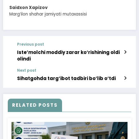
Saidxon Xapizov
Marg‘ilon shahar jamiyati mutaxassisi
Previous post
Iste’molchi moddiy zarar ko‘rishining oldi
olindi
Next post
Sihatgohda targ‘ibot tadbiri bo‘lib o‘tdi
RELATED POSTS