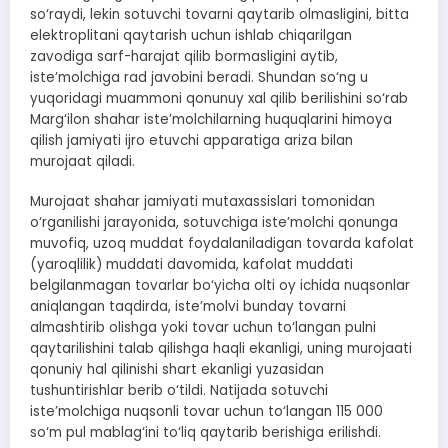
so‘raydi, lekin sotuvchi tovarni qaytarib olmasligini, bitta
elektroplitani qaytarish uchun ishlab chiqarilgan
zavodiga sarf-harajat qilib bormasligini aytib,
iste’molchiga rad javobini beradi. Shundan so‘ng u
yuqoridagi muammoni qonunuy xal qilib berilishini so‘rab
Marg‘ilon shahar iste’molchilarning huquqlarini himoya
qilish jamiyati ijro etuvchi apparatiga ariza bilan
murojaat qiladi.
Murojaat shahar jamiyati mutaxassislari tomonidan
o‘rganilishi jarayonida, sotuvchiga iste’molchi qonunga
muvofiq, uzoq muddat foydalaniladigan tovarda kafolat
(yaroqlilik) muddati davomida, kafolat muddati
belgilanmagan tovarlar bo‘yicha olti oy ichida nuqsonlar
aniqlangan taqdirda, iste’molvi bunday tovarni
almashtirib olishga yoki tovar uchun to‘langan pulni
qaytarilishini talab qilishga haqli ekanligi, uning murojaati
qonuniy hal qilinishi shart ekanligi yuzasidan
tushuntirishlar berib o‘tildi. Natijada sotuvchi
iste’molchiga nuqsonli tovar uchun to‘langan 115 000
so‘m pul mablag‘ini to‘liq qaytarib berishiga erilishdi.