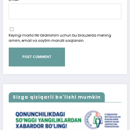
Keyingi marta fikr bildirishim uchun bu brauzerda mening
ismim, email va saytim manzili saqlansin.
Sizga qiziqarli bo'lishi mumkin