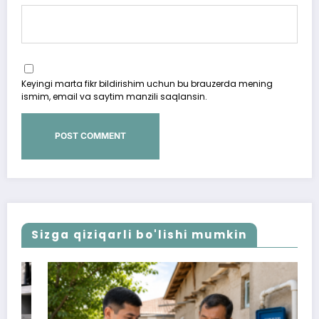
Keyingi marta fikr bildirishim uchun bu brauzerda mening
ismim, email va saytim manzili saqlansin.
Sizga qiziqarli bo'lishi mumkin