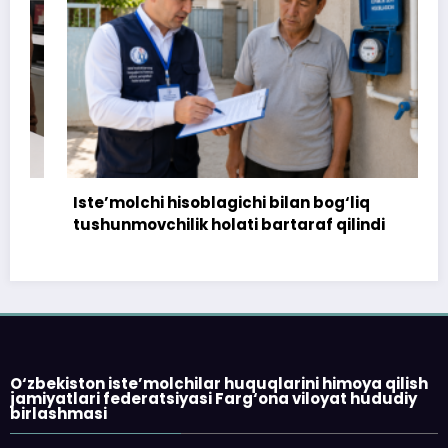
Iste’molchi hisoblagichi bilan bog‘liq
tushunmovchilik holati bartaraf qilindi
O‘zbekiston iste’molchilar huquqlarini himoya qilish
jamiyatlari federatsiyasi Farg‘ona viloyat hududiy
birlashmasi