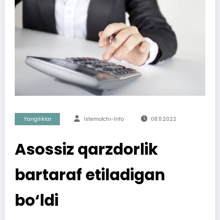
Yangiliklar
Istemolchi-Info
08.11.2022
Asossiz qarzdorlik
bartaraf etiladigan
bo‘ldi