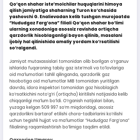
Qo‘qon shahar iste’molchilar huquqlarini himoya
qilish jamiyatiga shaharning Turon ko‘chasida
yashovchi G. Enalievadan kelib tushgan murojaatda
“Hududgaz Farg‘ona” filiali Qo‘qon shahar bo‘limi
ularning xonadoniga asossiz ravishda ortiqcha
qarzdorlik hisoblaganligi bayon qilinib, masalani
ijobiy hal qilinishida amaliy yordam ko‘rsatilishi
so‘ralgandi.
Jamiyat mutaxassislari tomonidan olib borilgan o‘rganuv
ishlarida fuqaroning tabiiy gaz iste’moli va to‘lovlariga
oid ma’lumotlari tahlil qilinganda, qarzdorlik gaz
hisobotiga oid ma’lumotlar MIB tomonidan yuritilgan
davrda, idora inspektori tomonidan gaz hisoblagich
ko‘rsatkichini noto‘g‘ri (ortiqcha) kiritilishi natijasida kelib
chiqqanligi ma’lum bo‘ldi. O‘rganish natijalari bilan,
yuzaga kelgan 509 997 so‘m miqdoridagi, asossiz
qarzdorlikni bartaraf etilishi chora-tadbirlarini ko‘rilishi
uchun tegishli hujjat va ma’lumotlar “Hududgaz Farg‘ona”
filialining raqamlashtirish bo‘limiga taqdim etildi.
Qaxxorjon Umarov