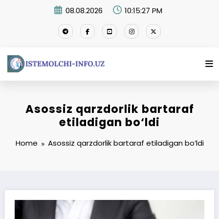
Skip
08.08.2026
10:15:27 PM
to
content
Asossiz qarzdorlik bartaraf
etiladigan bo‘ldi
Home
Asossiz qarzdorlik bartaraf etiladigan bo‘ldi