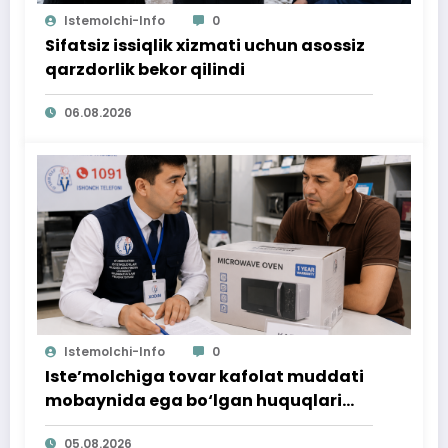
Istemolchi-Info
0
Sifatsiz issiqlik xizmati uchun asossiz
qarzdorlik bekor qilindi
06.08.2026
Istemolchi-Info
0
Iste’molchiga tovar kafolat muddati
mobaynida ega bo‘lgan huquqlari
ta’minlab berildi
05.08.2026