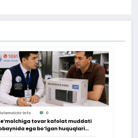
Istemolchi-Info
0
te’molchiga tovar kafolat muddati
baynida ega bo‘lgan huquqlari
’minlab berildi