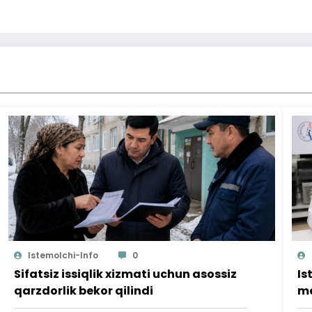
Istemolchi-Info
0
Sifatsiz issiqlik xizmati uchun asossiz
Is
qarzdorlik bekor qilindi
mo
ta