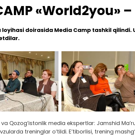
CAMP «World2you» –
loyihasi doirasida Media Camp tashkil qilindi. 
etdilar.
on va Qozog‘istonlik media ekspertlar: Jamshid Ma’
zularda treninglar o‘tildi. E’tiborlisi, trening mas