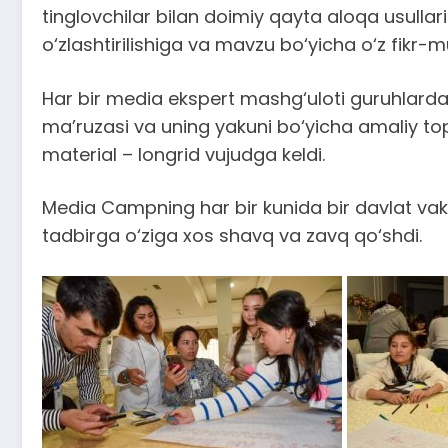
tinglovchilar bilan doimiy qayta aloqa usullar
o‘zlashtirilishiga va mavzu bo‘yicha o‘z fikr-m
Har bir media ekspert mashg‘uloti guruhlarda i
ma’ruzasi va uning yakuni bo‘yicha amaliy topsh
material – longrid vujudga keldi.
Media Campning har bir kunida bir davlat vakil
tadbirga o‘ziga xos shavq va zavq qo‘shdi.