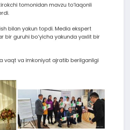
htirokchi tomonidan mavzu to‘laqonli
rdi.
ish bilan yakun topdi. Media ekspert
r bir guruhi bo‘yicha yakunda yaxlit bir
a vaqt va imkoniyat ajratib berilganligi