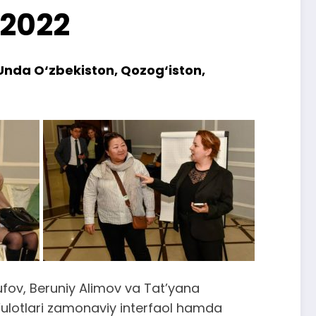
 2022
Unda O‘zbekiston, Qozog‘iston,
rufov, Beruniy Alimov va Tat’yana
hg‘ulotlari zamonaviy interfaol hamda