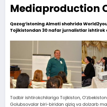
Mediaproduction 
Qozog‘istoning Almati shahrida World2you 
Tojikistondan 30 nafar jurnalistlar ishtirok 
Tadbir ishtirokchilariga Tojikiston, O‘zbekist
Golubsovalar biri-biridan qiziq va dolzarb mav