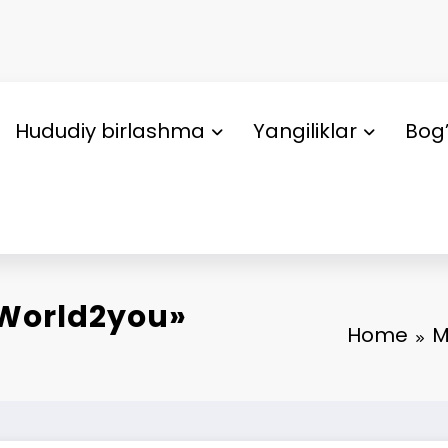
Hududiy birlashma
Yangiliklar
Bog’
World2you»
Home
M