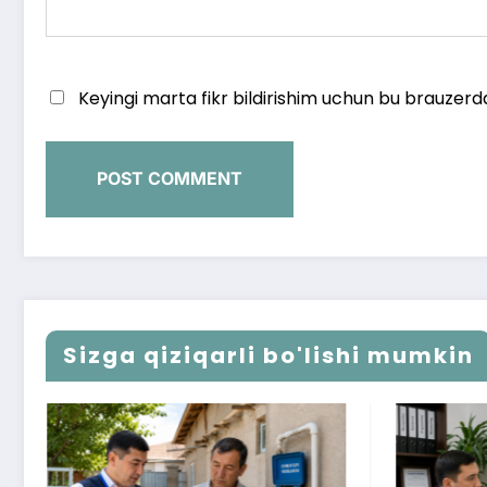
Keyingi marta fikr bildirishim uchun bu brauzerd
Sizga qiziqarli bo'lishi mumkin