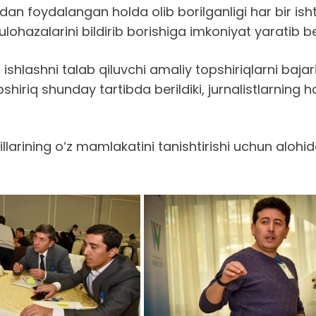
idan foydalangan holda olib borilganligi har bir is
ulohazalarini bildirib borishiga imkoniyat yaratib be
shlashni talab qiluvchi amaliy topshiriqlarni bajar
iriq shunday tartibda berildiki, jurnalistlarning ha
larining o‘z mamlakatini tanishtirishi uchun alohid