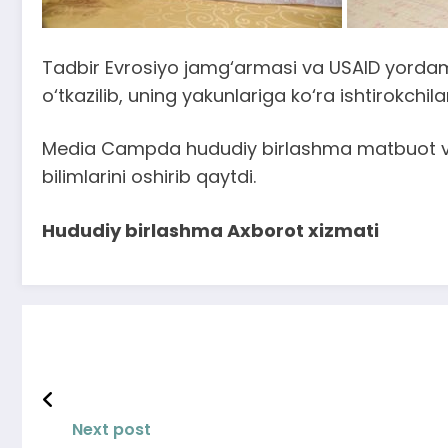
Tadbir Evrosiyo jamg‘armasi va USAID yordam
o‘tkazilib, uning yakunlariga ko‘ra ishtirokchila
Media Campda hududiy birlashma matbuot va a
bilimlarini oshirib qaytdi.
Hududiy birlashma Axborot xizmati
Next post