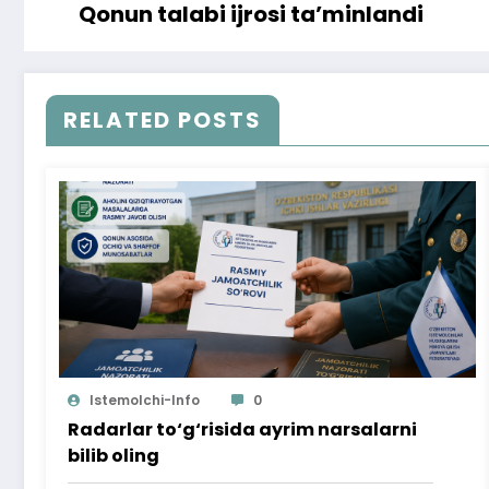
Qonun talabi ijrosi ta’minlandi
RELATED POSTS
Istemolchi-Info
0
Radarlar to‘g‘risida ayrim narsalarni
bilib oling