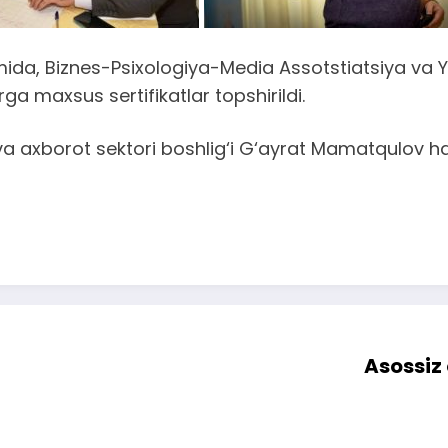
ida, Biznes-Psixologiya-Media Assotstiatsiya va 
rga maxsus sertifikatlar topshirildi.
xborot sektori boshlig‘i G‘ayrat Mamatqulov ham 
Asossiz 