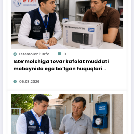
Istemolchi-Info
0
Iste’molchiga tovar kafolat muddati
mobaynida ega bo‘lgan huquqlari
ta’minlab berildi
05.08.2026