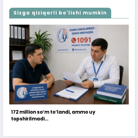
Sizga qiziqarli bo'lishi mumkin
 uy