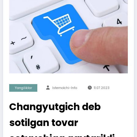
Yangiliklar
Istemolchi-Info
11.07.2023
Changyutgich deb
sotilgan tovar