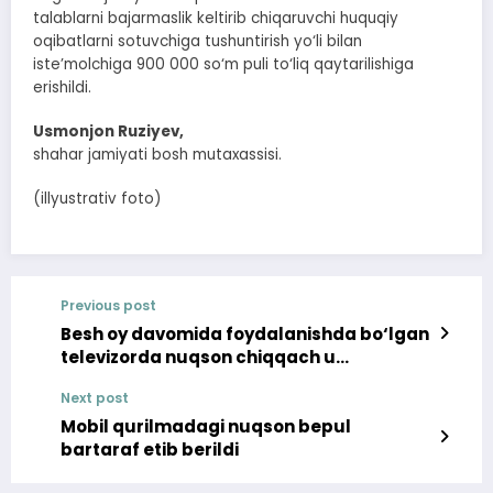
talablarni bajarmaslik keltirib chiqaruvchi huquqiy
oqibatlarni sotuvchiga tushuntirish yo‘li bilan
iste’molchiga 900 000 so‘m puli to‘liq qaytarilishiga
erishildi.
Usmonjon Ruziyev,
shahar jamiyati bosh mutaxassisi.
(illyustrativ foto)
Previous post
Besh oy davomida foydalanishda bo‘lgan
televizorda nuqson chiqqach u
boshqasiga almashtirildi
Next post
Mobil qurilmadagi nuqson bepul
bartaraf etib berildi