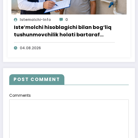
Istemolchi-Info
0
Iste’molchi hisoblagichi bilan bog‘liq
tushunmovchilik holati bartaraf
qilindi
04.08.2026
POST COMMENT
Comments