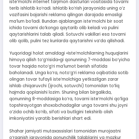
iste’molchi internet tarjimon dasturlari vositasida tovarni
terib ishlatib ko‘radi. Ishlatib ko‘rish jarayonida uning o‘z
vazifasini bajarishi reklama qilingan darajada emasligi
ma’lum bo‘ladi. Bundan ajablangan iste’molchi bir soat
ichida tovarni do‘konga qaytarib olib keladi va pulini
qaytarishlarini talab qiladi. Sotuvchi vakillari esa tovarni
olib qolib, pulini tez kunlarda qaytarishni va’da qilishadi.
Yuqoridagi holat amaldagi «Iste’molchilarning huquqlarini
himoya qilish to‘g‘risida»gi qonunning 7-moddasi bo‘yicha
tovar haqida noto‘g‘ri ma’lumot berish sifatida
baholanadi. Unga ko‘ra, noto‘g‘ri reklama oqibatida sotib
olingan tovar tufayli iste’molchiga yetkazilgan zarar
ishlab chiqaruvchi (ijrochi, sotuvchi) tomonidan to‘liq
hajmda qoplanishi lozim. Shuning bilan birgalikda,
qonunning 8-moddasiga ko‘ra, tovarni iste’molchi qo‘liga
topshirayotgan shoxobchadagilar unga tovarni shu joyni
o‘zida ochib ko‘rib, sifati va butligini tekshirib olish
imkoniyatini yaratib berishlari shart edi.
Shahar jamiyati mutaxassislari tomonidan murojaatni
o‘rganish jarayonida qonunchilik talablarini va mazkur