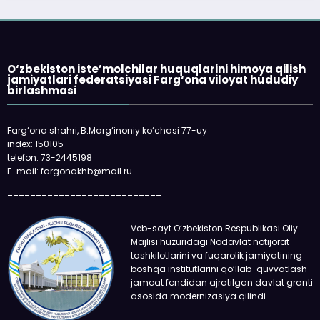
«Faqat naqd pul» degan gapga o‘ri
qolmayapti: xaridor QR-kod orqali 
oladi
O‘zbekiston iste’molchilar huquqlarini himoya qilish