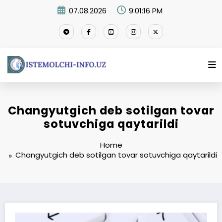
Skip
07.08.2026
9:01:17 PM
to
content
Changyutgich deb sotilgan tovar
sotuvchiga qaytarildi
Home
Changyutgich deb sotilgan tovar sotuvchiga qaytarildi