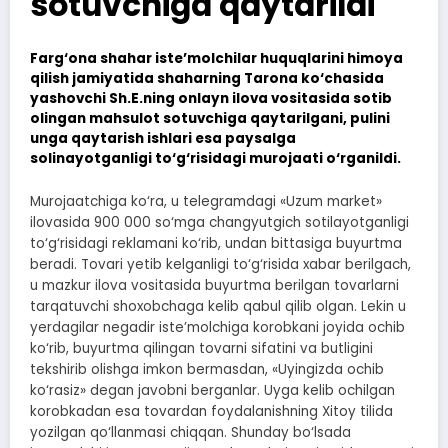
sotuvchiga qaytarildi
Farg‘ona shahar iste’molchilar huquqlarini himoya
qilish jamiyatida shaharning Tarona ko‘chasida
yashovchi Sh.E.ning onlayn ilova vositasida sotib
olingan mahsulot sotuvchiga qaytarilgani, pulini
unga qaytarish ishlari esa paysalga
solinayotganligi to‘g‘risidagi murojaati o‘rganildi.
Murojaatchiga ko‘ra, u telegramdagi «Uzum market»
ilovasida 900 000 so‘mga changyutgich sotilayotganligi
to‘g‘risidagi reklamani ko‘rib, undan bittasiga buyurtma
beradi. Tovari yetib kelganligi to‘g‘risida xabar berilgach,
u mazkur ilova vositasida buyurtma berilgan tovarlarni
tarqatuvchi shoxobchaga kelib qabul qilib olgan. Lekin u
yerdagilar negadir iste’molchiga korobkani joyida ochib
ko‘rib, buyurtma qilingan tovarni sifatini va butligini
tekshirib olishga imkon bermasdan, «Uyingizda ochib
ko‘rasiz» degan javobni berganlar. Uyga kelib ochilgan
korobkadan esa tovardan foydalanishning Xitoy tilida
yozilgan qo‘llanmasi chiqqan. Shunday bo‘lsada