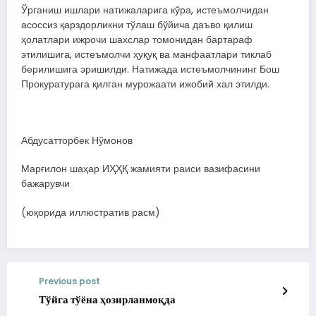
Ўрганиш ишлари натижаларига кўра, истеъмолчидан
асоссиз қарздорликни тўлаш бўйича даъво қилиш
ҳолатлари ижрочи шахслар томонидан бартараф
этилишига, истеъмолчи ҳуқуқ ва манфаатлари тиклаб
берилишига эришилди. Натижада истеъмолчининг Бош
Прокуратурага қилган мурожаати ижобий хал этилди.
Абдусатторбек Нўмонов
Марғилон шаҳар ИҲҲҚ жамияти раиси вазифасини
бажарувчи
(юқорида иллюстратив расм)
Previous post
Тўйга тўёна ҳозирланмоқда