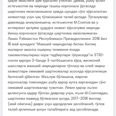
ҳақли эмаслиги ҳам кўрсатиб ўтилган. Демак, ушбу ҳолат
истеъмолчи ва чиқинди ташиш корхонаси ўртасида
шартнома имзоланишини ҳамда шундан сўнг кўрсатилган
хизматлар учун ҳақ тўланишини талаб қилади. Ўрганувлар
давомида аниқланишича, истеъмолчи М.Соипов ва у
истиқомат қилувчи ҳудудга хизмат кўрсатувчи чиқинди
йиғиш корхонаси ўртасида шартнома имзоланмаган.
Лекин Ўзбекистон Республикаси Президентининг 2018 йил
18 май кунидаги “Маиший чиқиндилар билан боғлиқ
ишларни амалга ошириш тизимини янада
такомиллаштириш чора-тадбирлари тўғрисида”ги 3730-
сонли қарори 3-банди 3-хатбошисига кўра, жисмоний
шахсларга маиший чиқиндиларни тўплаш ва олиб чиқиш
хизматлари оммавий шартномалар асосида кўрсатилиши
белгилаб қўйилган. Маълум бўлишича, ижрочи
корхоналар томонидан ушбу қарор кучга кирганидан сўнг
оммавий шартномалар тузилган. Лекин қарор эълон
қилингунга қадар бўлган даврлар учун, яъни М.Соиповдан,
шартнома мавжуд бўлмагани ҳолда, 2017-2018 йиллар
(май ойигача) даври учун қарздорлик ҳисобланиб, тўлов
талаб қилиниши қонун талабларига зид ҳисобланади.