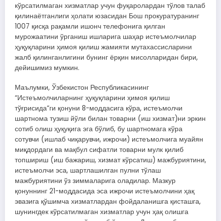
кўрсатилмаган хизматлар учун фуқаролардан тўлов талаб
қилинаётганлиги ҳолати юзасидан Бош прокуратуранинг
1007 қисқа рақамли ишонч телефонига қилган
мурожаатини ўрганиш ишларига шаҳар истеъмолчилар
ҳуқуқларини ҳимоя қилиш жамияти мутахассисларини
жалб қилинганлигини бунинг ёрқин мисолларидан бири,
дейишимиз мумкин.
Маълумки, Ўзбекистон Республикасининг
“Истеъмолчиларнинг ҳуқуқларини ҳимоя қилиш
тўғрисида”ги қонуни 8-моддасига кўра, истеъмолчи
шартнома тузиш йўли билан товарни (иш хизмат)ни эркин
сотиб олиш ҳуқуқига эга бўлиб, бу шартномага кўра
сотувчи (ишлаб чиқарувчи, ижрочи) истеъмолчига муайян
миқдордаги ва мақбул сифатли товарни мулк қилиб
топшириш (иш бажариш, хизмат кўрсатиш) мажбуриятини,
истеъмолчи эса, шартлашилган пулни тўлаш
мажбуриятини ўз зиммаларига оладилар. Мазкур
қонуннинг 21-моддасида эса ижрочи истеъмолчини ҳақ
эвазига қўшимча хизматлардан фойдаланишга қисташга,
шунингдек кўрсатилмаган хизматлар учун ҳақ олишга