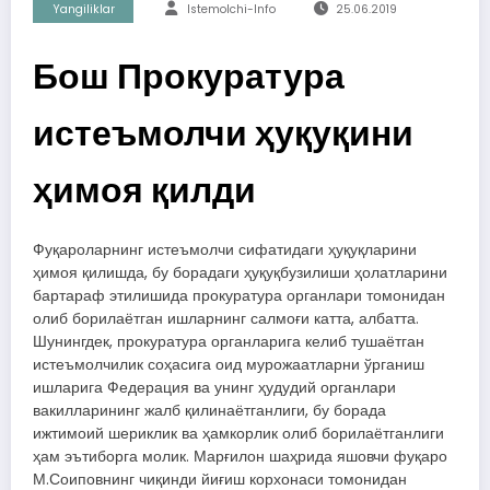
Yangiliklar
Istemolchi-Info
25.06.2019
Бош Прокуратура
истеъмолчи ҳуқуқини
ҳимоя қилди
Фуқароларнинг истеъмолчи сифатидаги ҳуқуқларини
ҳимоя қилишда, бу борадаги ҳуқуқбузилиши ҳолатларини
бартараф этилишида прокуратура органлари томонидан
олиб борилаётган ишларнинг салмоғи катта, албатта.
Шунингдек, прокуратура органларига келиб тушаётган
истеъмолчилик соҳасига оид мурожаатларни ўрганиш
ишларига Федерация ва унинг ҳудудий органлари
вакилларининг жалб қилинаётганлиги, бу борада
ижтимоий шериклик ва ҳамкорлик олиб борилаётганлиги
ҳам эътиборга молик. Марғилон шаҳрида яшовчи фуқаро
М.Соиповнинг чиқинди йиғиш корхонаси томонидан