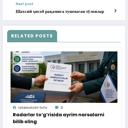
Next post
Шахсий ҳисоб рақамига тушмаган тўловлар
RELATED POSTS
Istemolchi-Info
0
Radarlar to‘g‘risida ayrim narsalarni
bilib oling