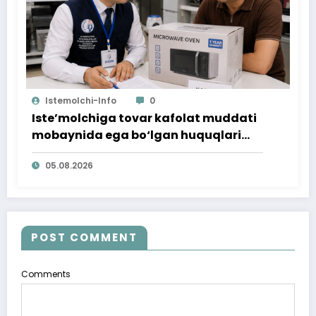
Istemolchi-Info
0
Iste’molchiga tovar kafolat muddati
mobaynida ega bo‘lgan huquqlari
ta’minlab berildi
05.08.2026
POST COMMENT
Comments