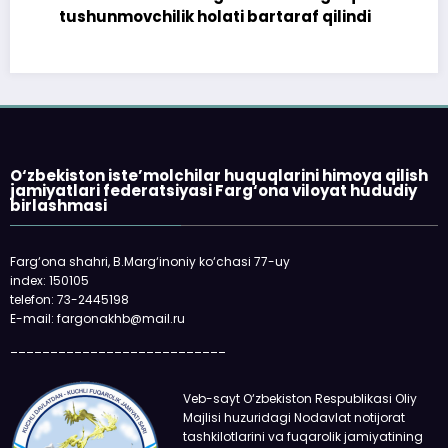
tushunmovchilik holati bartaraf qilindi
O‘zbekiston iste’molchilar huquqlarini himoya qilish
jamiyatlari federatsiyasi Farg‘ona viloyat hududiy
birlashmasi
Farg‘ona shahri, B.Marg‘inoniy ko‘chasi 77-uy
index: 150105
telefon: 73-2445198
E-mail: fargonakhb@mail.ru
___________________________
Veb-sayt O‘zbekiston Respublikasi Oliy
Majlisi huzuridagi Nodavlat notijorat
tashkilotlarini va fuqarolik jamiyatining