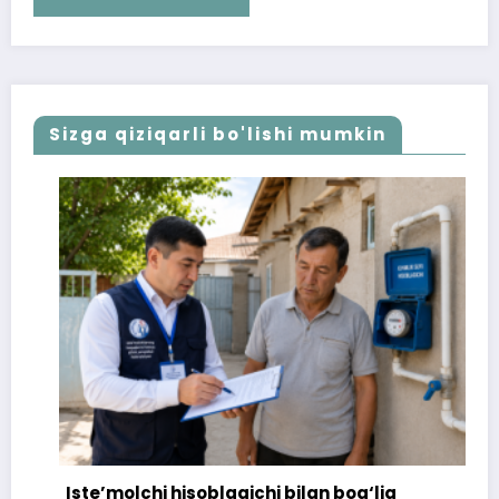
Sizga qiziqarli bo'lishi mumkin
Iste’molchi hisoblagichi bilan bog‘liq