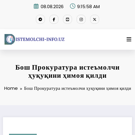
Skip
08.08.2026
9:15:58 AM
to
content
Бош Прокуратура истеъмолчи
ҳуқуқини ҳимоя қилди
Home
Бош Прокуратура истеъмолчи ҳуқуқини ҳимоя қилди