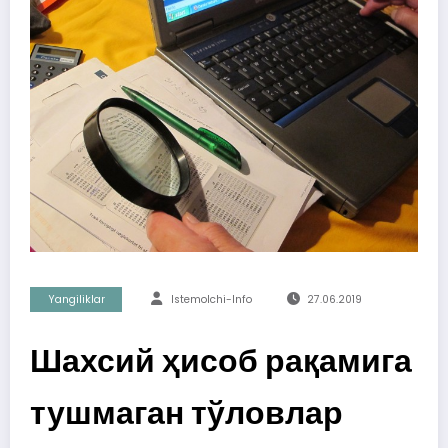
Yangiliklar
Istemolchi-Info
27.06.2019
Шахсий ҳисоб рақамига
тушмаган тўловлар