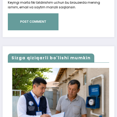
Keyingi marta fikr bildirishim uchun bu brauzerda mening
ismim, email va saytim manzili saqlansin.
Sizga qiziqarli bo'lishi mumkin