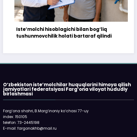
Iste’molchi hisoblagichi bilan bog‘liq
1
tushunmovchilik holati bartaraf qilindi
t
O‘zbekiston iste’molchilar huquqlarini himoya qilish
jamiyatlari federatsiyasi Farg‘ona viloyat hududiy
birlashmasi
Farg‘ona shahri, B.Marg‘inoniy ko‘chasi 77-uy
index: 150105
telefon: 73-2445198
E-mail: fargonakhb@mail.ru
___________________________