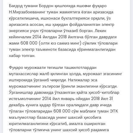
Бағдод тумани Бордон қишлоғида яшовчи фуқаро
Н.Мирзабоеванинг туман жамиятига ёзган аризасида
кўрсатилишича, ишхонаси бухгалтерияси орқали, ўз
аризасига асосан, иш ҳақидан фойдаланилган электр
энергияси учун тўловларни ўтказиб борган. Лекин
кейинчалик 2014 йилдан 2018 йилгача бўлган даврдаги
жами 608 000 (олти юз саккиз минг) сўмлик тўловлари
туман электр таъминоти базасида кўринмаганлигидан
хабар топган.
Фуқаро мурожаати тегишли ташкилотлардан
мутахассислар жалб қилинган ҳолда, мурожаат эгасининг
иштирокида ўрганиб чиқилди. Натижалар эса
мурожаатчининг эътирози ўринли эканлигини кўрсатди.
Ўрганишлар давомида ўтказилган қайта ҳисоб-китоблар
истеъмолчининг 2014 йил январь ойидан 2018 йил 31
декабрь кунига қадар бўлган оралиқдаги давр ичида
тўлаган тўловларидан 608 000 сўм маблағи туман ЭТК
маълумотлар базасида унинг шахсий ҳисобига
юритилмаганлигини кўрсатиб, амалга оширилган
тўловларни тўлиғича унинг шахсий ҳисоб рақамига