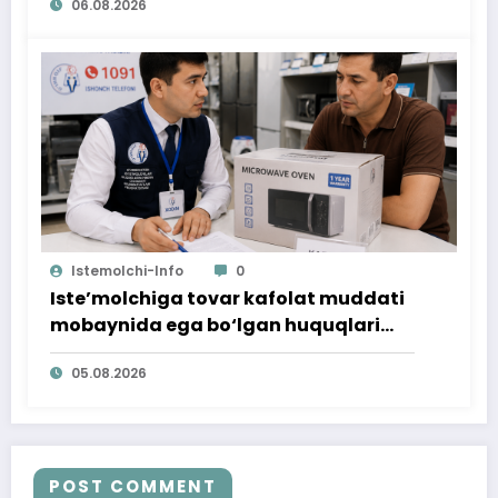
06.08.2026
Istemolchi-Info
0
Iste’molchiga tovar kafolat muddati
mobaynida ega bo‘lgan huquqlari
ta’minlab berildi
05.08.2026
POST COMMENT