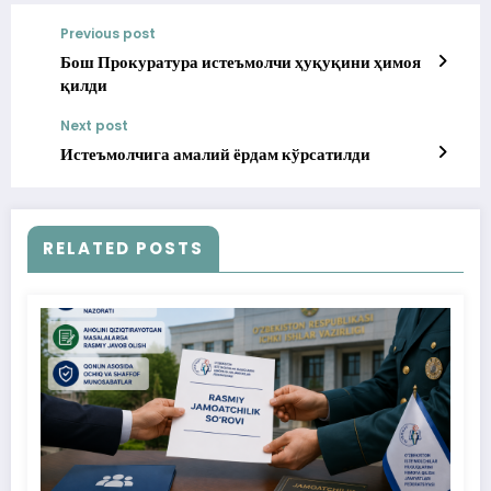
Previous post
Бош Прокуратура истеъмолчи ҳуқуқини ҳимоя
қилди
Next post
Истеъмолчига амалий ёрдам кўрсатилди
RELATED POSTS