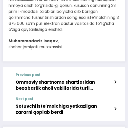
himoya qilish to‘g‘risida»gi qonun, xususan qonunning 28
prim 1-moddasi talablari bo‘yicha olib borilgan
qo‘shimcha tushuntirishlardan so‘ng esa iste’molchining 3
675 000 so‘m puli elektron dastur vositasida to‘lig‘icha
o‘ziga qaytarilishiga erishildi.
Muhammadaziz Isaqov,
shahar jamiyati mutaxassisi.
Previous post
Ommaviy shartnoma shartlaridan
bexabarlik aholi vakillarida turli
tushunmovchiliklarni keltirib
Next post
chiqarmoqda
Sotuvchi iste’molchiga yetkazilgan
zararni qoplab berdi