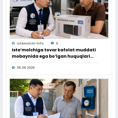
Istemolchi-Info
0
Iste’molchiga tovar kafolat muddati
mobaynida ega bo‘lgan huquqlari
ta’minlab berildi
05.08.2026