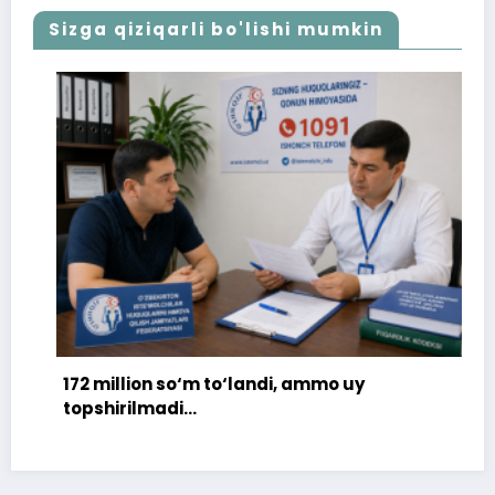
Sizga qiziqarli bo'lishi mumkin
172 million so‘m to‘landi, ammo uy
topshirilmadi…