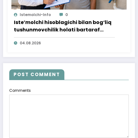
Istemolchi-Info
0
Iste’molchi hisoblagichi bilan bog‘liq
tushunmovchilik holati bartaraf
qilindi
04.08.2026
POST COMMENT
Comments