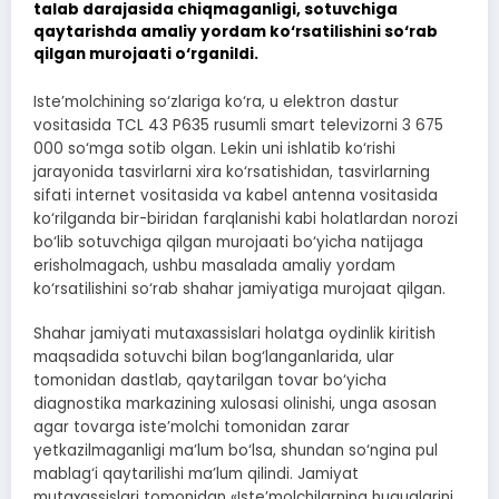
talab darajasida chiqmaganligi, sotuvchiga
qaytarishda amaliy yordam ko‘rsatilishini so‘rab
qilgan murojaati o‘rganildi.
Iste’molchining so‘zlariga ko‘ra, u elektron dastur
vositasida TCL 43 P635 rusumli smart televizorni 3 675
000 so‘mga sotib olgan. Lekin uni ishlatib ko‘rishi
jarayonida tasvirlarni xira ko‘rsatishidan, tasvirlarning
sifati internet vositasida va kabel antenna vositasida
ko‘rilganda bir-biridan farqlanishi kabi holatlardan norozi
bo‘lib sotuvchiga qilgan murojaati bo‘yicha natijaga
erisholmagach, ushbu masalada amaliy yordam
ko‘rsatilishini so‘rab shahar jamiyatiga murojaat qilgan.
Shahar jamiyati mutaxassislari holatga oydinlik kiritish
maqsadida sotuvchi bilan bog‘langanlarida, ular
tomonidan dastlab, qaytarilgan tovar bo‘yicha
diagnostika markazining xulosasi olinishi, unga asosan
agar tovarga iste’molchi tomonidan zarar
yetkazilmaganligi ma’lum bo‘lsa, shundan so‘ngina pul
mablag‘i qaytarilishi ma’lum qilindi. Jamiyat
mutaxassislari tomonidan «Iste’molchilarning huquqlarini