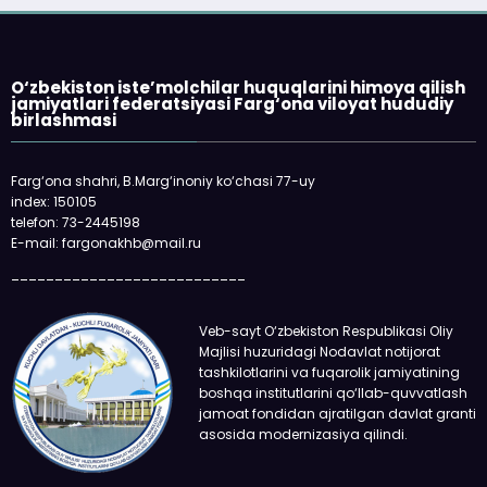
O‘zbekiston iste’molchilar huquqlarini himoya qilish
jamiyatlari federatsiyasi Farg‘ona viloyat hududiy
birlashmasi
Farg‘ona shahri, B.Marg‘inoniy ko‘chasi 77-uy
index: 150105
telefon: 73-2445198
E-mail: fargonakhb@mail.ru
___________________________
Veb-sayt O‘zbekiston Respublikasi Oliy
Majlisi huzuridagi Nodavlat notijorat
tashkilotlarini va fuqarolik jamiyatining
boshqa institutlarini qo‘llab-quvvatlash
jamoat fondidan ajratilgan davlat granti
asosida modernizasiya qilindi.