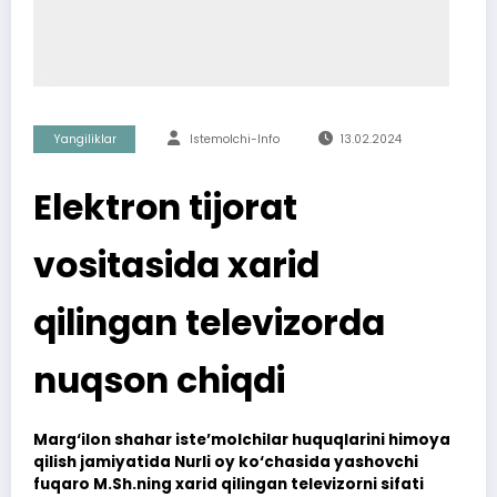
Yangiliklar
Istemolchi-Info
13.02.2024
Elektron tijorat
vositasida xarid
qilingan televizorda
nuqson chiqdi
Marg‘ilon shahar iste’molchilar huquqlarini himoya
qilish jamiyatida Nurli oy ko‘chasida yashovchi
fuqaro M.Sh.ning xarid qilingan televizorni sifati