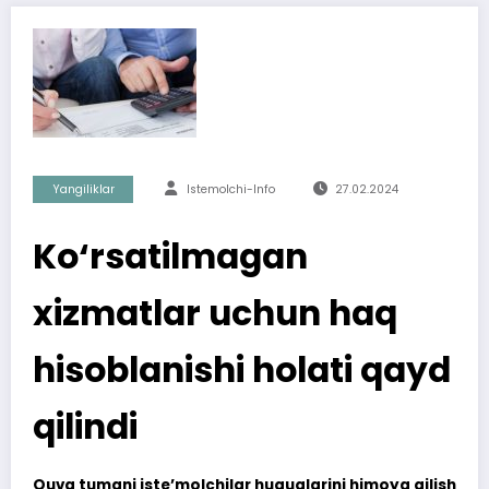
Yangiliklar
Istemolchi-Info
27.02.2024
Ko‘rsatilmagan
xizmatlar uchun haq
hisoblanishi holati qayd
qilindi
Quva tumani iste’molchilar huquqlarini himoya qilish