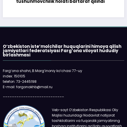
tushunmovchilik holati bartaraf qilindi
O‘zbekiston iste’molchilar huquqlarini himoya qilish
jamiyatlari federatsiyasi Farg‘ona viloyat hududiy
birlashmasi
Farg‘ona shahri, B.Marg‘inoniy ko‘chasi 77-uy
index: 150105
telefon: 73-2445198
E-mail: fargonakhb@mail.ru
___________________________
Veb-sayt O‘zbekiston Respublikasi Oliy
Majlisi huzuridagi Nodavlat notijorat
tashkilotlarini va fuqarolik jamiyatining
boshqa institutlarini qo‘llab-quvvatlash