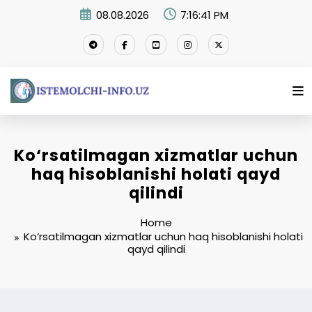
Skip
08.08.2026
7:16:41 PM
to
content
Ko‘rsatilmagan xizmatlar uchun
haq hisoblanishi holati qayd
qilindi
Home
Ko‘rsatilmagan xizmatlar uchun haq hisoblanishi holati
qayd qilindi