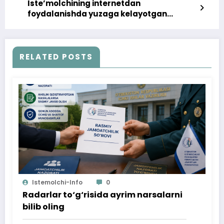
Iste’molchining internetdan
foydalanishda yuzaga kelayotgan
muammosi bartaraf qilindi
RELATED POSTS
Istemolchi-Info
0
Radarlar to‘g‘risida ayrim narsalarni
bilib oling