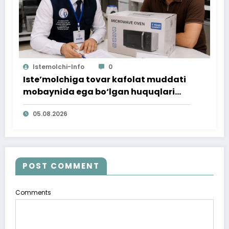
Istemolchi-Info
0
Iste’molchiga tovar kafolat muddati
mobaynida ega bo‘lgan huquqlari
ta’minlab berildi
05.08.2026
POST COMMENT
Comments