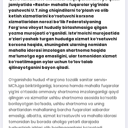
jamiyatida «Rasta» mahalla fuqarolar yig‘inida
yashovchi U.T.ning chiqindilarni to‘plash va olib
ketish xizmatlarini ko‘rsatuvchi korxona
xizmatlaridan norozi bo‘lib Federatsiyaning
Farg‘ona viloyat hududiy birlashmasiga qilgan
yozma murojaati o‘rganildi. Iste’molchi murojaatida
o‘zlari yashab turgan hududga xizmat ko‘rsatuvchi
korxona haqida, shuningdek ularning nomidan
mahalla idorasi imzolagan shartnoma haqida
ma’lumotga ega emasligini, ular tomonidan xizmat
ko‘rsatilmagan oylar uchun to‘lov talab
qilinayotganini bayon qiladi.
O‘rganishda hudud «Farg‘ona tozalik sanitar servis»
MChJga biriktirilganligi, korxona hamda mahalla fuqarolar
yig‘ini o‘rtasida ommaviy shartnoma imzolanganligi qayd
qilingan va xizmatlar ushbu shartnoma asosida ko‘rsatib
borilayotgan bo‘lsada, ushbu shartnoma va uning
shartlaridan mahallaning barcha fuqarolari xabardor
emasligi, albatta, xizmat ko‘rsatuvchi va mahalla idorasi
tomonidan bu borada aholiga yetarli darajada
tushuntirish ishlari olib borilmaganligini ko‘rsatadi.