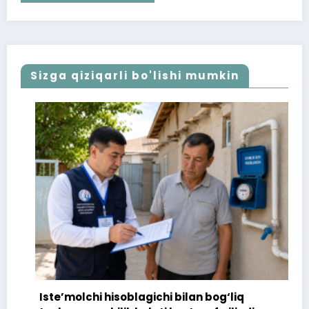
Sizga qiziqarli bo'lishi mumkin
Iste’molchi hisoblagichi bilan bog‘liq