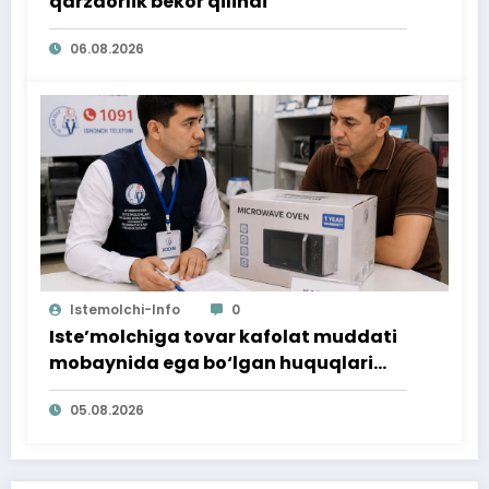
qarzdorlik bekor qilindi
06.08.2026
Istemolchi-Info
0
Iste’molchiga tovar kafolat muddati
mobaynida ega bo‘lgan huquqlari
ta’minlab berildi
05.08.2026