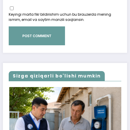
Keyingi marta fikr bildirishim uchun bu brauzerda mening
ismim, email va saytim manzili saqlansin.
Sizga qiziqarli bo'lishi mumkin