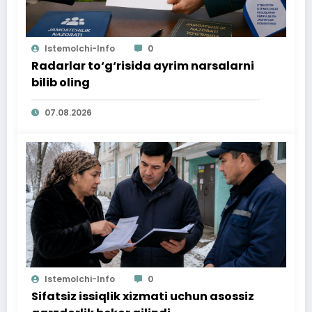
Istemolchi-Info
0
Radarlar to‘g‘risida ayrim narsalarni
bilib oling
07.08.2026
Istemolchi-Info
0
Sifatsiz issiqlik xizmati uchun asossiz