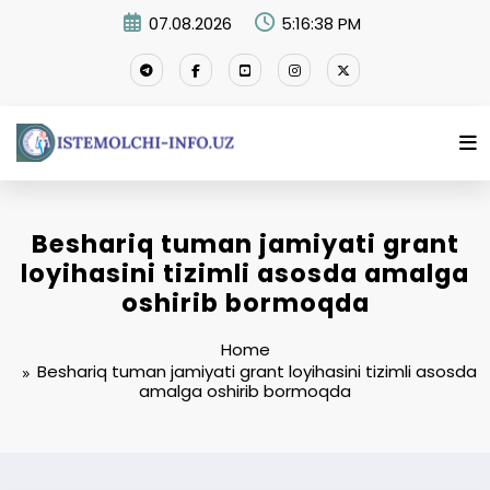
Skip
07.08.2026
5:16:39 PM
to
content
Beshariq tuman jamiyati grant
loyihasini tizimli asosda amalga
oshirib bormoqda
Home
Beshariq tuman jamiyati grant loyihasini tizimli asosda
amalga oshirib bormoqda