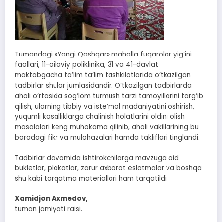
Tumandagi «Yangi Qashqar» mahalla fuqarolar yig‘ini
faollari, 11-oilaviy poliklinika, 31 va 41-davlat
maktabgacha ta’lim ta’lim tashkilotlarida o‘tkazilgan
tadbirlar shular jumlasidandir. O‘tkazilgan tadbirlarda
aholi o‘rtasida sog‘lom turmush tarzi tamoyillarini targ‘ib
qilish, ularning tibbiy va iste’mol madaniyatini oshirish,
yuqumli kasalliklarga chalinish holatlarini oldini olish
masalalari keng muhokama qilinib, aholi vakillarining bu
boradagi fikr va mulohazalari hamda takliflari tinglandi.
Tadbirlar davomida ishtirokchilarga mavzuga oid
bukletlar, plakatlar, zarur axborot eslatmalar va boshqa
shu kabi tarqatma materiallari ham tarqatildi.
Xamidjon Axmedov,
tuman jamiyati raisi.