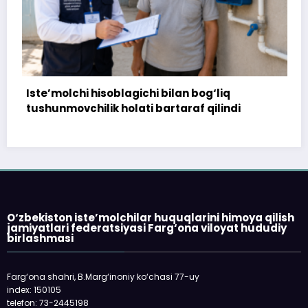
lan bog‘liq
172 million so‘m to‘landi, ammo
araf qilindi
topshirilmadi…
O‘zbekiston iste’molchilar huquqlarini himoya qilish
jamiyatlari federatsiyasi Farg‘ona viloyat hududiy
birlashmasi
Farg‘ona shahri, B.Marg‘inoniy ko‘chasi 77-uy
index: 150105
telefon: 73-2445198