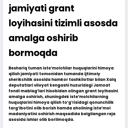
jamiyati grant
loyihasini tizimli asosda
amalga oshirib
bormoqda
Beshariq tuman iste’molchilar huquqlarini himoya
qilish jamiyati tomonidan tumanda ijtimoiy
sherikchilik asosida hamkor tashkilotlar bilan Xalq
deputatlari viloyat kengashi huzuridagi Jamoat
fondi mablag‘lari hisobidan olingan grant loyihasini
amalga oshirish, shuningdek iste’molchilarning
huquqlarini himoya qilish to‘g‘risidagi qonunchilik
targ‘ibotini olib borish hamda aholining iste’mol
madaniyatini oshirish maqsadida belgilangan reja
asosida ishlar olib borilmoqda.