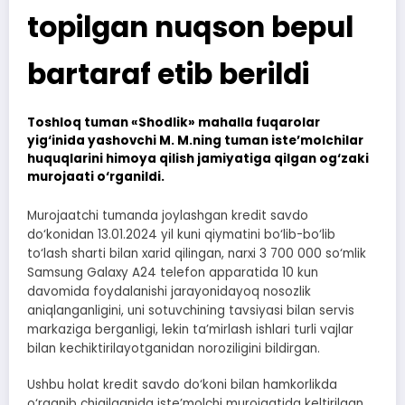
topilgan nuqson bepul
bartaraf etib berildi
Toshloq tuman «Shodlik» mahalla fuqarolar
yig‘inida yashovchi M. M.ning tuman iste’molchilar
huquqlarini himoya qilish jamiyatiga qilgan og‘zaki
murojaati o‘rganildi.
Murojaatchi tumanda joylashgan kredit savdo
do‘konidan 13.01.2024 yil kuni qiymatini bo‘lib-bo‘lib
to‘lash sharti bilan xarid qilingan, narxi 3 700 000 so‘mlik
Samsung Galaxy A24 telefon apparatida 10 kun
davomida foydalanishi jarayonidayoq nosozlik
aniqlanganligini, uni sotuvchining tavsiyasi bilan servis
markaziga berganligi, lekin ta’mirlash ishlari turli vajlar
bilan kechiktirilayotganidan noroziligini bildirgan.
Ushbu holat kredit savdo do‘koni bilan hamkorlikda
o‘rganib chiqilganida iste’molchi murojaatida keltirilgan