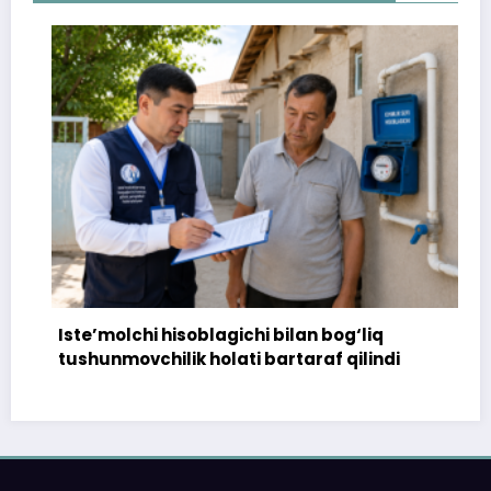
Iste’molchi hisoblagichi bilan bog‘liq
tushunmovchilik holati bartaraf qilindi