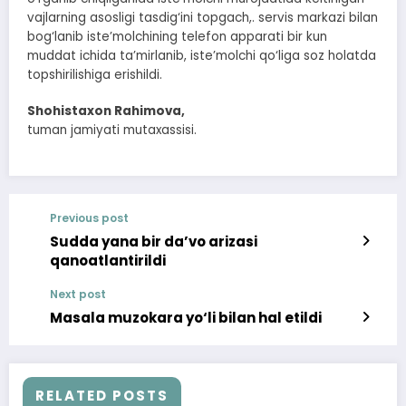
vajlarning asosligi tasdig‘ini topgach,. servis markazi bilan
bog‘lanib iste’molchining telefon apparati bir kun
muddat ichida ta’mirlanib, iste’molchi qo‘liga soz holatda
topshirilishiga erishildi.
Shohistaxon Rahimova,
tuman jamiyati mutaxassisi.
Previous post
Sudda yana bir da’vo arizasi
qanoatlantirildi
Next post
Masala muzokara yo‘li bilan hal etildi
RELATED POSTS