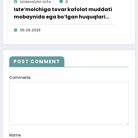
Istemolchi-Info
0
Iste’molchiga tovar kafolat muddati
mobaynida ega bo‘lgan huquqlari
ta’minlab berildi
05.08.2026
POST COMMENT
Comments
Name