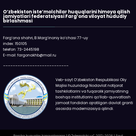
O‘zbekiston iste’molchilar huquqlarini himoya qilish
jamiyatlari federatsiyasi Farg‘ona viloyat hududiy
birlashmasi
Farg‘ona shahri, B.Marg‘inoniy ko‘chasi 77-uy
index: 150105
telefon: 73-2445198
E-mail: fargonakhb@mail.ru
___________________________
Veb-sayt O‘zbekiston Respublikasi Oliy
Majlisi huzuridagi Nodavlat notijorat
tashkilotlarini va fuqarolik jamiyatining
boshqa institutlarini qo‘llab-quvvatlash
jamoat fondidan ajratilgan davlat granti
asosida modernizasiya qilindi.
Barcha huquqlar himoyalangan | © "Istemolchi.uz", 2017-2026 | Sayt