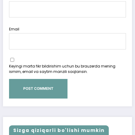
Email
Keyingi marta fikr bildirishim uchun bu brauzerda mening
ismim, email va saytim manzili saqlansin.
Sizga qiziqarli bo'lishi mumkin