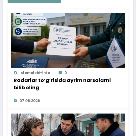
Istemolchi-Info
0
Radarlar to‘g‘risida ayrim narsalarni
bilib oling
07.08.2026