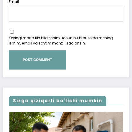
Email
Keyingi marta fikr bildirishim uchun bu brauzerda mening
ismim, email va saytim manzili saqlansin.
Sizga qiziqarli bo'lishi mumkin