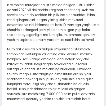
Iste’molchi murojaatida iste’molda bo‘lgan (B/U) isitish
qozoni 2023 yil dekabrida Farg‘ona shahridagi «Ariston
servis» savdo do‘konidan bir yillik kafolat muddati bilan
xarid qilinganligini, o‘tgan yilning isitish mavsumi
davomida yaxshi ishlamagani bois 10 martaga yaqin usta
chaqirib sozlangani, joriy yilda ham o‘tgan yilgi holat
takrorlanayotganligini ma’lum qilib, muammoni qonuniy
yechim topishida amaliy yordam ko‘rsatilishini so‘raydi.
Murojaat asosida o‘tkazilgan o‘rganishda iste’molchi
tomonidan keltirilgan vajlarning o‘rinli ekanligi ma’ulm
bo‘lgach, sotuvchiga amaldagi qonunchilik bo‘yicha
kafolat muddati belgilangan tovarlarda nuqsonlar
yuzaga kelganda iste’molchining huquqlari, jumladan
tovarni maqbul sifatdagisiga almashtirib olinishi yoki
shartnoma bekor qilinib, pulini qaytarilishini talab qilish
huquqlari mavjudligi bo‘yicha tushuntirish ishlari olib
borildi. Tushuntirishlardan to‘g‘ri xulosa chiqargan
sotuvchi iste’molchining 7 000 000 so‘m pulini qaytarib,
muammoni qonuniy yechim topishini ta’minlab berdi.