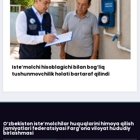
hi hisoblagichi bilan bog‘liq
172 million so
chilik holati bartaraf qilindi
topshirilmadi
O‘zbekiston iste’molchilar huquqlarini himoya qilish
jamiyatlari federatsiyasi Farg‘ona viloyat hududiy
birlashmasi