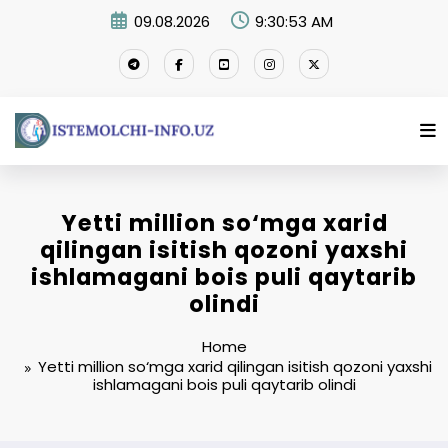
Skip
09.08.2026
9:30:54 AM
to
content
Yetti million so‘mga xarid
qilingan isitish qozoni yaxshi
ishlamagani bois puli qaytarib
olindi
Home
Yetti million so‘mga xarid qilingan isitish qozoni yaxshi
ishlamagani bois puli qaytarib olindi