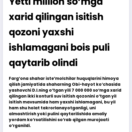
Yetti million so‘mga
xarid qilingan isitish
qozoni yaxshi
ishlamagani bois puli
qaytarib olindi
Farg‘ona shahar iste’molchilar huquqlarini himoya
qilish jamiyatida shaharning Obi-hayot ko‘chasida
yashovchi D.I.ning o‘tgan yili 7 000 000 so‘mga xarid
qilingan ikki konturli suv isitish qozonini o‘tgan yil
isitish mavsumida ham yaxshi ishlamagani, bu yil
ham shu holat takrorlanayotganligi, uni
almashtirish yoki pulini qaytarilishida amaliy
yordam ko‘rsatilishini so‘rab qilgan murojaati
o‘rganildi.