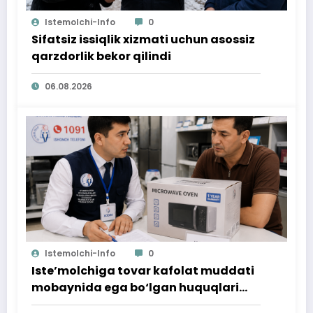
Istemolchi-Info
0
Sifatsiz issiqlik xizmati uchun asossiz
qarzdorlik bekor qilindi
06.08.2026
Istemolchi-Info
0
Iste’molchiga tovar kafolat muddati
mobaynida ega bo‘lgan huquqlari
ta’minlab berildi