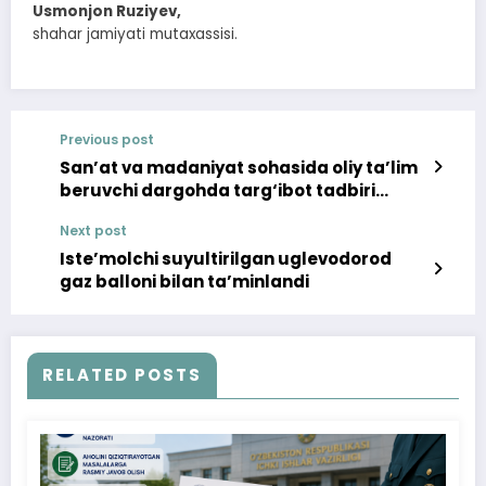
Usmonjon Ruziyev,
shahar jamiyati mutaxassisi.
Previous post
San’at va madaniyat sohasida oliy ta’lim
beruvchi dargohda targ‘ibot tadbiri
bo‘lib o‘tdi
Next post
Iste’molchi suyultirilgan uglevodorod
gaz balloni bilan ta’minlandi
RELATED POSTS