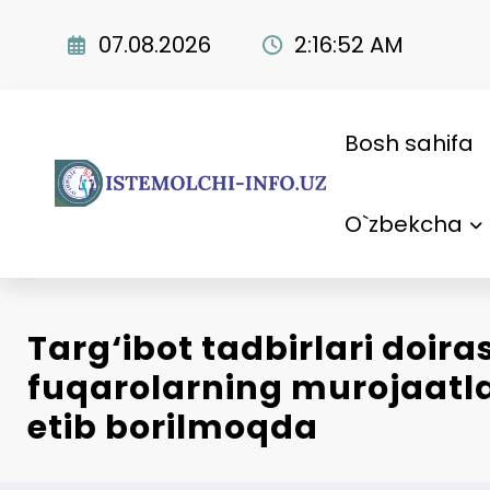
Skip
to
07.08.2026
2:16:53 AM
content
Bosh sahifa
O`zbekcha
Targ‘ibot tadbirlari doira
fuqarolarning murojaatl
etib borilmoqda