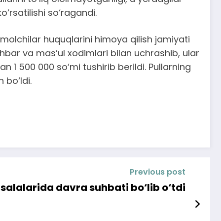
‘rsatilishi so‘ragandi.
molchilar huquqlarini himoya qilish jamiyati
hbar va mas’ul xodimlari bilan uchrashib, ular
n 1 500 000 so‘mi tushirib berildi. Pullarning
 bo‘ldi.
Previous post
alalarida davra suhbati bo‘lib o‘tdi