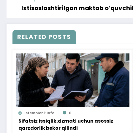
Ixtisoslashtirilgan maktab o‘quvchi
RELATED POSTS
Istemolchi-Info
0
Sifatsiz issiqlik xizmati uchun asossiz
qarzdorlik bekor qilindi