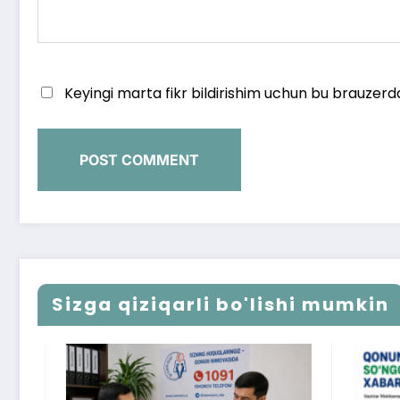
Keyingi marta fikr bildirishim uchun bu brauzerd
Sizga qiziqarli bo'lishi mumkin