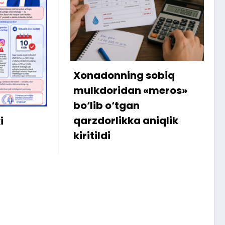
onning sobiq
Internetdagi xarid
oridan «meros»
amalga oshmagan
 o‘tgan
sababli 300 ming 
rlikka aniqlik
iste’molchiga qayt
i