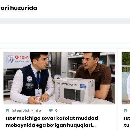
lari huzurida
Istemolchi-Info
0
Iste’molchiga tovar kafolat muddati
Is
mobaynida ega bo‘lgan huquqlari
tu