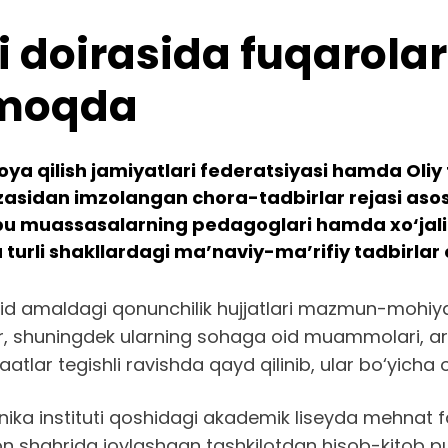
ri doirasida fuqarola
lmoqda
ya qilish jamiyatlari federatsiyasi hamda Oliy t
uzasidan imzolangan chora-tadbirlar rejasi asos
u muassasalarning pedagoglari hamda xo‘jalik 
 turli shakllardagi ma’naviy-ma’rifiy tadbirlar o
oid amaldagi qonunchilik hujjatlari mazmun-mohiyat
ar, shuningdek ularning sohaga oid muammolari, ariz
lar tegishli ravishda qayd qilinib, ular bo‘yicha o‘
nika instituti qoshidagi akademik liseyda mehnat f
ilon shahrida joylashgan tashkilotdan hisob-kitob pul