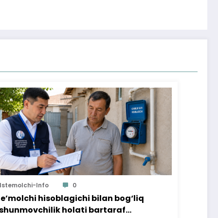
Istemolchi-Info
0
te’molchi hisoblagichi bilan bog‘liq
shunmovchilik holati bartaraf