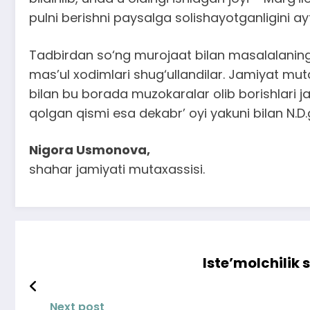
pulni berishni paysalga solishayotganligini ayt
Tadbirdan so‘ng murojaat bilan masalalaning h
mas’ul xodimlari shug‘ullandilar. Jamiyat muta
bilan bu borada muzokaralar olib borishlari jar
qolgan qismi esa dekabr’ oyi yakuni bilan N.D.
Nigora Usmonova,
shahar jamiyati mutaxassisi.
Iste’molchilik
Next post