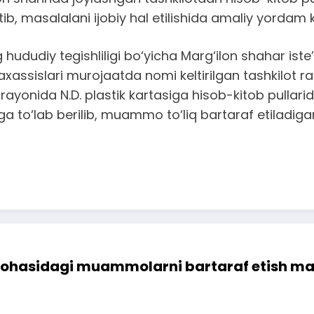
ib, masalalani ijobiy hal etilishida amaliy yordam ko
ududiy tegishliligi bo‘yicha Marg‘ilon shahar iste’
xassislari murojaatda nomi keltirilgan tashkilot ra
ayonida N.D. plastik kartasiga hisob-kitob pullarida
ga to‘lab berilib, muammo to‘liq bartaraf etiladigan
 sohasidagi muammolarni bartaraf etish mas