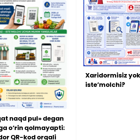
Xonad
mulkd
bo‘lib
qarzdo
Xaridormisiz yoki
kiritild
iste’molchi?