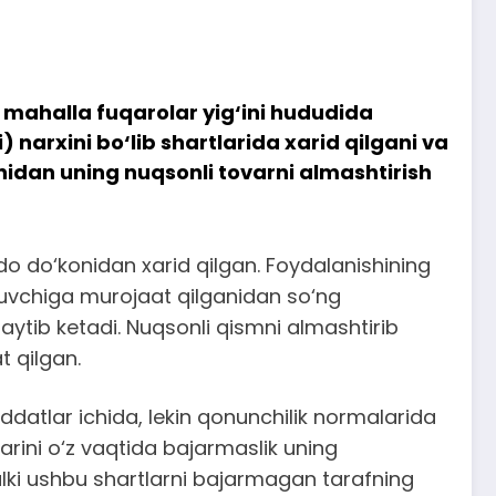
mahalla fuqarolar yig‘ini hududida
narxini bo‘lib shartlarida xarid qilgani va
dan uning nuqsonli tovarni almashtirish
vdo do‘konidan xarid qilgan. Foydalanishining
otuvchiga murojaat qilganidan so‘ng
aytib ketadi. Nuqsonli qismni almashtirib
t qilgan.
ddatlar ichida, lekin qonunchilik normalarida
rini o‘z vaqtida bajarmaslik uning
balki ushbu shartlarni bajarmagan tarafning