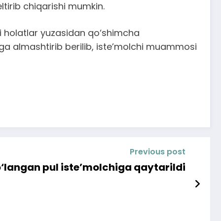
ltirib chiqarishi mumkin.
gi holatlar yuzasidan qo‘shimcha
siga almashtirib berilib, iste’molchi muammosi
Previous post
‘langan pul iste’molchiga qaytarildi