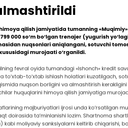
almashtirildi
 himoya qilish jamiyatida tumanning «Muqimiy» 
99 000 so‘m bo‘lgan trenajer (yugurish yo‘lagi) 
idan nuqsonlari aniqlangani, sotuvchi tomoni
 xususidagi murojaati o‘rganildi.
y yilning fevral oyida tumandagi «Ishonch» kredit sa
va to‘xtab-to‘xtab ishlash holatlari kuzatilgach, s
smida nuqson borligini va almashtirish kerakligini 
chilar huquqlarini himoya qilish jamiyatiga murojaa
larining majburiyatlari ijrosi unda ko‘rsatilgan mu
 doirasida ta’minlanishi lozim. Shartnoma shartla
 kabi moliyaviy sanksiyalarni keltirib chiqarishi, 