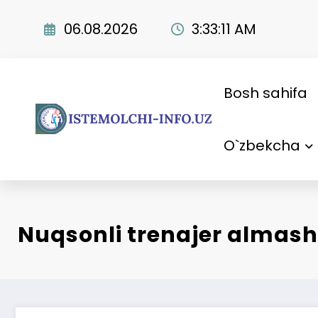
Skip
to
06.08.2026
3:33:12 AM
content
Bosh sahifa
O`zbekcha
Nuqsonli trenajer almasht