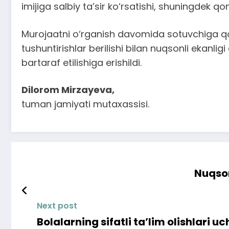
imijiga salbiy ta’sir ko‘rsatishi, shuningdek 
Murojaatni o‘rganish davomida sotuvchiga qon
tushuntirishlar berilishi bilan nuqsonli ekanl
bartaraf etilishiga erishildi.
Dilorom Mirzayeva,
tuman jamiyati mutaxassisi.
Nuqson
Next post
Bolalarning sifatli ta’lim olishlari