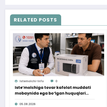
RELATED POSTS
Istemolchi-Info
0
Iste’molchiga tovar kafolat muddati
mobaynida ega bo‘lgan huquqlari
ta’minlab berildi
05.08.2026