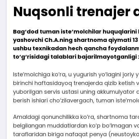
Nuqsonli trenajer 
Bag‘dod tuman iste’molchilar huquqlarini
yashovchi Ch.A.ning shartnoma qiymati 13 7
ushbu texnikadan hech qancha foydalanmas
to‘g‘risidagi talablari bajarilmayotganligi
Iste’molchiga ko‘ra, u yugurish yo‘lagini jori
birinchi haftasidayoq trenajerda qizib ketish 
yuborilgan servis ustasi uning akkumulyator qi
berish ishlari cho‘zilavergach, tuman iste’mol
Amaldagi qonunchilikka ko‘ra, shartnoma taraf
belgilangan muddatlardan ko‘p bo‘lmagan vaqt
taraflaridan biriga nafaqat penya (neustoyka)