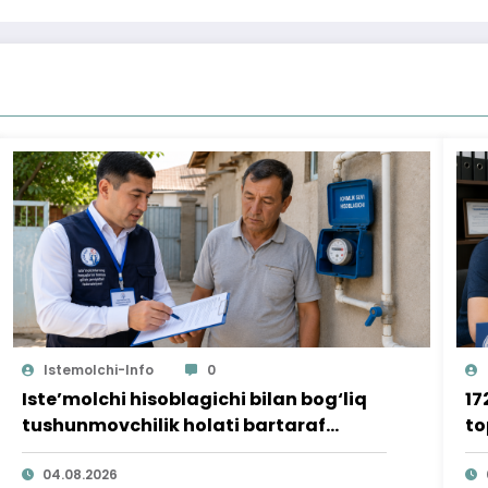
Istemolchi-Info
0
Iste’molchi hisoblagichi bilan bog‘liq
17
tushunmovchilik holati bartaraf
to
qilindi
04.08.2026