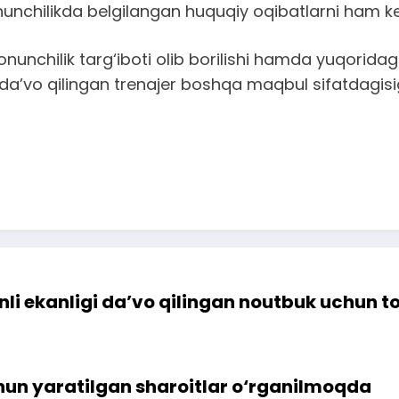
qonunchilikda belgilangan huquqiy oqibatlarni ham ke
unchilik targ‘iboti olib borilishi hamda yuqorida
igi da’vo qilingan trenajer boshqa maqbul sifatdagi
li ekanligi da’vo qilingan noutbuk uchun to
 uchun yaratilgan sharoitlar o‘rganilmoqda