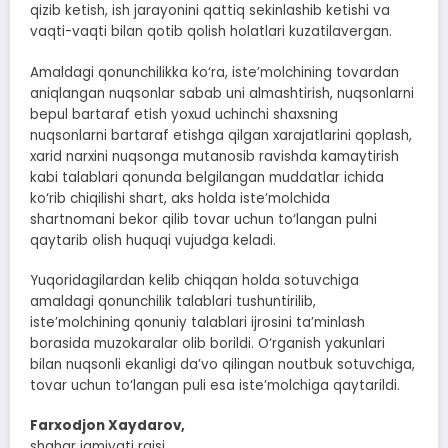
qizib ketish, ish jarayonini qattiq sekinlashib ketishi va
vaqti-vaqti bilan qotib qolish holatlari kuzatilavergan.
Amaldagi qonunchilikka ko‘ra, iste’molchining tovardan
aniqlangan nuqsonlar sabab uni almashtirish, nuqsonlarni
bepul bartaraf etish yoxud uchinchi shaxsning
nuqsonlarni bartaraf etishga qilgan xarajatlarini qoplash,
xarid narxini nuqsonga mutanosib ravishda kamaytirish
kabi talablari qonunda belgilangan muddatlar ichida
ko‘rib chiqilishi shart, aks holda iste’molchida
shartnomani bekor qilib tovar uchun to‘langan pulni
qaytarib olish huquqi vujudga keladi.
Yuqoridagilardan kelib chiqqan holda sotuvchiga
amaldagi qonunchilik talablari tushuntirilib,
iste’molchining qonuniy talablari ijrosini ta’minlash
borasida muzokaralar olib borildi. O‘rganish yakunlari
bilan nuqsonli ekanligi da’vo qilingan noutbuk sotuvchiga,
tovar uchun to‘langan puli esa iste’molchiga qaytarildi.
Farxodjon Xaydarov,
shahar jamiyati raisi.