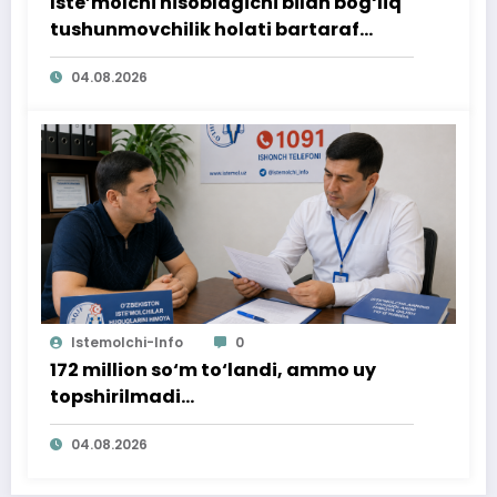
Iste’molchi hisoblagichi bilan bog‘liq
tushunmovchilik holati bartaraf
qilindi
04.08.2026
Istemolchi-Info
0
172 million so‘m to‘landi, ammo uy
topshirilmadi…
04.08.2026