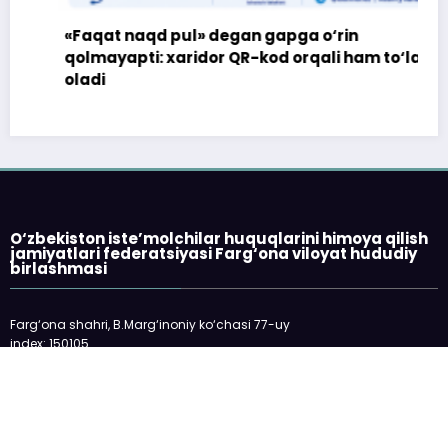
«Faqat naqd pul» degan gapga o‘rin
qolmayapti: xaridor QR-kod orqali ham to‘lay
oladi
O‘zbekiston iste’molchilar huquqlarini himoya qilish
jamiyatlari federatsiyasi Farg‘ona viloyat hududiy
birlashmasi
Farg‘ona shahri, B.Marg‘inoniy ko‘chasi 77-uy
index: 150105
telefon: 73-2445198
E-mail: fargonakhb@mail.ru
___________________________