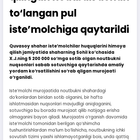
to‘langan pul
iste’molchiga qaytarildi
Quvasoy shahar iste’molchilar huquqlarini himoya
qilish jamiyatida shaharning Sohil ko‘chasida
X.J.ning 5 200 000 so‘mga sotib olgan noutbukni
nuqsonlari sabab sotuvchiga qaytarishda amaliy
yordam ko‘rsatilishini so‘rab qilgan murojaati
o‘rganildi.
Iste’molchi murojaatida noutbukni shahardagi
do‘konlardan biridan sotib olganini, bir hafta
ishlatmasidan nuqsonlari mavjudligi aniqlaganini,
sotuvchiga bu borada murojaat qilib natijaga erisha
olmaganini bayon qiladi. Murojaatni o‘rganish davomida
iste’molchi tomonidan berilgan qo‘shimcha
tushuntirishlardan ma’lum bo‘lishicha, noutbukning ichki
sovutish tizimi yaxshi ishlamayotganligi bois, unda qattiq