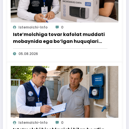
Istemolchi-Info
0
Iste’molchiga tovar kafolat muddati
mobaynida ega bo‘lgan huquqlari
ta’minlab berildi
05.08.2026
Istemolchi-Info
0