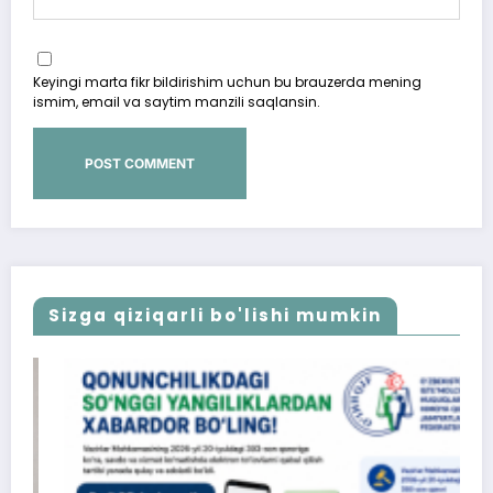
Keyingi marta fikr bildirishim uchun bu brauzerda mening
ismim, email va saytim manzili saqlansin.
Sizga qiziqarli bo'lishi mumkin