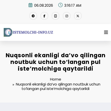
Skip
06.08.2026
3:16:18 AM
to
content
Nuqsonli ekanligi da’vo qilingan
noutbuk uchun to‘langan pul
iste’molchiga qaytarildi
Home
Nuqsonli ekanligi da’vo qilingan noutbuk uchun
to‘langan pul iste’molchiga qaytarildi