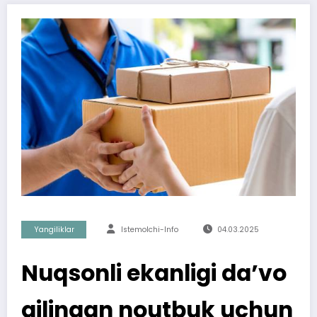
Yangiliklar
Istemolchi-Info
04.03.2025
Nuqsonli ekanligi da’vo
qilingan noutbuk uchun