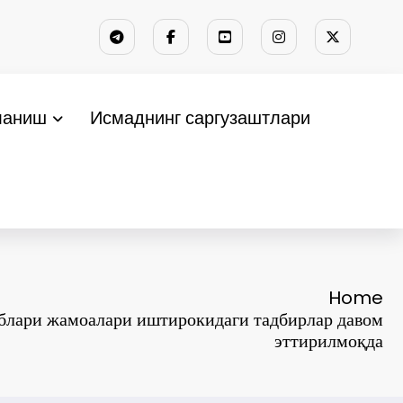
ланиш
Исмаднинг саргузаштлари
Home
блари жамоалари иштирокидаги тадбирлар давом
эттирилмоқда