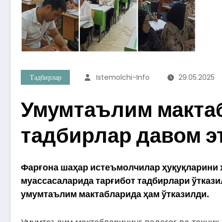
Тадбирлар
Istemolchi-Info
29.05.2025
Умумтаълим макта
тадбирлар давом 
Фарғона шаҳар истеъмолчилар ҳуқуқларини 
муассасаларида тарғибот тадбирлари ўтказила
умумтаълим мактабларида ҳам ўтказилди.