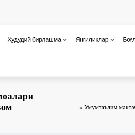
Ҳудудий бирлашма
Янгиликлар
Боғ
моалари
вом
Умумтаълим макта