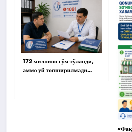
м тўланди,
ирилмади…
«Фақат нақд пул» деган