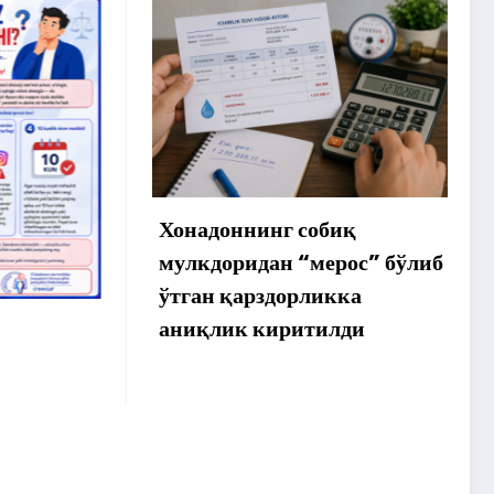
нинг собиқ
Интернетдаги харид а
идан “мерос” бўлиб
ошмагани сабабли 30
арздорликка
минг сўм истеъмолчи
 киритилди
қайтарилди