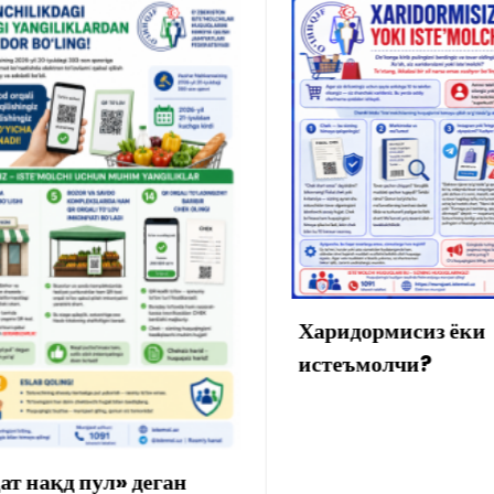
Хонадон
мулкдор
ўтган қ
аниқлик
Харидормисиз ёки
истеъмолчи?