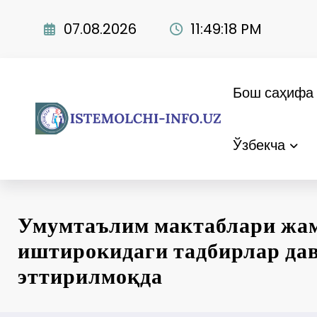
Skip
to
07.08.2026
11:49:19 PM
content
Бош саҳифа
Ўзбекча
Умумтаълим мактаблари жа
иштирокидаги тадбирлар да
эттирилмоқда