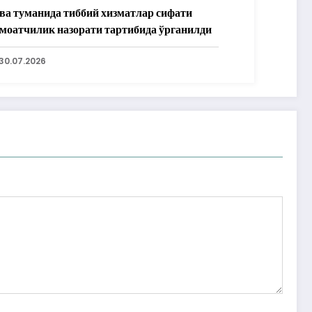
ва туманида тиббий хизматлар сифати
моатчилик назорати тартибида ўрганилди
30.07.2026