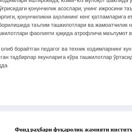
 ходимлари иштирокида, юзма-юз мулоқот шаклида ў
ўғрисидаги қонунчилик асослари, унинг ижросини т
лиги, қонунчиликни аҳолининг кенг қатламларига е
борилишида таълим ташкилотлари ва жамоатчилик н
ашкилотлари фаолияти ҳақида атрофлича маълумот в
олиб бораётган педагог ва техник ходимларнинг ку
лган тадбирлар якунларига кўра ташкилотлар ўртаси
да.
Фонд раҳбари фуқаролик жамияти институ