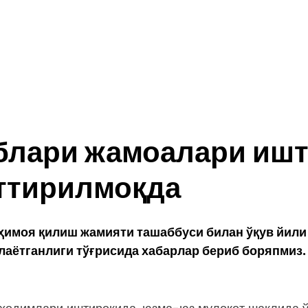
блари жамоалари иш
эттирилмоқда
ҳимоя қилиш жамияти ташаббуси билан ўқув йили
ётганлиги тўғрисида хабарлар бериб боряпмиз. Шун