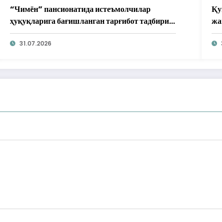
“Чимён” пансионатида истеъмолчилар
Қу
ҳуқуқларига бағишланган тарғибот тадбири
жа
ўтказилди
31.07.2026