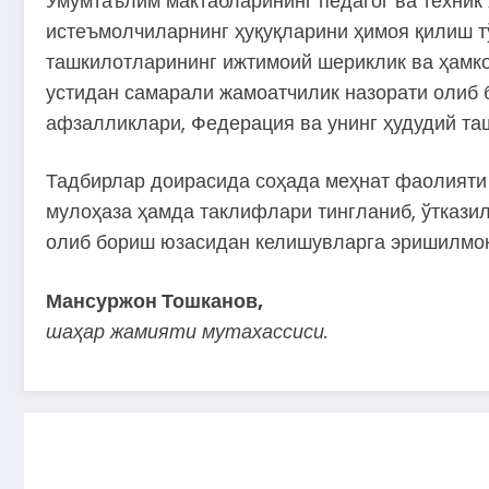
Умумтаълим мактабларининг педагог ва техник
истеъмолчиларнинг ҳуқуқларини ҳимоя қилиш т
ташкилотларининг ижтимоий шериклик ва ҳамкор
устидан самарали жамоатчилик назорати олиб 
афзалликлари, Федерация ва унинг ҳудудий т
Тадбирлар доирасида соҳада меҳнат фаолияти 
мулоҳаза ҳамда таклифлари тингланиб, ўткази
олиб бориш юзасидан келишувларга эришилмоқ
Мансуржон Тошканов,
шаҳар жамияти мутахассиси.