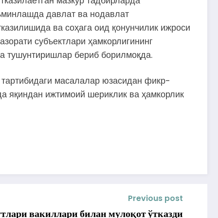
тказилаётган мазкур тадбирларда
аъминлашда давлат ва нодавлат
тказилишида ва соҳага оид қонунчилик ижроси
азорати субъектлари ҳамкорлигининг
а тушунтиришлар бериб борилмоқда.
н тартибидаги масалалар юзасидан фикр-
да яқиндан ижтимоий шериклик ва ҳамкорлик
Previous post
тлари вакиллари билан мулоқот ўтказди