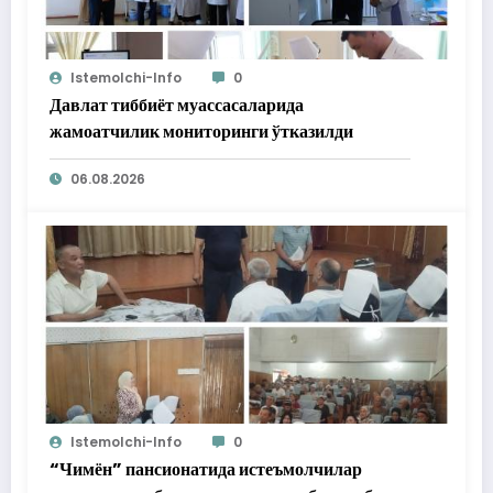
Istemolchi-Info
0
Давлат тиббиёт муассасаларида
жамоатчилик мониторинги ўтказилди
06.08.2026
Istemolchi-Info
0
“Чимён” пансионатида истеъмолчилар