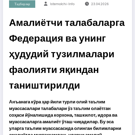
Тадбирлар
Istemolchi-Info
23.04.2026
Амалиётчи талабаларга
Федерация ва унинг
ҳудудий тузилмалари
фаолияти яқиндан
таништирилди
Анъанага кўра ҳар йили турли олий таълим
муассасалари талабалари ўз таълим олаётган
соҳаси йўналишида корхона, ташкилот, идора ва
муассасаларга амалиёт ўташ чиқадилар. Бу эса
уларга таълим муассасасида олинган билимларни
амалиётда мустаҳкамлаш, уларни амалий