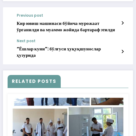
Previous post
Кир ювиш машинаси бўйича мурожаат
ўрганилди ва муаммо жойида бартараф этилди
Next post
“Ёшлар куни”: бўлғуси ҳуқуқшунослар
ҳузурида
RELATED POSTS