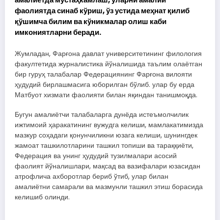
фаолиятда синаб кўриш, ўз устида меҳнат қилиб
қўшимча билим ва кўникмалар олиш каби
имкониятларни беради.
Жумладан, Фарғона давлат университетининг филология
факултетида журналистика йўналишида таълим олаётган
бир гуруҳ талабалар Федерациянинг Фарғона вилояти
ҳудудий бирлашмасига юборилган бўлиб. улар бу ерда
Матбуот хизмати фаолияти билан яқиндан танишмоқда.
Бугун амалиётчи талабаларга дунёда истеъмолчилик
ижтимоий ҳаракатининг вужудга келиши, мамлакатимизда
мазкур соҳадаги қонунчиликни юзага келиши, шунингдек
жамоат ташкилотларини ташкил топиши ва тараққиёти,
Федерация ва унинг ҳудудий тузилмалари асосий
фаолият йўналишлари, мақсад ва вазифалари юзасидан
атрофлича ахборотлар бериб ўтиб, улар билан
амалиётни самарали ва мазмунли ташкил этиш борасида
келишиб олинди.