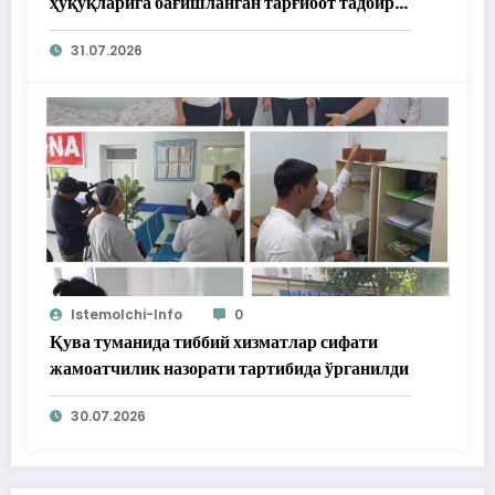
ҳуқуқларига бағишланган тарғибот тадбири
ўтказилди
31.07.2026
Istemolchi-Info
0
Қува туманида тиббий хизматлар сифати
жамоатчилик назорати тартибида ўрганилди
30.07.2026