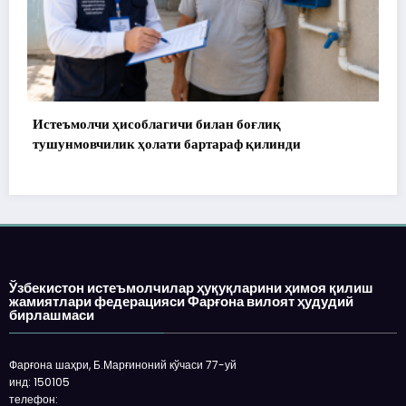
илан боғлиқ
172 миллион сўм тўланди, аммо
ртараф қилинди
Ўзбекистон истеъмолчилар ҳуқуқларини ҳимоя қилиш
жамиятлари федерацияси Фарғона вилоят ҳудудий
бирлашмаси
Фарғона шаҳри, Б.Марғиноний кўчаси 77-уй
инд: 150105
телефон:
e-mail: fargonakhb@mail.ru