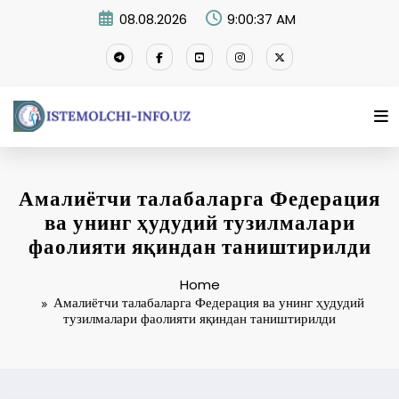
Skip
08.08.2026
9:00:38 AM
to
content
Амалиётчи талабаларга Федерация
ва унинг ҳудудий тузилмалари
фаолияти яқиндан таништирилди
Home
Амалиётчи талабаларга Федерация ва унинг ҳудудий
тузилмалари фаолияти яқиндан таништирилди