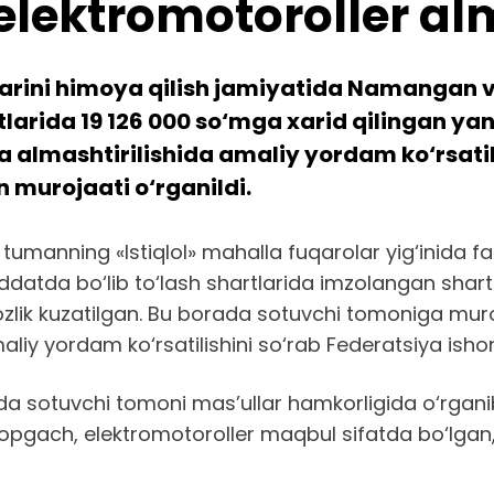
lektromotoroller alm
arini himoya qilish jamiyatida Namangan 
artlarida 19 126 000 so‘mga xarid qilingan y
a almashtirilishida amaliy yordam ko‘rsatil
 murojaati o‘rganildi.
 tumanning «Istiqlol» mahalla fuqarolar yig‘inida fa
ddatda bo‘lib to‘lash shartlarida imzolangan shar
zlik kuzatilgan. Bu borada sotuvchi tomoniga muroj
liy yordam ko‘rsatilishini so‘rab Federatsiya isho
a sotuvchi tomoni mas’ullar hamkorligida o‘rganib
ini topgach, elektromotoroller maqbul sifatda bo‘lg