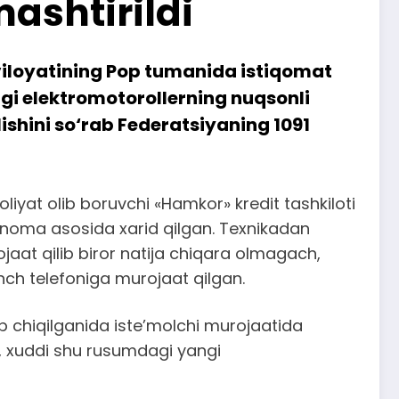
ashtirildi
viloyatining Pop tumanida istiqomat
angi elektromotorollerning nuqsonli
ishini so‘rab Federatsiyaning 1091
oliyat olib boruvchi «Hamkor» kredit tashkiloti
tnoma asosida xarid qilgan. Texnikadan
aat qilib biror natija chiqara olmagach,
nch telefoniga murojaat qilgan.
 chiqilganida iste’molchi murojaatida
an, xuddi shu rusumdagi yangi