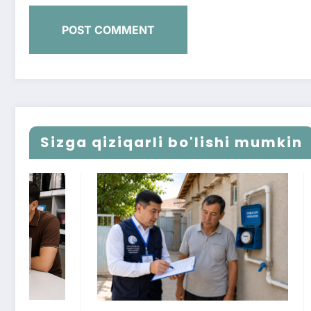
Sizga qiziqarli bo'lishi mumkin