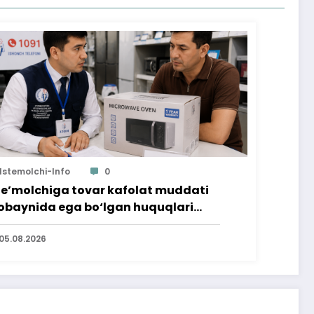
Istemolchi-Info
0
te’molchiga tovar kafolat muddati
baynida ega bo‘lgan huquqlari
’minlab berildi
05.08.2026