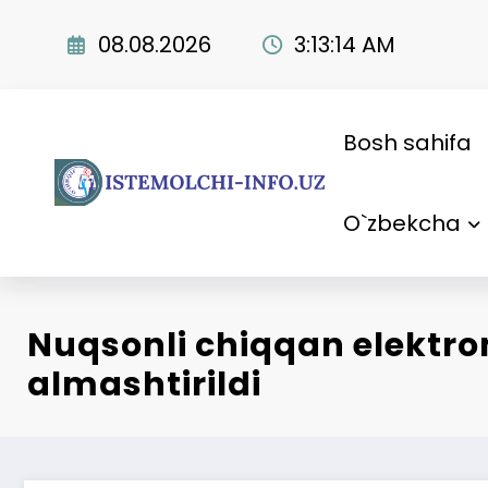
Skip
to
08.08.2026
3:13:14 AM
content
Bosh sahifa
O`zbekcha
Nuqsonli chiqqan elektro
almashtirildi