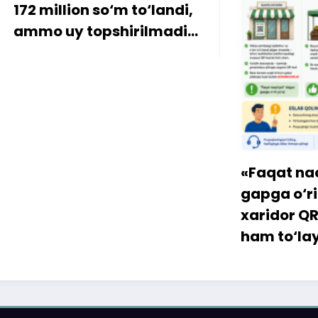
ion so‘m to‘landi,
y topshirilmadi…
«Faqat naqd pul» d
gapga o‘rin qolmay
xaridor QR-kod orqa
ham to‘lay oladi