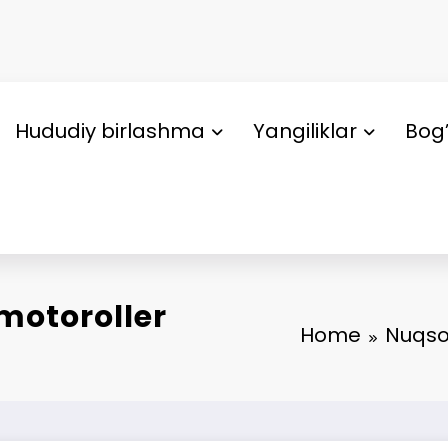
Hududiy birlashma
Yangiliklar
Bog’
motoroller
Home
Nuqson