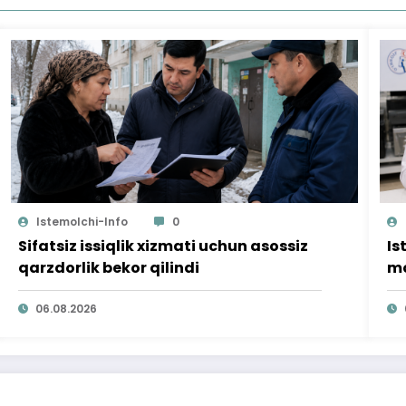
Istemolchi-Info
0
Sifatsiz issiqlik xizmati uchun asossiz
Is
qarzdorlik bekor qilindi
mo
ta
06.08.2026