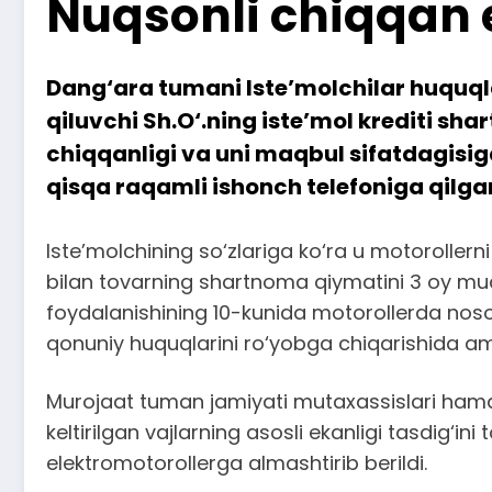
Nuqsonli chiqqan e
Dang‘ara tumani Iste’molchilar huquql
qiluvchi Sh.O‘.ning iste’mol krediti sh
chiqqanligi va uni maqbul sifatdagisig
qisqa raqamli ishonch telefoniga qilgan
Iste’molchining so‘zlariga ko‘ra u motorollerni
bilan tovarning shartnoma qiymatini 3 oy mu
foydalanishining 10-kunida motorollerda noso
qonuniy huquqlarini ro‘yobga chiqarishida ama
Murojaat tuman jamiyati mutaxassislari hamd
keltirilgan vajlarning asosli ekanligi tasdig‘
elektromotorollerga almashtirib berildi.