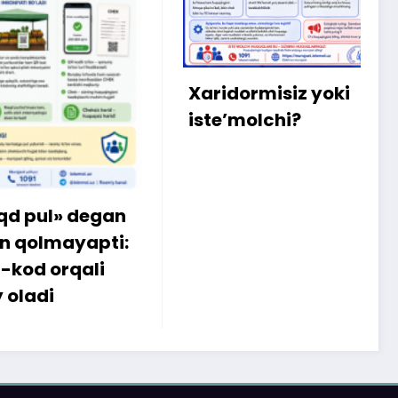
X
m
b
q
Xaridormisiz yoki
k
iste’molchi?
egan
apti:
li