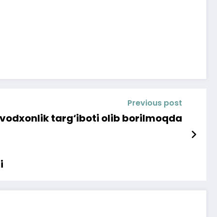
Previous post
vodxonlik targ‘iboti olib borilmoqda
i