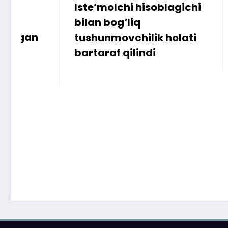
Iste’molchi hisoblagichi
172 mill
bilan bog‘liq
ammo u
tushunmovchilik holati
bartaraf qilindi