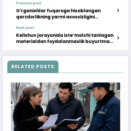
Previous post
O‘rganishlar fuqaroga hisoblangan
qarzdorlikning yarmi asossizligini
ko‘rsatdi
Next post
Kelishuv jarayonida iste’molchi tanlagan
materialdan foydalanmaslik buyurtmani
usta tomonidan boshqatdan
bajarilishiga sabab bo‘ldi
RELATED POSTS