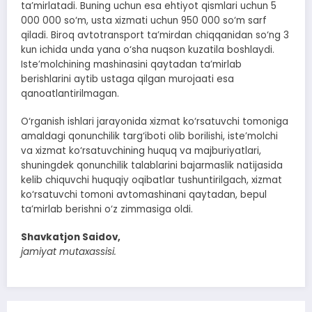
ta’mirlatadi. Buning uchun esa ehtiyot qismlari uchun 5
000 000 so‘m, usta xizmati uchun 950 000 so‘m sarf
qiladi. Biroq avtotransport ta’mirdan chiqqanidan so‘ng 3
kun ichida unda yana o‘sha nuqson kuzatila boshlaydi.
Iste’molchining mashinasini qaytadan ta’mirlab
berishlarini aytib ustaga qilgan murojaati esa
qanoatlantirilmagan.
O‘rganish ishlari jarayonida xizmat ko‘rsatuvchi tomoniga
amaldagi qonunchilik targ‘iboti olib borilishi, iste’molchi
va xizmat ko‘rsatuvchining huquq va majburiyatlari,
shuningdek qonunchilik talablarini bajarmaslik natijasida
kelib chiquvchi huquqiy oqibatlar tushuntirilgach, xizmat
ko‘rsatuvchi tomoni avtomashinani qaytadan, bepul
ta’mirlab berishni o‘z zimmasiga oldi.
Shavkatjon Saidov,
jamiyat mutaxassisi.