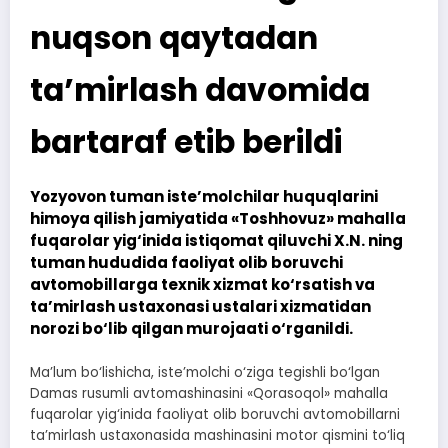
nuqson qaytadan
ta’mirlash davomida
bartaraf etib berildi
Yozyovon tuman iste’molchilar huquqlarini
himoya qilish jamiyatida «Toshhovuz» mahalla
fuqarolar yig‘inida istiqomat qiluvchi X.N. ning
tuman hududida faoliyat olib boruvchi
avtomobillarga texnik xizmat ko‘rsatish va
ta’mirlash ustaxonasi ustalari xizmatidan
norozi bo‘lib qilgan murojaati o‘rganildi.
Ma’lum bo‘lishicha, iste’molchi o‘ziga tegishli bo‘lgan
Damas rusumli avtomashinasini «Qorasoqol» mahalla
fuqarolar yig‘inida faoliyat olib boruvchi avtomobillarni
ta’mirlash ustaxonasida mashinasini motor qismini to‘liq