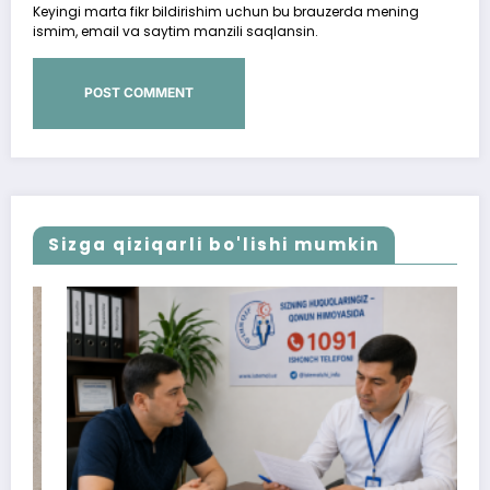
Keyingi marta fikr bildirishim uchun bu brauzerda mening
ismim, email va saytim manzili saqlansin.
Sizga qiziqarli bo'lishi mumkin