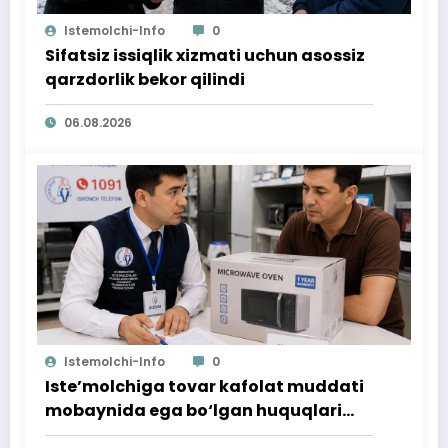
Istemolchi-Info
0
Sifatsiz issiqlik xizmati uchun asossiz
qarzdorlik bekor qilindi
06.08.2026
Istemolchi-Info
0
Iste’molchiga tovar kafolat muddati
mobaynida ega bo‘lgan huquqlari
ta’minlab berildi