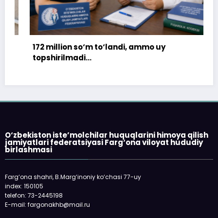
172 million so‘m to‘landi, ammo uy
topshirilmadi…
O‘zbekiston iste’molchilar huquqlarini himoya qilish
jamiyatlari federatsiyasi Farg‘ona viloyat hududiy
birlashmasi
Farg‘ona shahri, B.Marg‘inoniy ko‘chasi 77-uy
index: 150105
telefon: 73-2445198
E-mail: fargonakhb@mail.ru