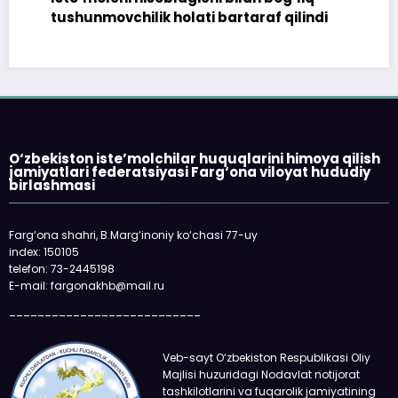
tushunmovchilik holati bartaraf qilindi
O‘zbekiston iste’molchilar huquqlarini himoya qilish
jamiyatlari federatsiyasi Farg‘ona viloyat hududiy
birlashmasi
Farg‘ona shahri, B.Marg‘inoniy ko‘chasi 77-uy
index: 150105
telefon: 73-2445198
E-mail: fargonakhb@mail.ru
___________________________
Veb-sayt O‘zbekiston Respublikasi Oliy
Majlisi huzuridagi Nodavlat notijorat
tashkilotlarini va fuqarolik jamiyatining