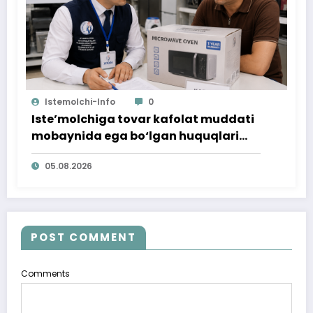
Istemolchi-Info
0
Iste’molchiga tovar kafolat muddati
mobaynida ega bo‘lgan huquqlari
ta’minlab berildi
05.08.2026
POST COMMENT
Comments