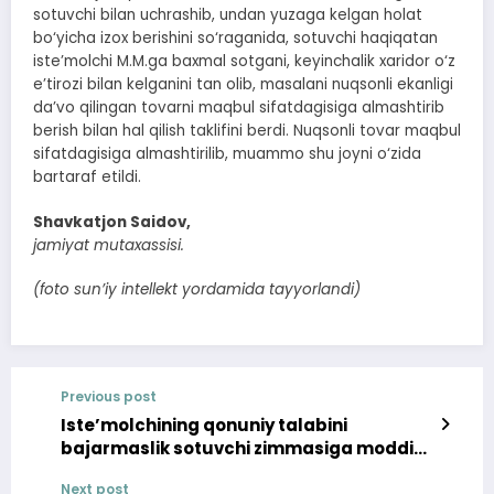
sotuvchi bilan uchrashib, undan yuzaga kelgan holat
bo‘yicha izox berishini so‘raganida, sotuvchi haqiqatan
iste’molchi M.M.ga baxmal sotgani, keyinchalik xaridor o‘z
e’tirozi bilan kelganini tan olib, masalani nuqsonli ekanligi
da’vo qilingan tovarni maqbul sifatdagisiga almashtirib
berish bilan hal qilish taklifini berdi. Nuqsonli tovar maqbul
sifatdagisiga almashtirilib, muammo shu joyni o‘zida
bartaraf etildi.
Shavkatjon Saidov,
jamiyat mutaxassisi.
(foto sun’iy intellekt yordamida tayyorlandi)
Previous post
Iste’molchining qonuniy talabini
bajarmaslik sotuvchi zimmasiga moddiy
va ma’naviy zararlarni qoplab berish
Next post