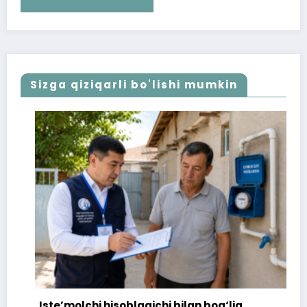
Sizga qiziqarli bo'lishi mumkin
Iste’molchi hisoblagichi bilan bog‘liq