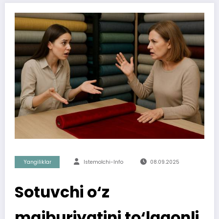
Yangiliklar
Istemolchi-Info
08.09.2025
Sotuvchi o‘z
majburiyatini to‘laqonli