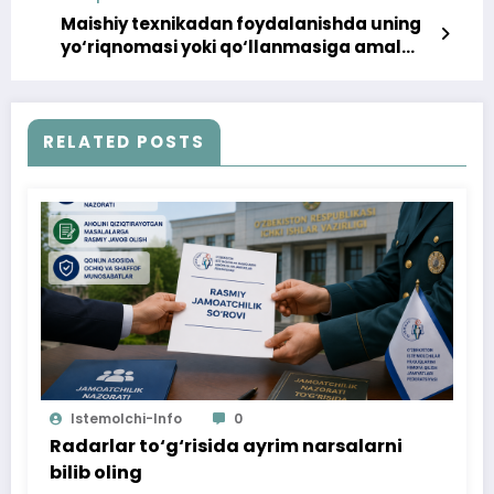
majburiyatini ham yuklanishiga olib
kelishi mumkin
Maishiy texnikadan foydalanishda uning
yo‘riqnomasi yoki qo‘llanmasiga amal
qilishni unutmang
RELATED POSTS
Istemolchi-Info
0
Radarlar to‘g‘risida ayrim narsalarni
bilib oling