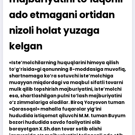
ado etmagani ortidan
nizoli holat yuzaga
kelgan
«Iste’molchilarning huquqlarini himoya qilish
to‘g‘risida»gi qonunning 8-moddasiga muvofiq,
shartnomaga ko‘ra sotuvchi iste’molchiga
muayyan miqdordagi va maqbul sifatli tovarni
mulk qilib topshirish majburiyatini, iste’molchi
esa, shartlashilgan pulni to‘lash majburiyatini
o‘z zimmalariga oladilar. Biroq Yozyovon tuman
«Qorasoqol» mahalla fuqarolar yig‘ini
hududida istiqomat qiluvchi M.M. tuman Buyum
bozori hududida savdo faoliyatini olib
borayotgan X.Sh.dan tovar sotib olishi