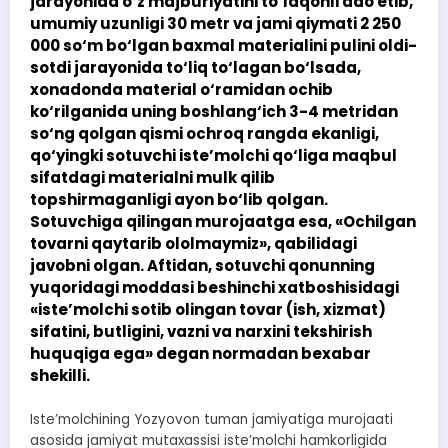
jarayonida o‘z majburiyatini to‘laqonli ado etib,
umumiy uzunligi 30 metr va jami qiymati 2 250
000 so‘m bo‘lgan baxmal materialini pulini oldi-
sotdi jarayonida to‘liq to‘lagan bo‘lsada,
xonadonda material o‘ramidan ochib
ko‘rilganida uning boshlang‘ich 3-4 metridan
so‘ng qolgan qismi ochroq rangda ekanligi,
qo‘yingki sotuvchi iste’molchi qo‘liga maqbul
sifatdagi materialni mulk qilib
topshirmaganligi ayon bo‘lib qolgan.
Sotuvchiga qilingan murojaatga esa, «Ochilgan
tovarni qaytarib ololmaymiz», qabilidagi
javobni olgan. Aftidan, sotuvchi qonunning
yuqoridagi moddasi beshinchi xatboshisidagi
«iste’molchi sotib olingan tovar (ish, xizmat)
sifatini, butligini, vazni va narxini tekshirish
huquqiga ega» degan normadan bexabar
shekilli.
Iste’molchining Yozyovon tuman jamiyatiga murojaati
asosida jamiyat mutaxassisi iste’molchi hamkorligida