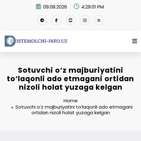
Skip
09.08.2026
4:29:02 PM
to
content
Sotuvchi o‘z majburiyatini
to‘laqonli ado etmagani ortidan
nizoli holat yuzaga kelgan
Home
Sotuvchi o‘z majburiyatini to‘laqonli ado etmagani
ortidan nizoli holat yuzaga kelgan