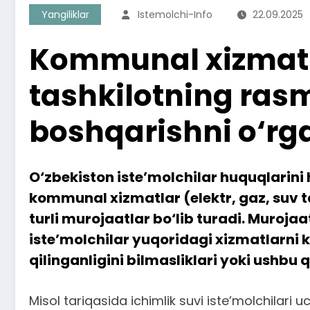
Yangiliklar
Istemolchi-Info
22.09.2025
Kommunal xizmatlar
tashkilotning rasm
boshqarishni o‘rg
O‘zbekiston iste’molchilar huquqlarini 
kommunal xizmatlar (elektr, gaz, suv t
turli murojaatlar bo‘lib turadi. Muroja
iste’molchilar yuqoridagi xizmatlarni k
qilinganligini bilmasliklari yoki ushbu q
Misol tariqasida ichimlik suvi iste’molchilari 