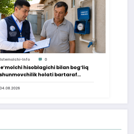
Istemolchi-Info
0
te’molchi hisoblagichi bilan bog‘liq
shunmovchilik holati bartaraf
lindi
04.08.2026