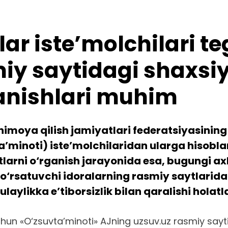
 iste’molchilari teg
iy saytidagi shaxsiy
anishlari muhim
himoya qilish jamiyatlari federatsiyasining
a’minoti) iste’molchilaridan ularga hisobl
atlarni o‘rganish jarayonida esa, bugungi a
o‘rsatuvchi idoralarning rasmiy saytlarida 
ulaylikka e’tiborsizlik bilan qaralishi holat
uchun «O‘zsuvta’minoti» AJning uzsuv.uz rasmiy sayti