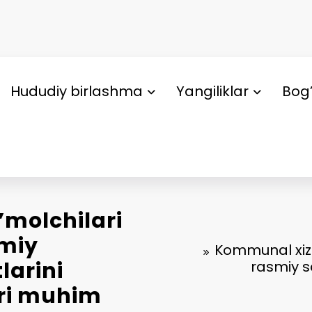
Hududiy birlashma
Yangiliklar
Bog’
’molchilari
smiy
Kommunal xizma
larini
rasmiy s
ari muhim