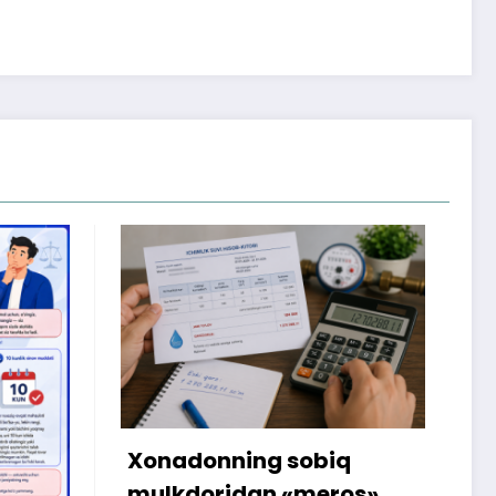
iq
Internetdagi xarid
ros»
amalga oshmagani