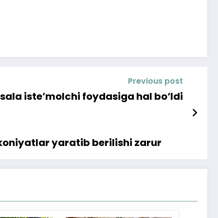
Previous post
sala iste’molchi foydasiga hal bo‘ldi
koniyatlar yaratib berilishi zarur