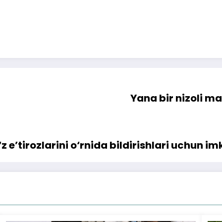
Yana bir nizoli ma
 e’tirozlarini o‘rnida bildirishlari uchun im