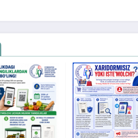
Xonadonning sob
mulkdoridan «me