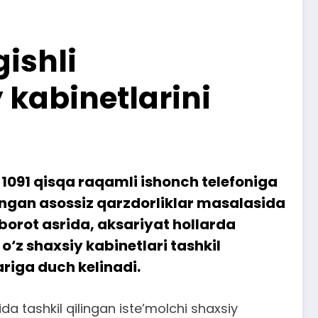
ishli
 kabinetlarini
 1091 qisqa raqamli ishonch telefoniga
angan asossiz qarzdorliklar masalasida
xborot asrida, aksariyat hollarda
o‘z shaxsiy kabinetlari tashkil
lariga duch kelinadi.
da tashkil qilingan iste’molchi shaxsiy