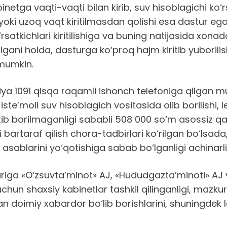
inetga vaqti-vaqti bilan kirib, suv hisoblagichi ko‘rs
gi yoki uzoq vaqt kiritilmasdan qolishi esa dastur eg
rsatkichlari kiritilishiga va buning natijasida xona
lgani holda, dasturga ko‘proq hajm kiritib yuboril
 mumkin.
siya 1091 qisqa raqamli ishonch telefoniga qilgan 
iste’moli suv hisoblagich vositasida olib borilishi,
ritib borilmaganligi sababli 508 000 so‘m asossiz qa
 bartaraf qilish chora-tadbirlari ko‘rilgan bo‘lsada,
sablarini yo‘qotishiga sabab bo‘lganligi achinarlid
riga «O‘zsuvta’minot» AJ, «Hududgazta’minoti» AJ 
chun shaxsiy kabinetlar tashkil qilinganligi, mazkur
doimiy xabardor bo‘lib borishlarini, shuningdek lozi