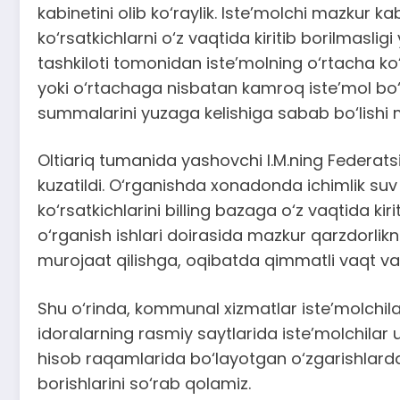
kabinetini olib ko‘raylik. Iste’molchi mazkur kab
ko‘rsatkichlarni o‘z vaqtida kiritib borilmasli
tashkiloti tomonidan iste’molning o‘rtacha ko‘
yoki o‘rtachaga nisbatan kamroq iste’mol bo‘
summalarini yuzaga kelishiga sabab bo‘lishi
Oltiariq tumanida yashovchi I.M.ning Federat
kuzatildi. O‘rganishda xonadonda ichimlik suv 
ko‘rsatkichlarini billing bazaga o‘z vaqtida ki
o‘rganish ishlari doirasida mazkur qarzdorlikni
murojaat qilishga, oqibatda qimmatli vaqt va a
Shu o‘rinda, kommunal xizmatlar iste’molchila
idoralarning rasmiy saytlarida iste’molchilar u
hisob raqamlarida bo‘layotgan o‘zgarishlardan 
borishlarini so‘rab qolamiz.