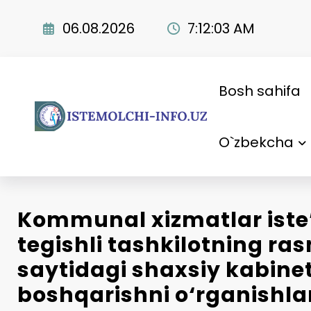
Skip
to
06.08.2026
7:12:04 AM
content
Bosh sahifa
O`zbekcha
Kommunal xizmatlar iste
tegishli tashkilotning ra
saytidagi shaxsiy kabinet
boshqarishni o‘rganishl