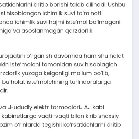
atkichlarini kiritib borishi talab qilinadi. Ushbu
asi hisoblangan ichimlik suvi ta’minoti
donda ichimlik suvi hajmi iste’mol bo‘lmagani
ishiga va asoslanmagan qarzdorlik
murojaatini o‘rganish davomida ham shu holat
 lekin iste’molchi tomonidan suv hisoblagich
rzdorlik yuzaga kelganligi ma’lum bo‘lib,
 bu holat iste’molchining turli idoralarga
ir.
va «Hududiy elektr tarmoqlari» AJ kabi
 kabinetlarga vaqti-vaqti bilan kirib shaxsiy
m o‘rinlarda tegishli ko‘rsatkichlarni kiritib