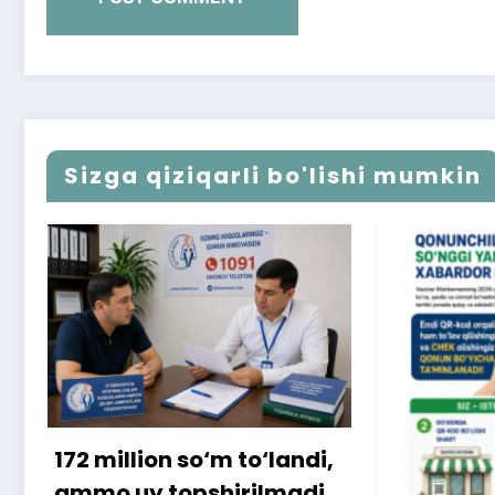
Sizga qiziqarli bo'lishi mumkin
,
…