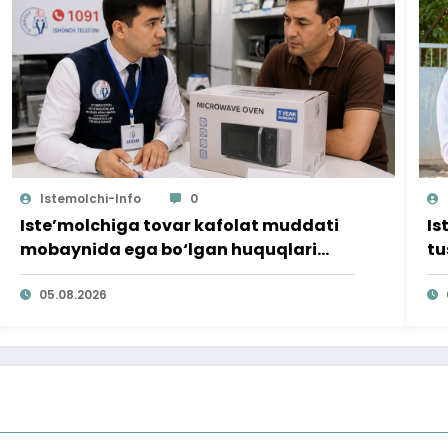
Istemolchi-Info
0
Iste’molchiga tovar kafolat muddati
Is
mobaynida ega bo‘lgan huquqlari
tu
ta’minlab berildi
qi
05.08.2026