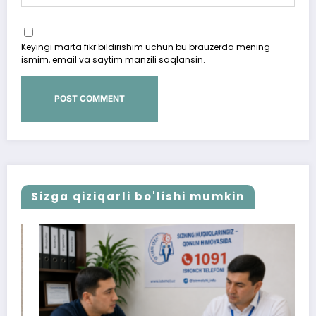
Keyingi marta fikr bildirishim uchun bu brauzerda mening
ismim, email va saytim manzili saqlansin.
Sizga qiziqarli bo'lishi mumkin