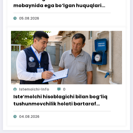
mobaynida ega bo‘lgan huquqlari
ta’minlab berildi
05.08.2026
Istemolchi-Info
0
Iste’molchi hisoblagichi bilan bog‘liq
tushunmovchilik holati bartaraf
qilindi
04.08.2026