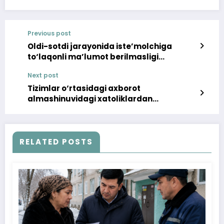
Previous post
Oldi-sotdi jarayonida iste’molchiga
to‘laqonli ma’lumot berilmasligi
kelgusida turli kelishmovchiliklarga
Next post
sabab bo‘lishi mumkin
Tizimlar o‘rtasidagi axborot
almashinuvidagi xatoliklardan
iste’molchilar jabr chekmasligi kerak
RELATED POSTS