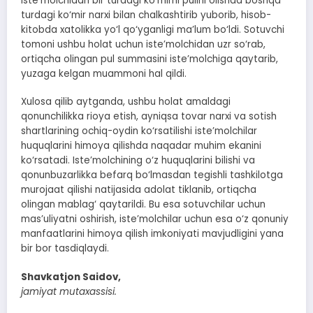
iste’molchidan bir turdagi ko‘mirni pulini olishda boshqa
turdagi ko‘mir narxi bilan chalkashtirib yuborib, hisob-
kitobda xatolikka yo‘l qo‘yganligi ma’lum bo‘ldi. Sotuvchi
tomoni ushbu holat uchun iste’molchidan uzr so‘rab,
ortiqcha olingan pul summasini iste’molchiga qaytarib,
yuzaga kelgan muammoni hal qildi.
Xulosa qilib aytganda, ushbu holat amaldagi
qonunchilikka rioya etish, ayniqsa tovar narxi va sotish
shartlarining ochiq-oydin ko‘rsatilishi iste’molchilar
huquqlarini himoya qilishda naqadar muhim ekanini
ko‘rsatadi. Iste’molchining o‘z huquqlarini bilishi va
qonunbuzarlikka befarq bo‘lmasdan tegishli tashkilotga
murojaat qilishi natijasida adolat tiklanib, ortiqcha
olingan mablag‘ qaytarildi. Bu esa sotuvchilar uchun
mas’uliyatni oshirish, iste’molchilar uchun esa o‘z qonuniy
manfaatlarini himoya qilish imkoniyati mavjudligini yana
bir bor tasdiqlaydi.
Shavkatjon Saidov,
jamiyat mutaxassisi.