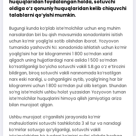
huquqlaridan foydalangan holda, sotuvchi
oldiga o‘z qonuniy huquqlaridan kelib chiquvchi
talablarni qo‘yishi mumkin.
Bugungi kunda ko‘plab iste’molchilar uchun eng muhim
narsalardan biri bu qish mavsumida xonadonlarini isitish
uchun ko‘mir yoqilg‘isi sotib olishdan iborat. Yozyovon
tumanida yashovchi N.I. xonadonida ishlatish uchun ko‘mir
yoqilg‘isini har bir kilogrammini 1 800 so‘mdan xarid
qilgach uning hujjatlardagi narxi aslida 1 500 so‘mdan
ko‘rsatilganligi bo‘yicha sotuvchi vakili S.B.ga o‘z e’tirozini
bildirgan, biroq sotuvchi vakili narxnomada ko‘rsatilgan
narx eski narxligi, u oshganligini aytib, yoqilg‘ining har bir
kilogrammi uchun 1 800 so‘mdan pul olib ketgan. Shundan
so‘ng iste’molchi ushbu holat yuzasidan Yozyovon tuman
iste’molchilar huquqlarini himoya qilish jamiyatiga ariza
bilan murojaat qilgan.
Ushbu murojaat o‘rganilishi jarayonida ko‘mir
mahsulotlarini sotuvchi tashkilotda 3 xil tur va narxdagi
ko‘mirlar sotuvga qo‘yilganligi, sotuvchi vakili