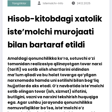
Yangiliklar
Istemolchi-Info
24.12.2025
Hisob-kitobdagi xatolik
iste’molchi murojaati
bilan bartaraf etildi
Amaldagi qonunchilikka ko‘ra, sotuvchi o‘zi
tomonidan realizasiya qilinayotgan tovar narxi
(tarifi) va sotib olish shartlarini oldindan
ma’lum qiladi va bu holat tovarga qo‘yilgan
narxnomada hamda uni sotilishi bilan bog‘liq
hujjatlarda aks etadi. O‘z navbatida iste’molchi
sotib olingan tovar (ish, xizmat) sifatini,
butligini, vazni va narxini tekshirish huquqiga
ega. Agar ushbu jarayonda qonunchilikka
nomuvofiqliklar bo‘lsa, iste’molchi o‘z