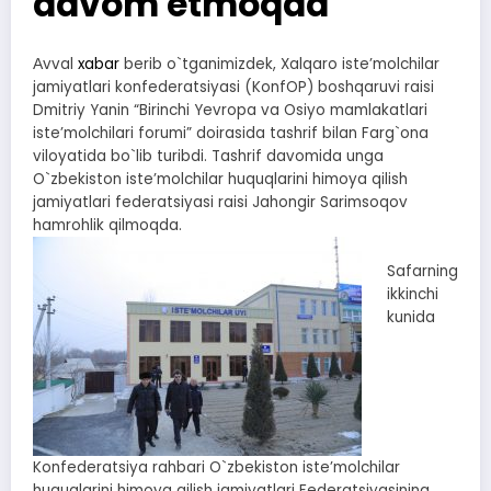
davom etmoqda
Аvval
xabar
berib o`tganimizdek, Xalqaro isteʼmolchilar
jamiyatlari konfederatsiyasi (KonfOP) boshqaruvi raisi
Dmitriy Yanin “Birinchi Yevropa va Osiyo mamlakatlari
isteʼmolchilari forumi” doirasida tashrif bilan Farg`ona
viloyatida bo`lib turibdi. Tashrif davomida unga
O`zbekiston isteʼmolchilar huquqlarini himoya qilish
jamiyatlari federatsiyasi raisi Jahongir Sarimsoqov
hamrohlik qilmoqda.
Safarning
ikkinchi
kunida
Konfederatsiya rahbari O`zbekiston isteʼmolchilar
huquqlarini himoya qilish jamiyatlari Federatsiyasining