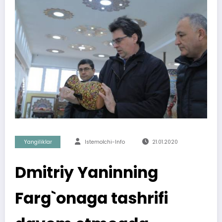
Yangiliklar
Istemolchi-Info
21.01.2020
Dmitriy Yaninning
Farg`onaga tashrifi