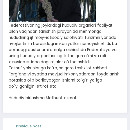
Federatsiyaning joylardagi hududiy organlari faoliyati
bilan yaqindan tanishish jarayonida mehmonga
hududning ijtimoiy-iqtisodiy salohiyati, turizmni yanada
rivojlantirish borasidagi imkoniyatlar namoyish etildi, bu
boradagi dasturlarni amalga oshirishda Federatsiya va
uning hududiy organlarining tutadigan o`rni va roli
xususida istiqboldagi rejalar o`rtoqlashildi.
Tashrif yakunlariga ko`ra, xalqaro tashkilot rahbari
Farg`ona viloyatida mavjud imkoniyatlardan foydalanish
borasida olib borilayotgan ishlarni to`g`ri yo`lga
qo`yilganligini eʼtirof etdi.
Hududiy birlashma Matbuot xizmati
Previous post