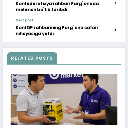
Konfederatsiya rahbari Farg`onada
mehmon bo`lib turibdi
Next post
KonfOP rahbarining Farg`ona safari
nihoyasiga yetdi
RELATED POSTS