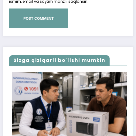
ismim, email va saytim manzili saqlansin.
Sizga qiziqarli bo'lishi mumkin