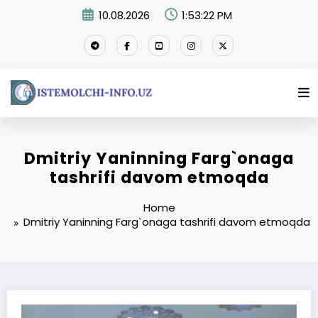
Skip
10.08.2026
1:53:23 PM
to
content
Dmitriy Yaninning Farg`onaga
tashrifi davom etmoqda
Home
Dmitriy Yaninning Farg`onaga tashrifi davom etmoqda