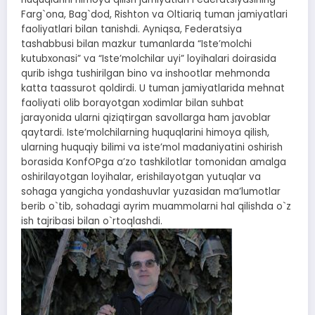
Farg`ona, Bag`dod, Rishton va Oltiariq tuman jamiyatlari
faoliyatlari bilan tanishdi. Аyniqsa, Federatsiya
tashabbusi bilan mazkur tumanlarda “Isteʼmolchi
kutubxonasi” va “Isteʼmolchilar uyi” loyihalari doirasida
qurib ishga tushirilgan bino va inshootlar mehmonda
katta taassurot qoldirdi. U tuman jamiyatlarida mehnat
faoliyati olib borayotgan xodimlar bilan suhbat
jarayonida ularni qiziqtirgan savollarga ham javoblar
qaytardi. Isteʼmolchilarning huquqlarini himoya qilish,
ularning huquqiy bilimi va isteʼmol madaniyatini oshirish
borasida KonfOPga aʼzo tashkilotlar tomonidan amalga
oshirilayotgan loyihalar, erishilayotgan yutuqlar va
sohaga yangicha yondashuvlar yuzasidan maʼlumotlar
berib o`tib, sohadagi ayrim muammolarni hal qilishda o`z
ish tajribasi bilan o`rtoqlashdi.