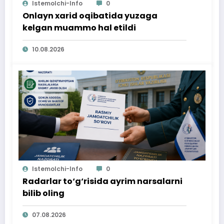
Istemolchi-Info
0
Onlayn xarid oqibatida yuzaga
kelgan muammo hal etildi
10.08.2026
Istemolchi-Info
0
Radarlar to‘g‘risida ayrim narsalarni
bilib oling
07.08.2026