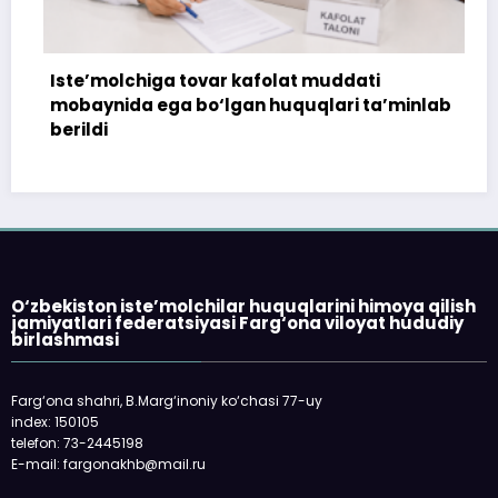
Iste’molchiga tovar kafolat muddati
mobaynida ega bo‘lgan huquqlari ta’minlab
berildi
O‘zbekiston iste’molchilar huquqlarini himoya qilish
jamiyatlari federatsiyasi Farg‘ona viloyat hududiy
birlashmasi
Farg‘ona shahri, B.Marg‘inoniy ko‘chasi 77-uy
index: 150105
telefon: 73-2445198
E-mail: fargonakhb@mail.ru
___________________________