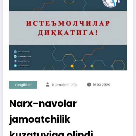
Yangiliklar
Istemolchi-Info
16.03.2020
Narx-navolar
jamoatchilik
kuzatuviga olindi