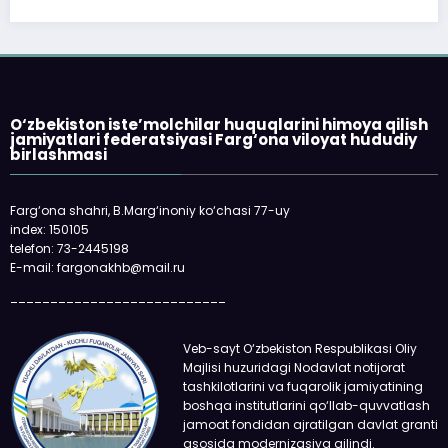
O‘zbekiston iste’molchilar huquqlarini himoya qilish
jamiyatlari federatsiyasi Farg‘ona viloyat hududiy
birlashmasi
Farg‘ona shahri, B.Marg‘inoniy ko‘chasi 77-uy
index: 150105
telefon: 73-2445198
E-mail: fargonakhb@mail.ru
___________________________
Veb-sayt O‘zbekiston Respublikasi Oliy
Majlisi huzuridagi Nodavlat notijorat
tashkilotlarini va fuqarolik jamiyatining
boshqa institutlarini qo‘llab-quvvatlash
jamoat fondidan ajratilgan davlat granti
asosida modernizasiya qilindi.