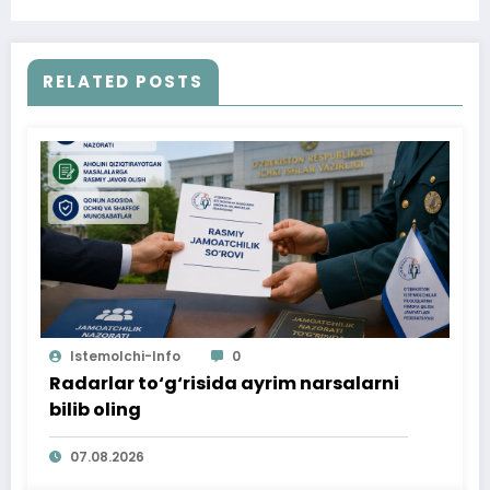
qilind
RELATED POSTS
Istemolchi-Info
0
Radarlar to‘g‘risida ayrim narsalarni
bilib oling
07.08.2026