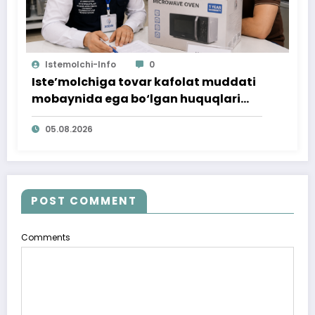
Istemolchi-Info
0
Iste’molchiga tovar kafolat muddati
mobaynida ega bo‘lgan huquqlari
ta’minlab berildi
05.08.2026
POST COMMENT
Comments