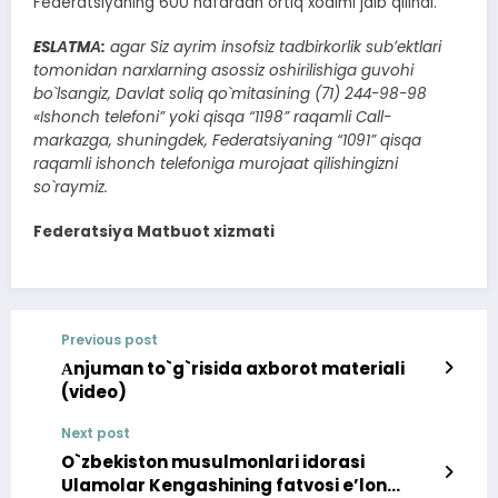
Federatsiyaning 600 nafardan ortiq xodimi jalb qilindi.
ESLАTMА:
agar Siz ayrim insofsiz tadbirkorlik subʼektlari
tomonidan narxlarning asossiz oshirilishiga guvohi
bo`lsangiz, Davlat soliq qo`mitasining (71) 244-98-98
«Ishonch telefoni” yoki qisqa “1198” raqamli Call-
markazga, shuningdek, Federatsiyaning “1091” qisqa
raqamli ishonch telefoniga murojaat qilishingizni
so`raymiz.
Federatsiya Matbuot xizmati
Previous post
Аnjuman to`g`risida axborot materiali
(video)
Next post
O`zbekiston musulmonlari idorasi
Ulamolar Kengashining fatvosi eʼlon