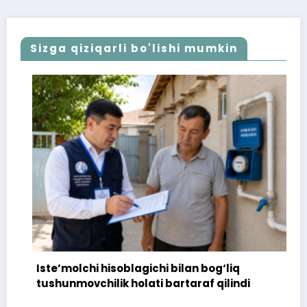
Sizga qiziqarli bo'lishi mumkin
Iste’molchi hisoblagichi bilan bog‘liq
tushunmovchilik holati bartaraf qilindi