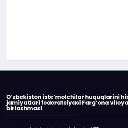
O‘zbekiston iste’molchilar huquqlarini h
jamiyatlari federatsiyasi Farg‘ona viloy
birlashmasi