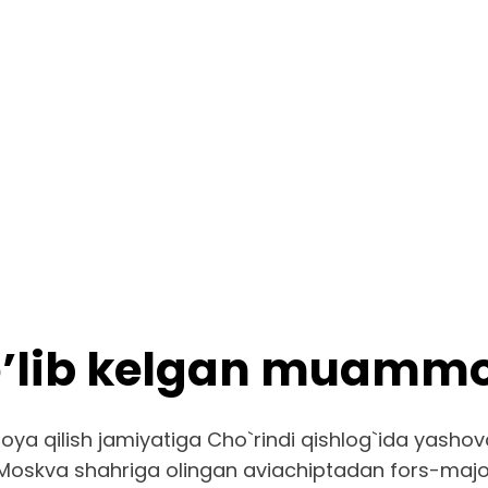
ʼlib kelgan muammo 
ya qilish jamiyatiga Cho`rindi qishlog`ida yashovch
 Moskva shahriga olingan aviachiptadan fors-major