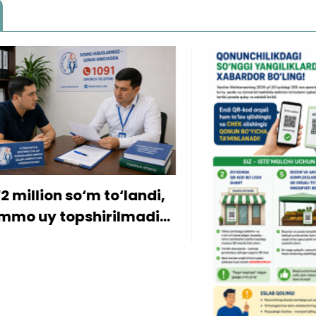
ion so‘m to‘landi,
y topshirilmadi…