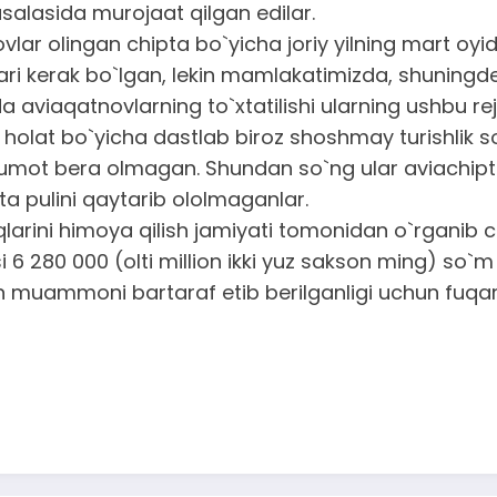
asalasida murojaat qilgan edilar.
vlar olingan chipta bo`yicha joriy yilning mart oy
lari kerak bo`lgan, lekin mamlakatimizda, shuning
sida aviaqatnovlarning to`xtatilishi ularning ushbu
 holat bo`yicha dastlab biroz shoshmay turishlik s
lumot bera olmagan. Shundan so`ng ular aviachipta 
ta pulini qaytarib ololmaganlar.
rini himoya qilish jamiyati tomonidan o`rganib chi
80 000 (olti million ikki yuz sakson ming) so`m pu
 muammoni bartaraf etib berilganligi uchun fuqaro