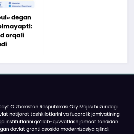
egan
apti:
li
ayt O‘zbekiston Respublikasi Oliy Majlisi huzuridagi
lat notijorat tashkilotlarini va fuqarolik jamiyatining
a institutlarini qo‘llab-quvvatlash jamoat fondidan
ilgan davlat granti asosida modernizasiya qilindi.