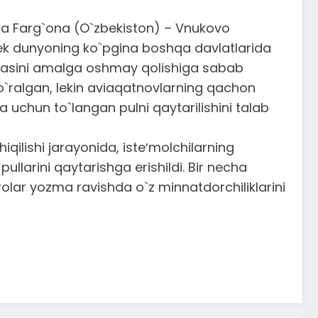
ida Farg`ona (O`zbekiston) – Vnukovo
dek dunyoning ko`pgina boshqa davlatlarida
 rejasini amalga oshmay qolishiga sabab
o`ralgan, lekin aviaqatnovlarning qachon
uchun to`langan pulni qaytarilishini talab
qilishi jarayonida, isteʼmolchilarning
llarini qaytarishga erishildi. Bir necha
lar yozma ravishda o`z minnatdorchiliklarini