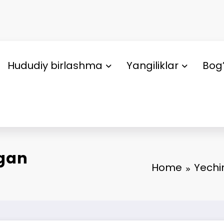
Hududiy birlashma
Yangiliklar
Bog’
lgan
Home
Yechi