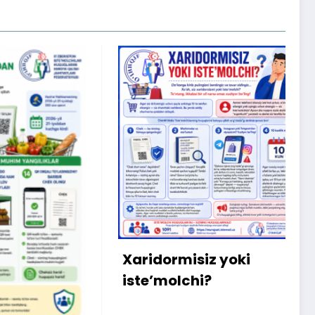
X
m
b
q
Xaridormisiz yoki
k
iste’molchi?