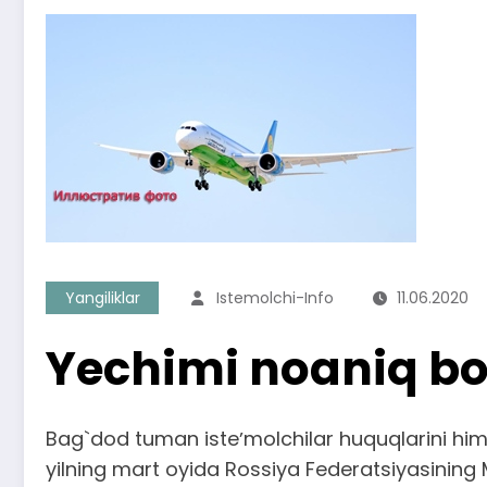
Yangiliklar
Istemolchi-Info
11.06.2020
Yechimi noaniq bo
Bag`dod tuman isteʼmolchilar huquqlarini himo
yilning mart oyida Rossiya Federatsiyasining