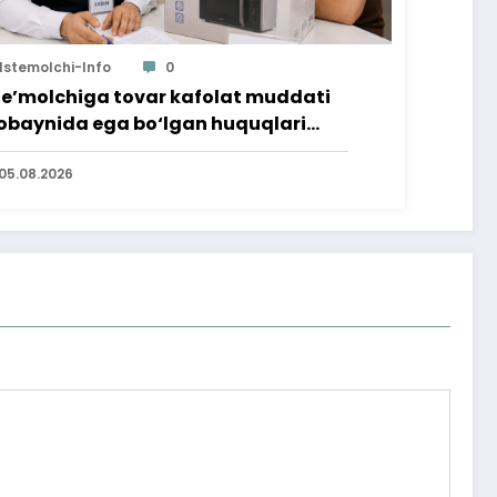
Istemolchi-Info
0
te’molchiga tovar kafolat muddati
baynida ega bo‘lgan huquqlari
’minlab berildi
05.08.2026