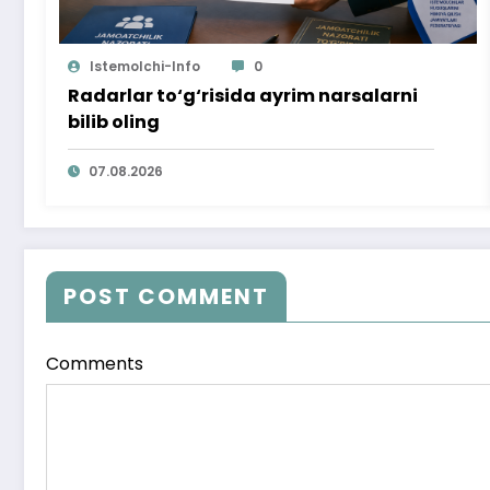
Istemolchi-Info
0
Radarlar to‘g‘risida ayrim narsalarni
bilib oling
07.08.2026
POST COMMENT
Comments