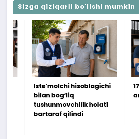
Sizga qiziqarli bo'lishi mumkin
Iste’molchi hisoblagichi
172 mill
bilan bog‘liq
ammo u
tushunmovchilik holati
bartaraf qilindi