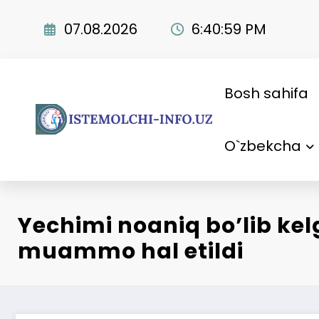
Skip
to
07.08.2026
6:41:00 PM
content
Bosh sahifa
O`zbekcha
Yechimi noaniq boʼlib ke
muammo hal etildi