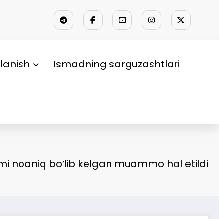
lanish
Ismadning sarguzashtlari
mi noaniq boʼlib kelgan muammo hal etildi