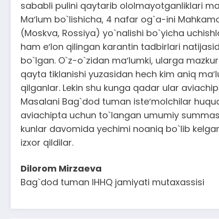
sababli pulini qaytarib ololmayotganliklari m
Maʼlum bo`lishicha, 4 nafar og`a-ini Mahkamo
(Moskva, Rossiya) yo`nalishi bo`yicha uchish
ham eʼlon qilingan karantin tadbirlari natija
bo`lgan. O`z-o`zidan maʼlumki, ularga mazkur
qayta tiklanishi yuzasidan hech kim aniq maʼ
qilganlar. Lekin shu kunga qadar ular aviachip
Masalani Bag`dod tuman isteʼmolchilar huquqla
aviachipta uchun to`langan umumiy summasi 6 2
kunlar davomida yechimi noaniq bo`lib kelgan
izxor qildilar.
Dilorom Mirzaeva
Bag`dod tuman IHHQ jamiyati mutaxassisi