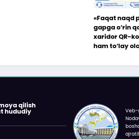
«Faqat naqd pul» d
gapga o‘rin qolmay
xaridor QR-kod orqa
ham to‘lay oladi
imoya qilish
Veb-s
at hududiy
Nodav
boshq
ajrat