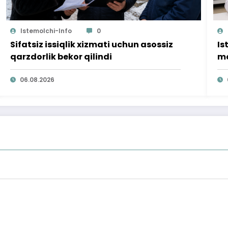
Istemolchi-Info
0
Sifatsiz issiqlik xizmati uchun asossiz
Is
qarzdorlik bekor qilindi
mo
ta
06.08.2026