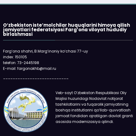
O‘zbekiston iste’molchilar huquqlarini himoya qilish
jamiyatlari federatsiyasi Farg‘ona viloyat hududiy
birlashmasi
Farg‘ona shahri, B.Marg‘inoniy ko‘chasi 77-uy
index: 150105
telefon: 73-2445198
E-mail: fargonakhb@mail.ru
___________________________
Veb-sayt O‘zbekiston Respublikasi Oliy
Majlisi huzuridagi Nodavlat notijorat
tashkilotlarini va fuqarolik jamiyatining
boshqa institutlarini qo‘llab-quvvatlash
jamoat fondidan ajratilgan davlat granti
asosida modernizasiya qilindi.