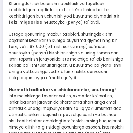
Shuningdek, ish bajarishni boshlash va tugallash
kechiktirilgan taqdirda, ijrochi isteʼmolchiga har bir
kechiktirilgan kun uchun ish yoki buyurtma qiymatini
bir
foizi miqdorida
neustoyka (penya) to`laydi.
Ustaga qonunning mazkur talablari, shuningdek ishni
bajarishni kechiktirish kuniga buyurtma qiymatining bir
foizi, yaʼni 68 000 (oltmish sakkiz ming) so`mdan
neustoyka (penya) hisoblanishiga va uning tomonidan
ishni topshirish jarayonida isteʼmolchiga to`lab berilishiga
sabab bo`lishi tushuntirilgach, u buyurtma bo`yicha ishni
oxiriga yetkazishga zudlik bilan kirishib, darvozani
belgilangan joyga o`rnatib qo`ydi.
Hurmatli tadbirkor va ishbilarmonlar, unutmang!
Isteʼmolchilarga tovarlar sotish, xizmatlar ko`rsatish,
ishlar bajarish jarayonida shartnoma shartlariga amal
qilmaslik, undagi majburiyatlarni to`liq yoki umuman ado
etmaslik, ishlarni bajarishni paysalga solish va boshqa
shu kabi holatlar amaldagi isteʼmolchilarning huquqlarini
himoya qilish to`g`risidagi qonunlarga asosan, isteʼmolchi