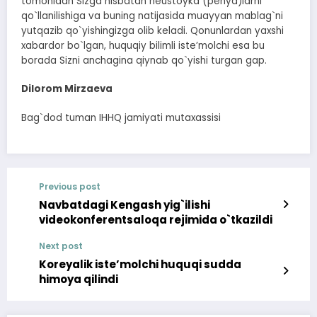
tomonidan Sizga nisbatan neustoyka (penya)larni
qo`llanilishiga va buning natijasida muayyan mablag`ni
yutqazib qo`yishingizga olib keladi. Qonunlardan yaxshi
xabardor bo`lgan, huquqiy bilimli isteʼmolchi esa bu
borada Sizni anchagina qiynab qo`yishi turgan gap.
Dilorom Mirzaeva
Bag`dod tuman IHHQ jamiyati mutaxassisi
Previous post
Navbatdagi Kengash yig`ilishi
videokonferentsaloqa rejimida o`tkazildi
Next post
Koreyalik isteʼmolchi huquqi sudda
himoya qilindi