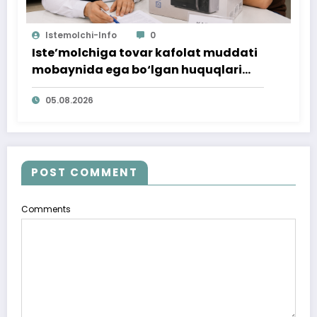
Istemolchi-Info
0
Iste’molchiga tovar kafolat muddati
mobaynida ega bo‘lgan huquqlari
ta’minlab berildi
05.08.2026
POST COMMENT
Comments