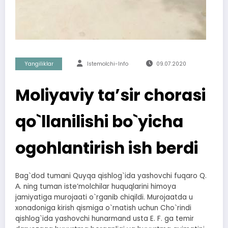
Yangiliklar
Istemolchi-Info
09.07.2020
Moliyaviy taʼsir chorasi
qo`llanilishi bo`yicha
ogohlantirish ish berdi
Bag`dod tumani Quyqa qishlog`ida yashovchi fuqaro Q.
А. ning tuman isteʼmolchilar huquqlarini himoya
jamiyatiga murojaati o`rganib chiqildi. Murojaatda u
xonadoniga kirish qismiga o`rnatish uchun Cho`rindi
qishlog`ida yashovchi hunarmand usta E. F. ga temir