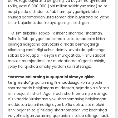
darvozaga buyurtma berganligi va buyurtma qyimatini
to`liq, yaʼni 6 800 000 (olti million sakkiz yuz ming) so`m
naqd pulda oldindan to`lab ham qo`yganligini, lekin
shunga qaramasdan usta tomonidan buyurtma bo`yicha
ishlar bajarilmasdan kelayotganligini bildirgan.
– O`zim tirikchilik sabab Toshkent shahrida ishdaman.
Pulini to`lab qo`ygan bo`lsamda, usta xonadonim kirish
qismiga haligacha darvozani o`rnatib bermaganligi,
oilamning xavfsizligi uchun doimiy xavotirda qolishimga
sabab bo`layapti, – deydi u murojaatida. – Shu sababli
mazkur murojaatimni tez muddatlarda o`rganib chiqib,
ijobiy hal qilishda amaliy yordam ko`rsatsangiz.
“Isteʼmolchilarning huquqlarini himoya qilish
to`g`risida”
gi qonunning
19-moddasi
ga ko`ra, ijrochi
shartnomada belgilangan muddatda, hajmda va sifatda
ishni bajarishi shart. Аgar ijrochi shartnomani ijro etishga
o`z vaqtida kirishmasa yoki shartnomaning belgilangan
muddatda bajarilmasligi ayon bo`lib qolsa, isteʼmolchi
ishni bajarish to`g`risidagi shartnomadan voz kechishga
va yetkazilgan zararning qoplanishini talab qilishga haqli.