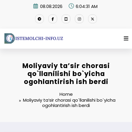
Skip
08.08.2026
6:04:32 AM
to
content
Moliyaviy taʼsir chorasi
qo`llanilishi bo`yicha
ogohlantirish ish berdi
Home
Moliyaviy taʼsir chorasi qo`llanilishi bo`yicha
ogohlantirish ish berdi