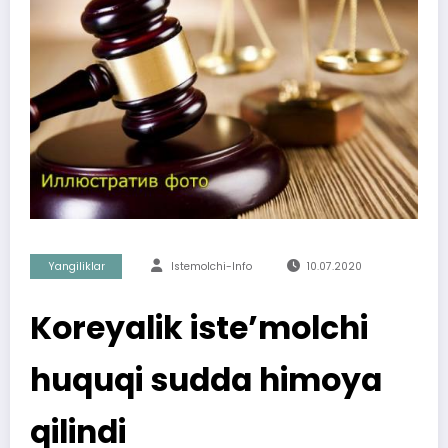
Yangiliklar
Istemolchi-Info
10.07.2020
Koreyalik isteʼmolchi
huquqi sudda himoya
qilindi