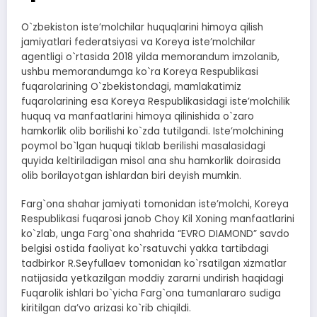
O`zbekiston isteʼmolchilar huquqlarini himoya qilish
jamiyatlari federatsiyasi va Koreya isteʼmolchilar
agentligi o`rtasida 2018 yilda memorandum imzolanib,
ushbu memorandumga ko`ra Koreya Respublikasi
fuqarolarining O`zbekistondagi, mamlakatimiz
fuqarolarining esa Koreya Respublikasidagi isteʼmolchilik
huquq va manfaatlarini himoya qilinishida o`zaro
hamkorlik olib borilishi ko`zda tutilgandi. Isteʼmolchining
poymol bo`lgan huquqi tiklab berilishi masalasidagi
quyida keltiriladigan misol ana shu hamkorlik doirasida
olib borilayotgan ishlardan biri deyish mumkin.
Farg`ona shahar jamiyati tomonidan isteʼmolchi, Koreya
Respublikasi fuqarosi janob Choy Kil Xoning manfaatlarini
ko`zlab, unga Farg`ona shahrida “EVRO DIAMOND” savdo
belgisi ostida faoliyat ko`rsatuvchi yakka tartibdagi
tadbirkor R.Seyfullaev tomonidan ko`rsatilgan xizmatlar
natijasida yetkazilgan moddiy zararni undirish haqidagi
Fuqarolik ishlari bo`yicha Farg`ona tumanlararo sudiga
kiritilgan daʼvo arizasi ko`rib chiqildi.