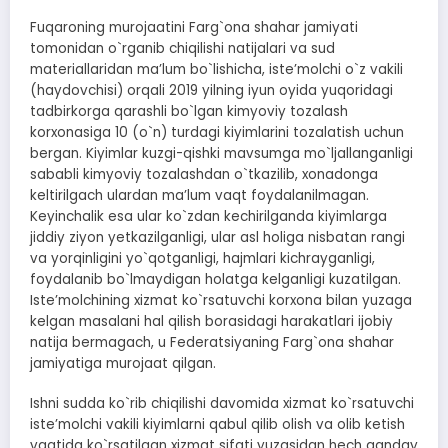
Fuqaroning murojaatini Farg`ona shahar jamiyati
tomonidan o`rganib chiqilishi natijalari va sud
materiallaridan maʼlum bo`lishicha, isteʼmolchi o`z vakili
(haydovchisi) orqali 2019 yilning iyun oyida yuqoridagi
tadbirkorga qarashli bo`lgan kimyoviy tozalash
korxonasiga 10 (o`n) turdagi kiyimlarini tozalatish uchun
bergan. Kiyimlar kuzgi-qishki mavsumga mo`ljallanganligi
sababli kimyoviy tozalashdan o`tkazilib, xonadonga
keltirilgach ulardan maʼlum vaqt foydalanilmagan.
Keyinchalik esa ular ko`zdan kechirilganda kiyimlarga
jiddiy ziyon yetkazilganligi, ular asl holiga nisbatan rangi
va yorqinligini yo`qotganligi, hajmlari kichrayganligi,
foydalanib bo`lmaydigan holatga kelganligi kuzatilgan.
Isteʼmolchining xizmat ko`rsatuvchi korxona bilan yuzaga
kelgan masalani hal qilish borasidagi harakatlari ijobiy
natija bermagach, u Federatsiyaning Farg`ona shahar
jamiyatiga murojaat qilgan.
Ishni sudda ko`rib chiqilishi davomida xizmat ko`rsatuvchi
isteʼmolchi vakili kiyimlarni qabul qilib olish va olib ketish
vaqtida ko`rsatilgan xizmat sifati yuzasidan hech qanday