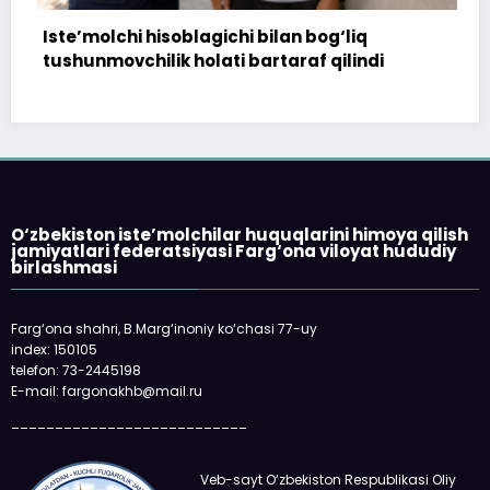
soblagichi bilan bog‘liq
172 million so‘m t
k holati bartaraf qilindi
topshirilmadi…
O‘zbekiston iste’molchilar huquqlarini himoya qilish
jamiyatlari federatsiyasi Farg‘ona viloyat hududiy
birlashmasi
Farg‘ona shahri, B.Marg‘inoniy ko‘chasi 77-uy
index: 150105
telefon: 73-2445198
E-mail: fargonakhb@mail.ru
___________________________
Veb-sayt O‘zbekiston Respublikasi Oliy