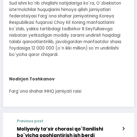
Sud ishni ko`rib chiqilishi natijalariga ko`ra, O`zbekiston
isteʼmolchilar huquqlarini himoya qilish jamiyatlari
federatsiyasi Farg`ona shahar jamiyatining Koreya
Respublikasi fuqarosi Choy Kil Xoning manfaatlarini
ko`zlab, yakka tartibdagi tadbirkor R.Seyfullaevga
nisbatan yetkazilgan moddiy zararni undirish haqidagi
talabi qanoatlantirilib, javobgardan manfaatdor shaxs
foydasiga 12 000 000 (o`n ikki million) so`m undirilishi
bo`yicha qaror chiqardi.
Nodirjon Toshkanov
Farg`ona shahar IHHQ jamiyati raisi
Previous post
Moliyaviy taʼsir chorasi qo`llanilishi
bo`yicha ogohlantirish ish berdi