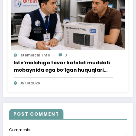
Istemolchi-Info
0
Iste’molchiga tovar kafolat muddati
mobaynida ega bo‘lgan huquqlari
ta’minlab berildi
05.08.2026
POST COMMENT
Comments