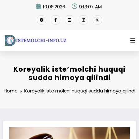
Skip
10.08.2026
9:13:08 AM
to
content
Koreyalik isteʼmolchi huquqi
sudda himoya qilindi
Home
Koreyalik isteʼmolchi huquqi sudda himoya qilindi