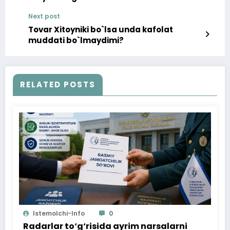
Next post
Tovar Xitoyniki bo`lsa unda kafolat
muddati bo`lmaydimi?
RELATED POSTS
Istemolchi-Info
0
Radarlar to‘g‘risida ayrim narsalarni