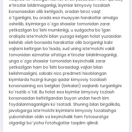
eʼtirozlar bildirmaganligi, kiyimlar kimyoviy tozalash
korxonasidan olib ketilgach, oradan biroz vaqt
o`tganligini, bu orada esa muayyan harakatlar amalga
oshirilib, kiyimlarga o`zga shaxslar tomonidan zarar
yetkazilgan bo`lishi mumkinligi, u sudgacha bo`lgan
oraliqda isteʼmolchi bilan yuzaga kelgan holat yuzasidan
kelishib olish borasida harakatlar olib borganligi kabi
vajlarni keltirgan bo`lsada, sud uning isteʼmolchi vakili
tomonidan xizmatlar sifatiga eʼtirozlar bildirilmaganligi,
unga o`zga shaxslar tomonidan keyinchalik zarar
yetkazilgan ham bo`lishi borasidagi vajlari bilan
kelishmasligini, sababi nizo predmeti hisoblangan
kiyimlarda hozirgi kunga qadar kimyoviy tozalash
korxonasining xos belgilari (birkalari) saqlanib turganligini
ko`rsatib o`tdi. Bu holat esa kiyimlar kimyoviy tozlash
korxonasidan keltirilgandan buyon undan hech kim
foydalanmaganligini ko`rsatadi. Shuning bilan birgalikda,
javobgarga isteʼmolchi kiyimlarni kimyoviy tozalashga
yuborishdan oldin va keyinchalik ham fotosuratga
olganligi bo`yicha fotohujjatlar taqdim qilindi.