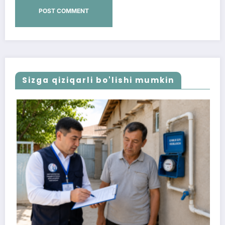
Sizga qiziqarli bo'lishi mumkin