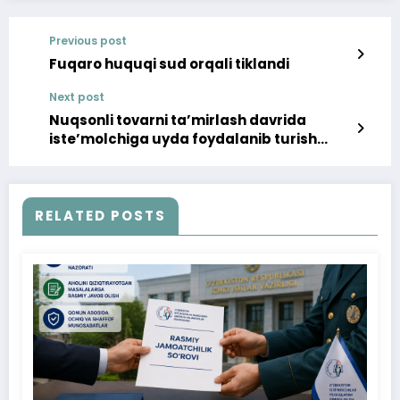
Previous post
Fuqaro huquqi sud orqali tiklandi
Next post
Nuqsonli tovarni taʼmirlash davrida
isteʼmolchiga uyda foydalanib turish
uchun berib turilmaydigan tovarlar
(video)
RELATED POSTS