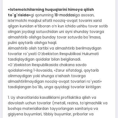
«Istemolchilarning huquqlarini himoya qilish
to`g`risida»
gi qonunning
18-moddasi
ga asosan,
iste’molchi maqbul sifatli nooziq-ovqat tovarini xarid
qilgan kunidan e’tiboran o‘n kun ichida ushbu tovar sotib
olingan joydagi sotuvchidan uni ayni shunday tovarga
almashtirib olishga bunday tovar sotuvda bo`lmasa,
pulini qaytarib olishga haqli.
Almashtirib olish tartibi va almashtirib berilmaydigan
tovarlar ro`yxati O‘zbekiston Respublikasi Hukumati
tasdiqlaydigan qoidalar bilan belgilanadi.
«O`zbekiston Respublikasida chakana savdo
qoidalari»ning 1-ilovasida, «Zarur sifatdagi, qaytarib
olinmaydigan yoki shunga o‘xshash tovarga
almashtirilmaydigan nooziq-ovqat tovarlari ro`yxati»
tasdiqlangan bo`lib, unga quyidagi tovarlar kiritilgan:
1. Uy sharoitlarida kasalliklarni profilaktika qilish va
davolash uchun tovarlar (metall, rezina, to‘qimachilik va
boshqa materiallardan tayyorlangan sanitariya va
gigiyena buyumlari, tibbiy buyumlar, priborlar va