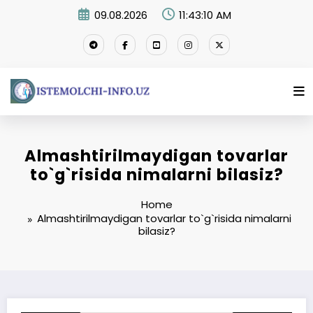
Skip
09.08.2026
11:43:11 AM
to
content
Almashtirilmaydigan tovarlar
to`g`risida nimalarni bilasiz?
Home
Almashtirilmaydigan tovarlar to`g`risida nimalarni
bilasiz?