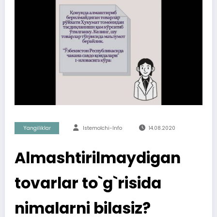
Yangiliklar
Istemolchi-Info
14.08.2020
Almashtirilmaydigan
tovarlar to`g`risida
nimalarni bilasiz?