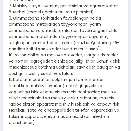
7. Maishiy kimyo tovarlari, pestitsidlar va agroximikatlar.
8. Mebel (mebel garniturlari va to‘plamlari).
9. Qimmatbaho toshlardan foydalangan holda
qimmatbaho metallardan tayyorlangan, yarim
qimmatbaho va sintetik toshlardan foydalangan holda
qimmatbaho metallardan tayyorlangan buyumlar,
silliqlangan qimmatbaho toshlar (mazkur Qoidaning 99-
bandida keltirilgan xolatlar bundan mustasno).
10. Avtomobillar va motovelotovarlar, ularga tirkamalar
va nomerli agregatlar; qishloq xo‘jaligi ishlari uchun kichik
mexanizatsiya ko‘chma vositalari; sayr qilish qayiqlari va
boshqa maishiy suzish vositalari.
11. Kafolat muddatlari belgilangan texnik jihatdan
murakkab maishiy tovarlar (metall qirquvchi va
yog‘ochga ishlov beruvchi maishiy dastgohlar; maishiy
elektr mashinalari va maishiy elektr priborlari; maishiy
radioelektron apparat; maishiy hisoblash va ko‘paytirish
texnikasi; foto va kinoapparatlar; telefon apparatlari va
faksimil apparati; elektr musiqa asboblari; elektron
o‘yinchoqlar).