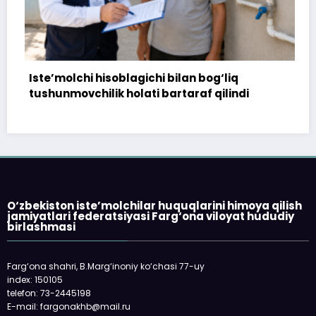
’molchi hisoblagichi bilan bog‘liq
172 mill
unmovchilik holati bartaraf qilindi
topshiri
O‘zbekiston iste’molchilar huquqlarini himoya qilish
jamiyatlari federatsiyasi Farg‘ona viloyat hududiy
birlashmasi
Farg‘ona shahri, B.Marg‘inoniy ko‘chasi 77-uy
index: 150105
telefon: 73-2445198
E-mail: fargonakhb@mail.ru