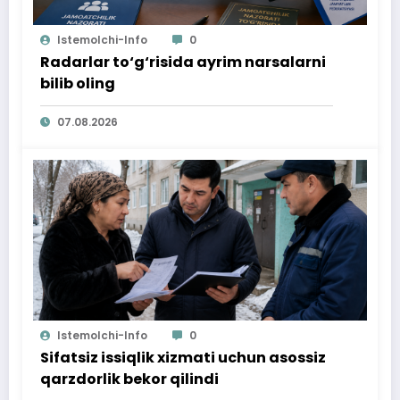
Istemolchi-Info
0
Radarlar to‘g‘risida ayrim narsalarni
bilib oling
07.08.2026
Istemolchi-Info
0
Sifatsiz issiqlik xizmati uchun asossiz
qarzdorlik bekor qilindi