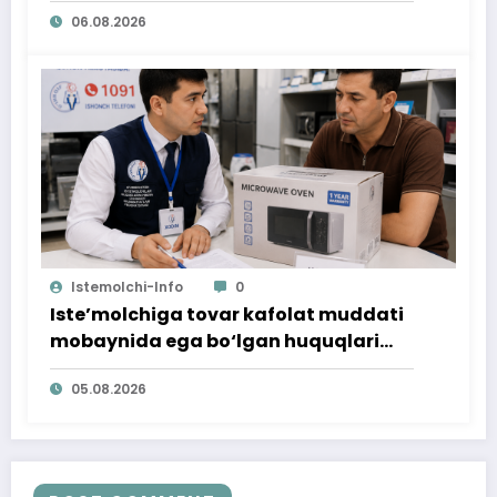
06.08.2026
Istemolchi-Info
0
Iste’molchiga tovar kafolat muddati
mobaynida ega bo‘lgan huquqlari
ta’minlab berildi
05.08.2026