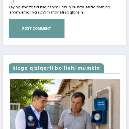
Keyingi marta fikr bildirishim uchun bu brauzerda mening
ismim, email va saytim manzili saqlansin.
Sizga qiziqarli bo'lishi mumkin