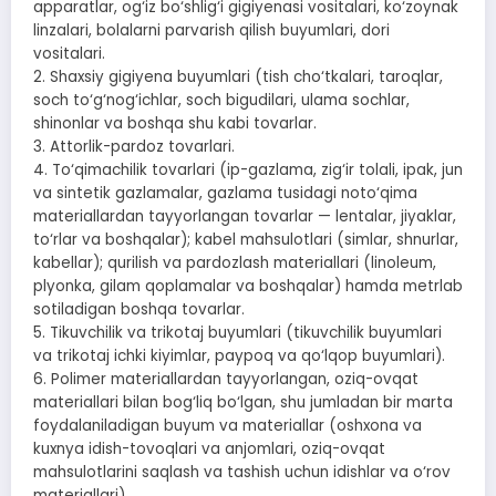
apparatlar, og‘iz bo‘shlig‘i gigiyenasi vositalari, ko‘zoynak
linzalari, bolalarni parvarish qilish buyumlari, dori
vositalari.
2. Shaxsiy gigiyena buyumlari (tish cho‘tkalari, taroqlar,
soch to‘g‘nog‘ichlar, soch bigudilari, ulama sochlar,
shinonlar va boshqa shu kabi tovarlar.
3. Attorlik-pardoz tovarlari.
4. To‘qimachilik tovarlari (ip-gazlama, zig‘ir tolali, ipak, jun
va sintetik gazlamalar, gazlama tusidagi noto‘qima
materiallardan tayyorlangan tovarlar — lentalar, jiyaklar,
to‘rlar va boshqalar); kabel mahsulotlari (simlar, shnurlar,
kabellar); qurilish va pardozlash materiallari (linoleum,
plyonka, gilam qoplamalar va boshqalar) hamda metrlab
sotiladigan boshqa tovarlar.
5. Tikuvchilik va trikotaj buyumlari (tikuvchilik buyumlari
va trikotaj ichki kiyimlar, paypoq va qo‘lqop buyumlari).
6. Polimer materiallardan tayyorlangan, oziq-ovqat
materiallari bilan bog‘liq bo‘lgan, shu jumladan bir marta
foydalaniladigan buyum va materiallar (oshxona va
kuxnya idish-tovoqlari va anjomlari, oziq-ovqat
mahsulotlarini saqlash va tashish uchun idishlar va o‘rov
materiallari).