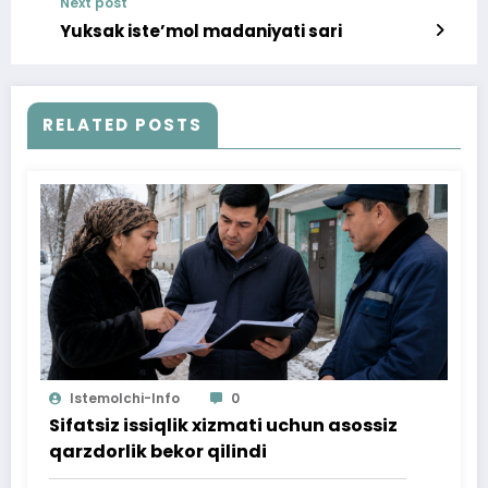
Next post
Yuksak iste’mol madaniyati sari
RELATED POSTS
Istemolchi-Info
0
Sifatsiz issiqlik xizmati uchun asossiz
qarzdorlik bekor qilindi