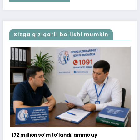
Sizga qiziqarli bo'lishi mumkin
o‘landi, ammo uy