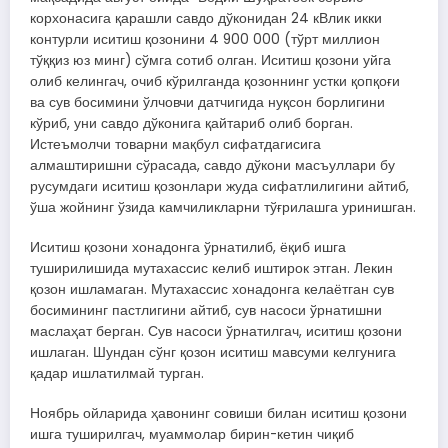
корхонасига қарашли савдо дўконидан 24 кВлик икки
контурли иситиш қозонини 4 900 000 (тўрт миллион
тўққиз юз минг) сўмга сотиб олган. Иситиш қозони уйга
олиб келингач, очиб кўрилганда қозоннинг устки қопқоғи
ва сув босимини ўлчовчи датчигида нуқсон борлигини
кўриб, уни савдо дўконига қайтариб олиб борган.
Истеъмолчи товарни мақбул сифатдагисига
алмаштиришни сўрасада, савдо дўкони масъуллари бу
русумдаги иситиш қозонлари жуда сифатлилигини айтиб,
ўша жойнинг ўзида камчиликларни тўғрилашга уринишган.
Иситиш қозони хонадонга ўрнатилиб, ёқиб ишга
туширилишида мутахассис келиб иштирок этган. Лекин
қозон ишламаган. Мутахассис хонадонга келаётган сув
босимининг пастлигини айтиб, сув насоси ўрнатишни
маслаҳат берган. Сув насоси ўрнатилгач, иситиш қозони
ишлаган. Шундан сўнг қозон иситиш мавсуми келгунига
қадар ишлатилмай турган.
Ноябрь ойларида ҳавонинг совиши билан иситиш қозони
ишга туширилгач, муаммолар бирин-кетин чиқиб