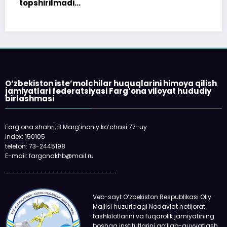
«Faqat naqd pul» dega
qolmayapti: xaridor QR
oladi
O‘zbekiston iste’molchilar huquqlarini himoya qilish