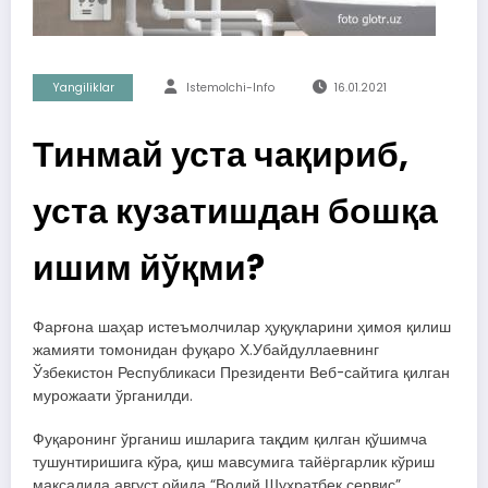
Yangiliklar
Istemolchi-Info
16.01.2021
Тинмай уста чақириб,
уста кузатишдан бошқа
ишим йўқми?
Фарғона шаҳар истеъмолчилар ҳуқуқларини ҳимоя қилиш
жамияти томонидан фуқаро Х.Убайдуллаевнинг
Ўзбекистон Республикаси Президенти Веб-сайтига қилган
мурожаати ўрганилди.
Фуқаронинг ўрганиш ишларига тақдим қилган қўшимча
тушунтиришига кўра, қиш мавсумига тайёргарлик кўриш
мақсадида август ойида “Водий Шуҳратбек сервис”