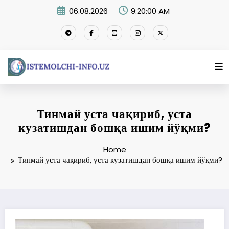
Skip
06.08.2026
9:20:01 AM
to
content
Тинмай уста чақириб, уста
кузатишдан бошқа ишим йўқми?
Home
Тинмай уста чақириб, уста кузатишдан бошқа ишим йўқми?