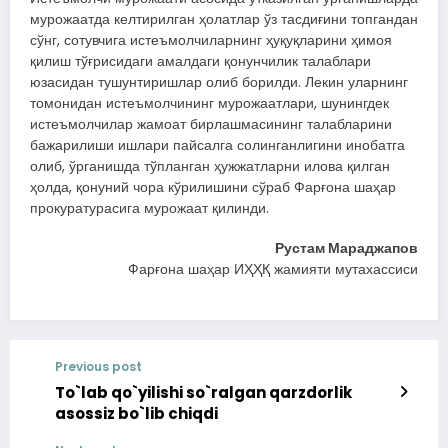
мурожаатда келтирилган ҳолатлар ўз тасдиғини топгандан
сўнг, сотувчига истеъмолчиларнинг ҳуқуқларини ҳимоя
қилиш тўғрисидаги амалдаги қонунчилик талаблари
юзасидан тушунтиришлар олиб борилди. Лекин уларнинг
томонидан истеъмолчининг мурожаатлари, шунингдек
истеъмолчилар жамоат бирлашмасининг талабларини
бажарилиши ишлари пайсалга солинганлигини инобатга
олиб, ўрганишда тўпланган ҳужжатларни илова қилган
ҳолда, қонуний чора кўрилишини сўраб Фарғона шаҳар
прокуратурасига мурожаат қилинди.
Рустам Мараджапов
Фарғона шаҳар ИҲҲҚ жамияти мутахассиси
Previous post
To`lab qo`yilishi so`ralgan qarzdorlik
asossiz bo`lib chiqdi