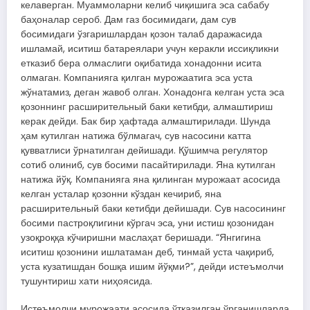
келаверган. Муаммоларни келиб чиқишига эса сабабу
баҳоналар сероб. Дам газ босимидаги, дам сув
босимидаги ўзгаришлардан қозон талаб даражасида
ишламай, иситиш батареялари учун керакли иссиқликни
етказиб бера олмаслиги оқибатида хонадонни исита
олмаган. Компанияга қилган мурожаатига эса уста
жўнатамиз, деган жавоб олган. Хонадонга келган уста эса
қозоннинг расширительный баки кетибди, алмаштириш
керак дейди. Бак бир ҳафтада алмаштирилади. Шунда
ҳам кутилган натижа бўлмагач, сув насосини катта
қувватлиси ўрнатилган дейишади. Қўшимча регулятор
сотиб олиниб, сув босими пасайтирилади. Яна кутилган
натижа йўқ. Компанияга яна қилинган мурожаат асосида
келган усталар қозонни кўздан кечириб, яна
расширительный баки кетибди дейишади. Сув насосининг
босими пастроқлигини кўргач эса, уни истиш қозонидан
узоқроққа кўчиришни маслаҳат беришади. “Янгигина
иситиш қозонини ишлатаман деб, тинмай уста чақириб,
уста кузатишдан бошқа ишим йўқми?”, дейди истеъмолчи
тушунтириш хати ниҳоясида.
Истеъмолчи мурожаати асосида ўтказилган ўрганишларда