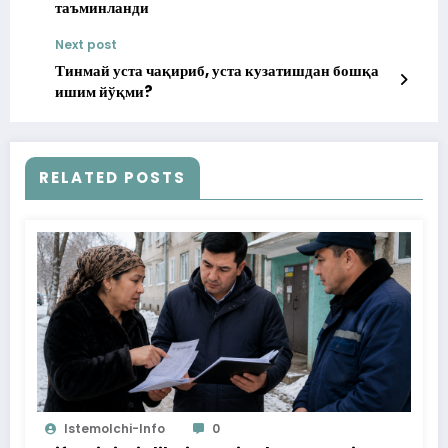
таъминланди
Next post
Тинмай уста чақириб, уста кузатишдан бошқа
ишим йўқми?
RELATED POSTS
Istemolchi-Info
0