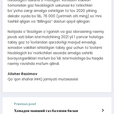
hisoblagich uskuna o`rnatilgan. Xonadon vakillari
tomonidan gaz hisoblagich uskunasi ko`rstkichlari
bo`yicha oxirgi amalga oshirilgan to`lov 2020 yilning
dekabr oyida bo`lib, 76 000 (yetmish olti ming) so`mni
tashkil qilgan va “Billingaz” dasturi qayd qilingan.
Natijada o`tkazilgan o`rganish va gaz idorasining rasmiy
javob xati bilan isteʼmolchining 2021 yil 1 yanvar holatiga
tabiiy gaz to`lovlaridan qarzdorligi mavjud emasligi,
xonadon vakillari ishlatilgan tabiiy gaz uchun to`lovlarni
hisoblagich ko`rsatkchilari asosida amalga oshirib
borayotganliklari maʼlum bo`ldi. Isteʼmolchiga bu haqda
rasmiy ravishda maʼlum qilindi.
Аlisher Raximov
Qo`qon shahar IHHQ jamiyati mutaxassisi
Previous post
Хонадон маиший газ баллони билан