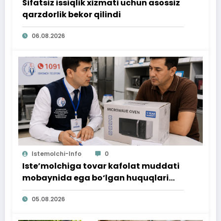
Sifatsiz issiqlik xizmati uchun asossiz
qarzdorlik bekor qilindi
06.08.2026
Istemolchi-Info
0
Iste’molchiga tovar kafolat muddati
mobaynida ega bo‘lgan huquqlari
ta’minlab berildi
05.08.2026