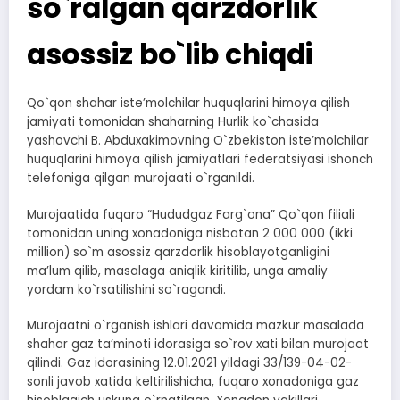
so`ralgan qarzdorlik
asossiz bo`lib chiqdi
Qo`qon shahar isteʼmolchilar huquqlarini himoya qilish
jamiyati tomonidan shaharning Hurlik ko`chasida
yashovchi B. Аbduxakimovning O`zbekiston isteʼmolchilar
huquqlarini himoya qilish jamiyatlari federatsiyasi ishonch
telefoniga qilgan murojaati o`rganildi.
Murojaatida fuqaro “Hududgaz Farg`ona” Qo`qon filiali
tomonidan uning xonadoniga nisbatan 2 000 000 (ikki
million) so`m asossiz qarzdorlik hisoblayotganligini
maʼlum qilib, masalaga aniqlik kiritilib, unga amaliy
yordam ko`rsatilishini so`ragandi.
Murojaatni o`rganish ishlari davomida mazkur masalada
shahar gaz taʼminoti idorasiga so`rov xati bilan murojaat
qilindi. Gaz idorasining 12.01.2021 yildagi 33/139-04-02-
sonli javob xatida keltirilishicha, fuqaro xonadoniga gaz