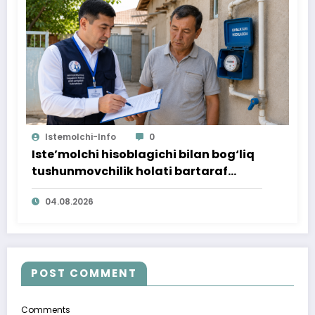
Istemolchi-Info
0
Iste’molchi hisoblagichi bilan bog‘liq
tushunmovchilik holati bartaraf
qilindi
04.08.2026
POST COMMENT
Comments