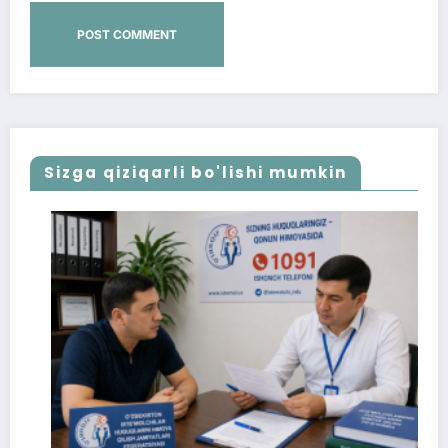
Sizga qiziqarli bo'lishi mumkin