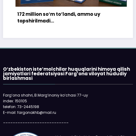
172 million so‘m to‘landi, ammo uy
topshirilmadi…
O‘zbekiston iste’molchilar huquqlarini himoya qilish
jamiyatlari federatsiyasi Farg‘ona viloyat hududiy
birlashmasi
Farg‘ona shahri, B.Marg‘inoniy ko‘chasi 77-uy
index: 150105
telefon: 73-2445198
E-mail: fargonakhb@mail.ru
___________________________