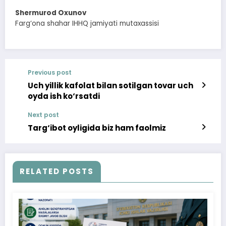
Shermurod Oxunov
Farg‘ona shahar IHHQ jamiyati mutaxassisi
Previous post
Uch yillik kafolat bilan sotilgan tovar uch
oyda ish ko‘rsatdi
Next post
Targ‘ibot oyligida biz ham faolmiz
RELATED POSTS