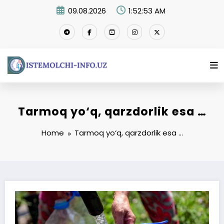
Skip
09.08.2026
1:52:53 AM
to
content
Tarmoq yo‘q, qarzdorlik esa …
Home
Tarmoq yo‘q, qarzdorlik esa …