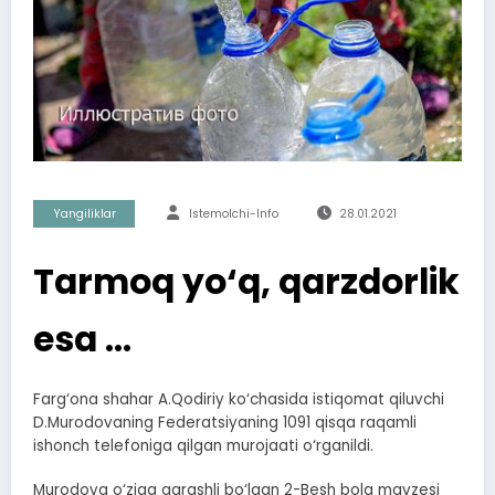
Yangiliklar
Istemolchi-Info
28.01.2021
Tarmoq yo‘q, qarzdorlik
esa …
Farg‘ona shahar A.Qodiriy ko‘chasida istiqomat qiluvchi
D.Murodovaning Federatsiyaning 1091 qisqa raqamli
ishonch telefoniga qilgan murojaati o‘rganildi.
Murodova o‘ziga qarashli bo‘lgan 2-Besh bola mavzesi