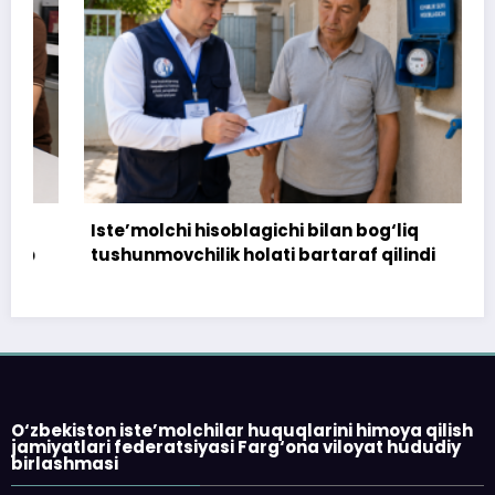
Iste’molchi hisoblagichi bilan bog‘liq
tushunmovchilik holati bartaraf qilindi
O‘zbekiston iste’molchilar huquqlarini himoya qilish
jamiyatlari federatsiyasi Farg‘ona viloyat hududiy
birlashmasi