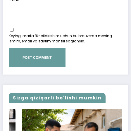
Keyingi marta fikr bildirishim uchun bu brauzerda mening
ismim, email va saytim manzili saqlansin.
Sizga qiziqarli bo'lishi mumkin