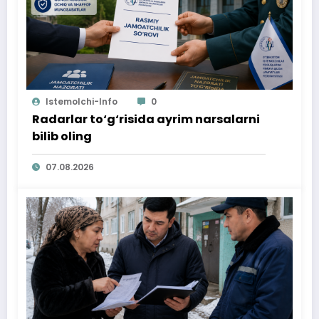
Istemolchi-Info
0
Radarlar to‘g‘risida ayrim narsalarni
bilib oling
07.08.2026