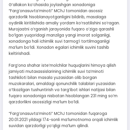
G‘allakon ko‘chasida joylashgan xonadoniga
“Farg‘onasuvta’minoti” MChJ tomonidan asossiz
qarzdorlik hisoblanayotganligini bildirib, masalaga
oydinlik kiritilishida amaliy yordam ko‘rsatilishini so‘ragan.
Murojaatni o‘rganish jarayonida fuqaro o‘ziga qarashli
bo‘lgan yuqoridagi manzilga yangi imorat solganligi,
xonadonga hali ichimlik suvi tarmog‘i tortilmaganligi
ma’lum bo‘ldi. Xonadon egalari ichimlik suvini tashib
keltirishadi.
Farg‘ona shahar iste’molchilar huquqlarini himoya qilish
jamiyati mutaxassislarining ichimlik suvi ta’minoti
tashkiloti bilan masala yuzasidan olib borgan
muzokaralari, amaldagi qonunchilik talablari yuzasidan
o‘tkazilgan tushuntirish va targ‘ibot ishlari natijasi bilan
fuqaro xonadoniga nisbatan hisoblangan 231 ming so‘m
qarzdorlikni asossizligi ma’lum bo‘ldi.
“Farg‘onasuvta’minoti” MChJ tomonidan fuqaroga
20.01.2021 yildagi 174-sonli ma’lumotnoma orqali ichimlik
suvidan qarzdorligi yo‘qligi ma’lum qilindi.