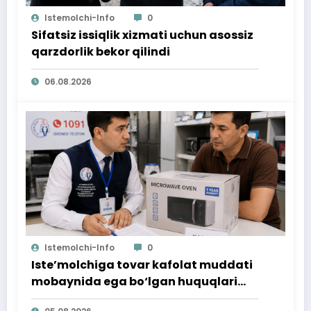
Istemolchi-Info
0
Sifatsiz issiqlik xizmati uchun asossiz
qarzdorlik bekor qilindi
06.08.2026
Istemolchi-Info
0
Iste’molchiga tovar kafolat muddati
mobaynida ega bo‘lgan huquqlari
ta’minlab berildi