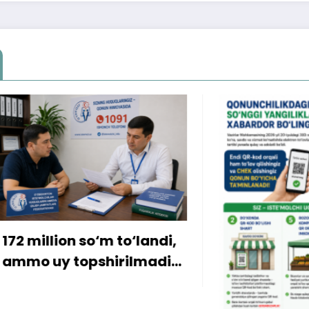
ion so‘m to‘landi,
y topshirilmadi…