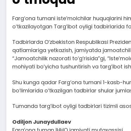
Farg‘ona tumani iste’molchilar huquqlarini h
o‘tkazilayotgan Targ‘ibot oyligi tadbirlarida f
Tadbirlarda O‘zbekiston Respublikasi Prezid
qatlamlariga yetkazish, jamiyatda jamoatchilik
“Jamoatchilik nazorati to‘g‘risida”gi, “Iste’m
mohiyati bo‘yicha tushuntirish va targ‘ibot ish
Shu kunga qadar Farg‘ona tumani 1-kasb-hun
bo‘limlarida o‘tkazilgan tadbirlar shular jumla
Tumanda targ‘ibot oyligi tadbirlari tizimli a
Odiljon Junaydullaev
Farg‘ona tuman IHHQ jamiyati mutaxassisi