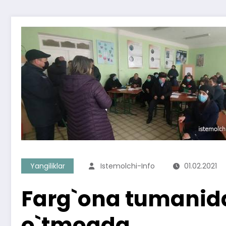
Yangiliklar
Istemolchi-Info
01.02.2021
Farg`ona tumanida t
o`tmoqda