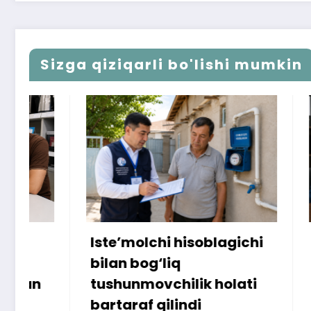
Sizga qiziqarli bo'lishi mumkin
Iste’molchi hisoblagichi
172 mill
bilan bog‘liq
ammo u
tushunmovchilik holati
bartaraf qilindi