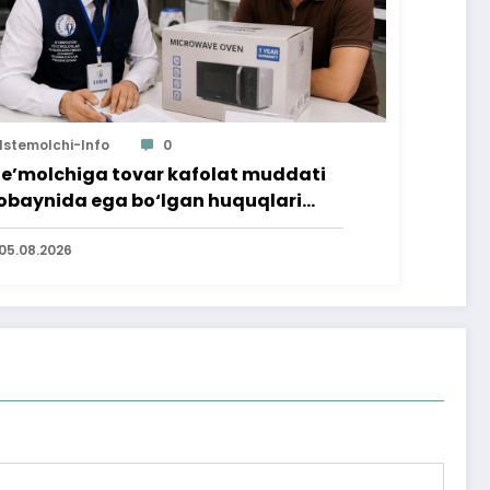
Istemolchi-Info
0
te’molchiga tovar kafolat muddati
baynida ega bo‘lgan huquqlari
’minlab berildi
05.08.2026