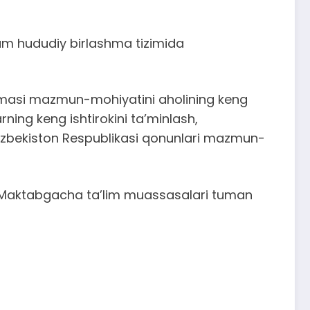
ham hududiy birlashma tizimida
nomasi mazmun-mohiyatini aholining keng
ning keng ishtirokini ta’minlash,
i O‘zbekiston Respublikasi qonunlari mazmun-
a Maktabgacha ta’lim muassasalari tuman