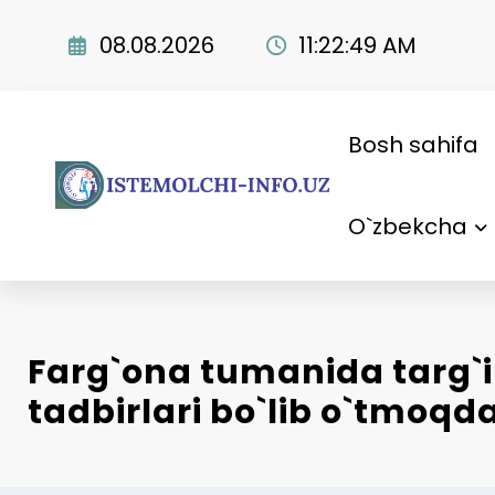
Skip
to
08.08.2026
11:22:50 AM
content
Bosh sahifa
O`zbekcha
Farg`ona tumanida targ`ib
tadbirlari bo`lib o`tmoqd