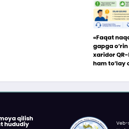
«Faqat naqd pul» d
gapga o‘rin qolmay
xaridor QR-kod orqa
ham to‘lay oladi
imoya qilish
Veb-s
at hududiy