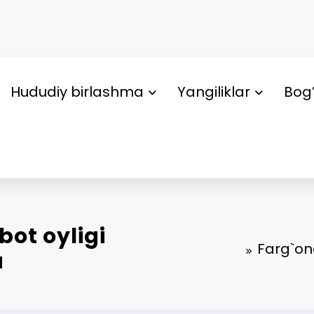
Hududiy birlashma
Yangiliklar
Bog’
ot oyligi
Farg`ona
a