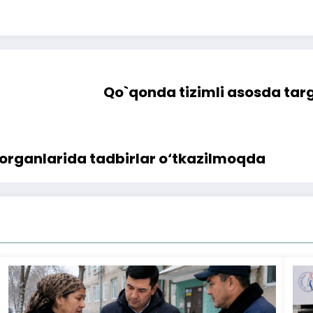
Qo`qonda tizimli asosda targ
h organlarida tadbirlar o‘tkazilmoqda