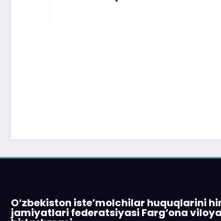
O‘zbekiston iste’molchilar huquqlarini h
jamiyatlari federatsiyasi Farg‘ona viloy