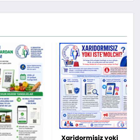
X
m
b
q
Xaridormisiz yoki