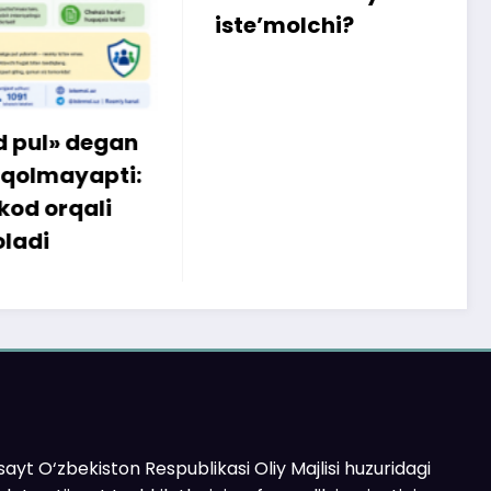
k
iste’molchi?
egan
apti:
li
ayt O‘zbekiston Respublikasi Oliy Majlisi huzuridagi