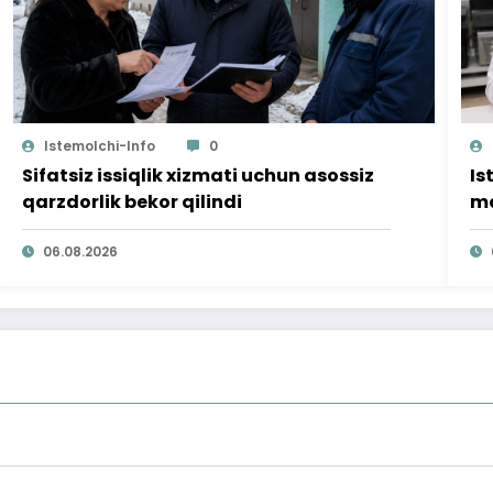
Istemolchi-Info
0
Sifatsiz issiqlik xizmati uchun asossiz
Is
qarzdorlik bekor qilindi
mo
ta
06.08.2026