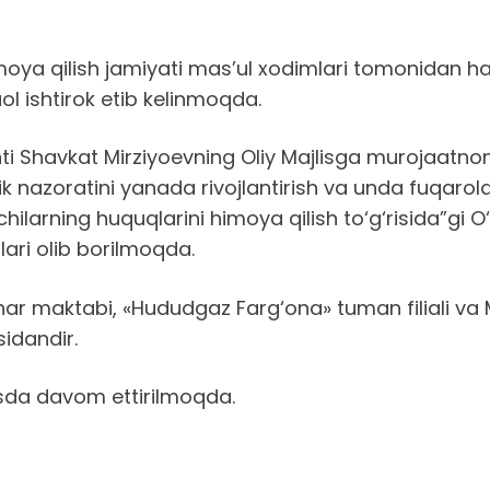
imoya qilish jamiyati mas’ul xodimlari tomonidan 
aol ishtirok etib kelinmoqda.
enti Shavkat Mirziyoevning Oliy Majlisga murojaat
 nazoratini yanada rivojlantirish va unda fuqarolar
olchilarning huquqlarini himoya qilish to‘g‘risida”g
lari olib borilmoqda.
ar maktabi, «Hududgaz Farg‘ona» tuman filiali v
sidandir.
sosda davom ettirilmoqda.