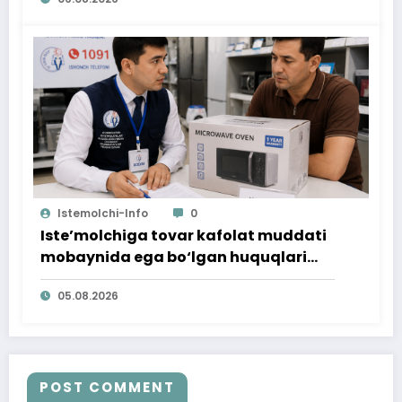
Istemolchi-Info
0
Iste’molchiga tovar kafolat muddati
mobaynida ega bo‘lgan huquqlari
ta’minlab berildi
05.08.2026
POST COMMENT