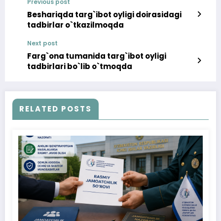
Previous post
Beshariqda targ`ibot oyligi doirasidagi
tadbirlar o`tkazilmoqda
Next post
Farg`ona tumanida targ`ibot oyligi
tadbirlari bo`lib o`tmoqda
RELATED POSTS