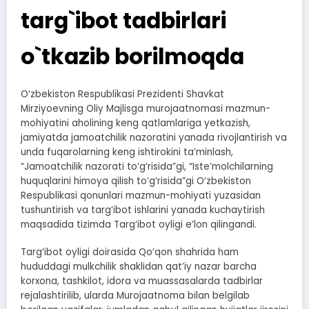
targ`ibot tadbirlari
o`tkazib borilmoqda
O‘zbekiston Respublikasi Prezidenti Shavkat
Mirziyoevning Oliy Majlisga murojaatnomasi mazmun-
mohiyatini aholining keng qatlamlariga yetkazish,
jamiyatda jamoatchilik nazoratini yanada rivojlantirish va
unda fuqarolarning keng ishtirokini ta’minlash,
“Jamoatchilik nazorati to‘g‘risida”gi, “Iste’molchilarning
huquqlarini himoya qilish to‘g‘risida”gi O‘zbekiston
Respublikasi qonunlari mazmun-mohiyati yuzasidan
tushuntirish va targ‘ibot ishlarini yanada kuchaytirish
maqsadida tizimda Targ‘ibot oyligi e’lon qilingandi.
Targ‘ibot oyligi doirasida Qo‘qon shahrida ham
hududdagi mulkchilik shaklidan qat’iy nazar barcha
korxona, tashkilot, idora va muassasalarda tadbirlar
rejalashtirilib, ularda Murojaatnoma bilan belgilab