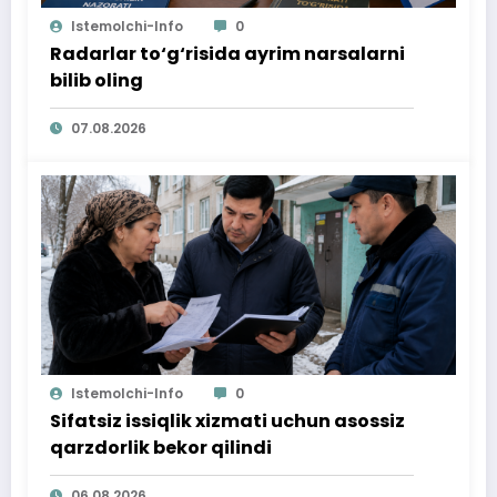
Istemolchi-Info
0
Radarlar to‘g‘risida ayrim narsalarni
bilib oling
07.08.2026
Istemolchi-Info
0
Sifatsiz issiqlik xizmati uchun asossiz
qarzdorlik bekor qilindi
06.08.2026