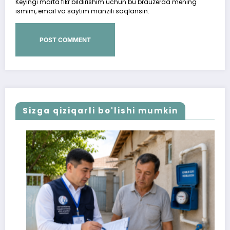
Keyingi marta fikr bildirishim uchun bu brauzerda mening
ismim, email va saytim manzili saqlansin.
Sizga qiziqarli bo'lishi mumkin