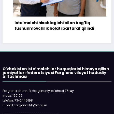
Iste’molchi hisoblagichi bilan bog‘liq
tushunmovchilik holati bartaraf qilindi
O‘zbekiston iste’molchilar huquqlarini himoya qilish
jamiyatlari federatsiyasi Farg‘ona viloyat hududiy
birlashmasi
Farg‘ona shahri, B.Marg‘inoniy ko‘chasi 77-uy
index: 150105
telefon: 73-2445198
E-mail: fargonakhb@mail.ru
___________________________