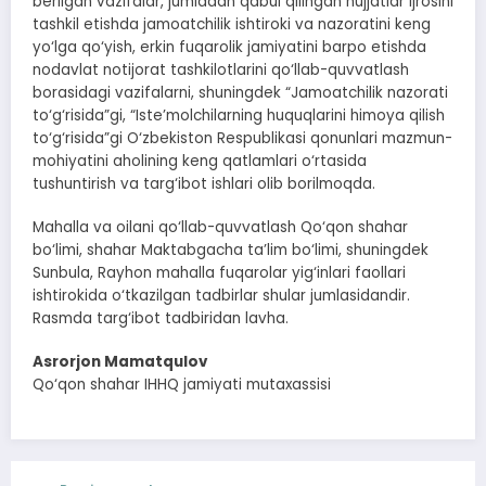
berilgan vazifalar, jumladan qabul qilingan hujjatlar ijrosini
tashkil etishda jamoatchilik ishtiroki va nazoratini keng
yo‘lga qo‘yish, erkin fuqarolik jamiyatini barpo etishda
nodavlat notijorat tashkilotlarini qo‘llab-quvvatlash
borasidagi vazifalarni, shuningdek “Jamoatchilik nazorati
to‘g‘risida”gi, “Iste’molchilarning huquqlarini himoya qilish
to‘g‘risida”gi O‘zbekiston Respublikasi qonunlari mazmun-
mohiyatini aholining keng qatlamlari o‘rtasida
tushuntirish va targ‘ibot ishlari olib borilmoqda.
Mahalla va oilani qo‘llab-quvvatlash Qo‘qon shahar
bo‘limi, shahar Maktabgacha ta’lim bo‘limi, shuningdek
Sunbula, Rayhon mahalla fuqarolar yig‘inlari faollari
ishtirokida o‘tkazilgan tadbirlar shular jumlasidandir.
Rasmda targ‘ibot tadbiridan lavha.
Asrorjon Mamatqulov
Qo‘qon shahar IHHQ jamiyati mutaxassisi