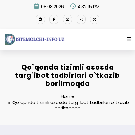
Skip
08.08.2026
4:32:16 PM
to
content
Qo`qonda tizimli asosda
targ`ibot tadbirlari o`tkazib
borilmoqda
Home
Qo`qonda tizimli asosda targ`ibot tadbirlari o`tkazib
borilmoqda