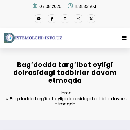
Skip
07.08.2026
11:31:33 AM
to
content
Bag‘dodda targ‘ibot oyligi
doirasidagi tadbirlar davom
etmoqda
Home
Bag‘dodda targ‘ibot oyligi doirasidagi tadbirlar davom
etmoqda