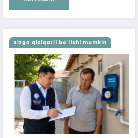
Sizga qiziqarli bo'lishi mumkin