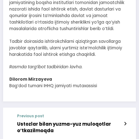
jamiyatining boqsha institutlari tomonidan jamoatchilik
nazorati ishida faol ishtirok etish, davlat dasturlari va
qonunlar ijrosini ta’minlashda davlat va jamoat
tashkilotlari o‘rtasida ijtimoiy sheriklikni yo‘lga qo‘yish
masalalarida atroflicha tushuntirishlar berib o‘tildi.
Tadbir doirasida ishtirokchilarni qiziqtirgan savollarga
javoblar qaytarilib, ularni yurtimiz iste’molchilik ijtimoiy
harakatida faol ishtirok etishga chaqirildi.
Rasmda targ‘ibot tadbiridan lavha.
Dilorom Mirzayeva
Bag‘dod tumani IHHQ jamiyati mutaxassisi
Previous post
Ustozlar bilan yuzma-yuz muloqotlar
o‘tkazilmoqda