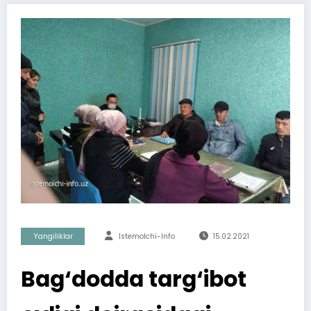
Yangiliklar
Istemolchi-Info
15.02.2021
Bag‘dodda targ‘ibot