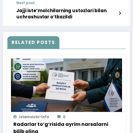
Next post
Jajji iste’molchilarning ustozlari bilan
uchrashuvlar o‘tkazildi
RELATED POSTS
Istemolchi-Info
0
Radarlar to‘g‘risida ayrim narsalarni
bilib oling