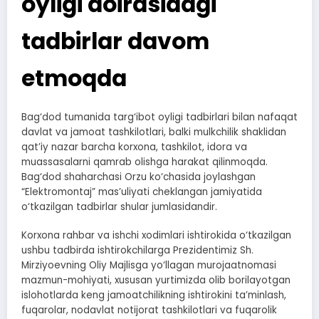
oyligi doirasidagi
tadbirlar davom
etmoqda
Bag‘dod tumanida targ‘ibot oyligi tadbirlari bilan nafaqat
davlat va jamoat tashkilotlari, balki mulkchilik shaklidan
qat’iy nazar barcha korxona, tashkilot, idora va
muassasalarni qamrab olishga harakat qilinmoqda.
Bag‘dod shaharchasi Orzu ko‘chasida joylashgan
“Elektromontaj” mas’uliyati cheklangan jamiyatida
o‘tkazilgan tadbirlar shular jumlasidandir.
Korxona rahbar va ishchi xodimlari ishtirokida o‘tkazilgan
ushbu tadbirda ishtirokchilarga Prezidentimiz Sh.
Mirziyoevning Oliy Majlisga yo‘llagan murojaatnomasi
mazmun-mohiyati, xususan yurtimizda olib borilayotgan
islohotlarda keng jamoatchilikning ishtirokini ta’minlash,
fuqarolar, nodavlat notijorat tashkilotlari va fuqarolik