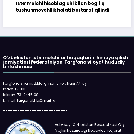
Iste’molchi hisoblagichi bilan bog‘liq
tushunmovchilik holati bartaraf qilindi
O‘zbekiston iste’molchilar huquqlarini himoya qilish
jamiyatlari federatsiyasi Farg‘ona viloyat hududiy
birlashmasi
Farg‘ona shahri, B.Marg‘inoniy ko‘chasi 77-uy
index: 150105
telefon: 73-2445198
E-mail: fargonakhb@mail.ru
___________________________
Veb-sayt O‘zbekiston Respublikasi Oliy
Majlisi huzuridagi Nodavlat notijorat