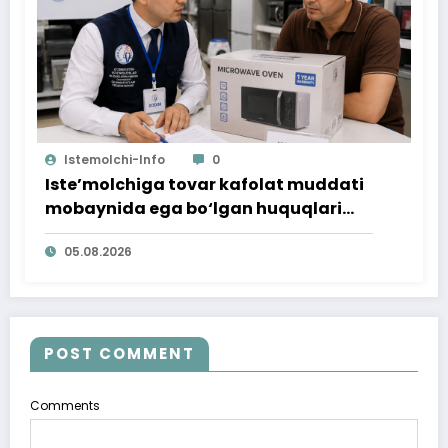
Istemolchi-Info
0
Iste’molchiga tovar kafolat muddati
mobaynida ega bo‘lgan huquqlari
ta’minlab berildi
05.08.2026
POST COMMENT
Comments