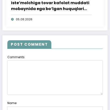
Iste’molchiga tovar kafolat muddati
mobaynida ega bo‘lgan huquqlari
ta’minlab berildi
05.08.2026
POST COMMENT
Comments
Name