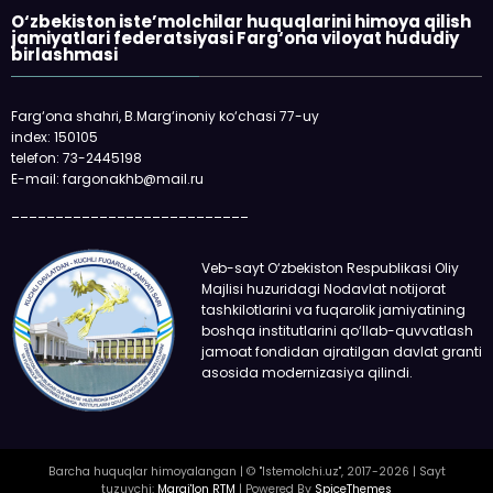
O‘zbekiston iste’molchilar huquqlarini himoya qilish
jamiyatlari federatsiyasi Farg‘ona viloyat hududiy
birlashmasi
Farg‘ona shahri, B.Marg‘inoniy ko‘chasi 77-uy
index: 150105
telefon: 73-2445198
E-mail: fargonakhb@mail.ru
___________________________
Veb-sayt O‘zbekiston Respublikasi Oliy
Majlisi huzuridagi Nodavlat notijorat
tashkilotlarini va fuqarolik jamiyatining
boshqa institutlarini qo‘llab-quvvatlash
jamoat fondidan ajratilgan davlat granti
asosida modernizasiya qilindi.
Barcha huquqlar himoyalangan | © "Istemolchi.uz", 2017-2026 | Sayt
tuzuvchi:
Margi'lon RTM
| Powered By
SpiceThemes