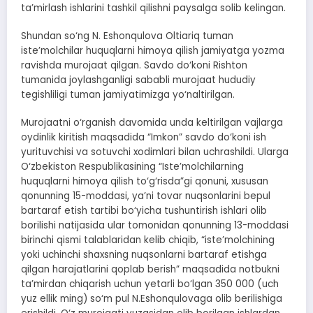
ta’mirlash ishlarini tashkil qilishni paysalga solib kelingan.
Shundan so‘ng N. Eshonqulova Oltiariq tuman
iste’molchilar huquqlarni himoya qilish jamiyatga yozma
ravishda murojaat qilgan. Savdo do‘koni Rishton
tumanida joylashganligi sababli murojaat hududiy
tegishliligi tuman jamiyatimizga yo‘naltirilgan.
Murojaatni o‘rganish davomida unda keltirilgan vajlarga
oydinlik kiritish maqsadida “Imkon” savdo do‘koni ish
yurituvchisi va sotuvchi xodimlari bilan uchrashildi. Ularga
O‘zbekiston Respublikasining “Iste’molchilarning
huquqlarni himoya qilish to‘g‘risda”gi qonuni, xususan
qonunning 15-moddasi, ya’ni tovar nuqsonlarini bepul
bartaraf etish tartibi bo‘yicha tushuntirish ishlari olib
borilishi natijasida ular tomonidan qonunning 13-moddasi
birinchi qismi talablaridan kelib chiqib, “iste’molchining
yoki uchinchi shaxsning nuqsonlarni bartaraf etishga
qilgan harajatlarini qoplab berish” maqsadida notbukni
ta’mirdan chiqarish uchun yetarli bo‘lgan 350 000 (uch
yuz ellik ming) so‘m pul N.Eshonqulovaga olib berilishiga