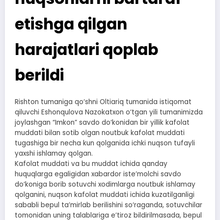
etishga qilgan
harajatlari qoplab
berildi
Rishton tumaniga qo‘shni Oltiariq tumanida istiqomat
qiluvchi Eshonqulova Nazokatxon o‘tgan yili tumanimizda
joylashgan “Imkon” savdo do‘konidan bir yillik kafolat
muddati bilan sotib olgan noutbuk kafolat muddati
tugashiga bir necha kun qolganida ichki nuqson tufayli
yaxshi ishlamay qolgan.
Kafolat muddati va bu muddat ichida qanday
huquqlarga egaligidan xabardor iste’molchi savdo
do‘koniga borib sotuvchi xodimlarga noutbuk ishlamay
qolganini, nuqson kafolat muddati ichida kuzatilganligi
sababli bepul ta’mirlab berilishini so‘raganda, sotuvchilar
tomonidan uning talablariga e’tiroz bildirilmasada, bepul