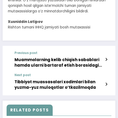
erishildi. O‘z murojaati yuzasidan olib borilgan ishlardan
qoniqish hosil qilgan iste’molchi tuman jamiyati
mutaxassislarga o‘z minnatdorchiligini bildirdi.
Xusniddin Latipov
Rishton tumani IHHQ jamiyati bosh mutaxassisi
Previous post
Muammolarning kelib chiqish sabablari
hamda ularni bartaraf etish borasidagi
xulosa va takliflar
Next post
Tibbiyot muassasalari xodimlari bilan
yuzma-yuz muloqotlar o‘tkazilmoqda
RELATED POSTS