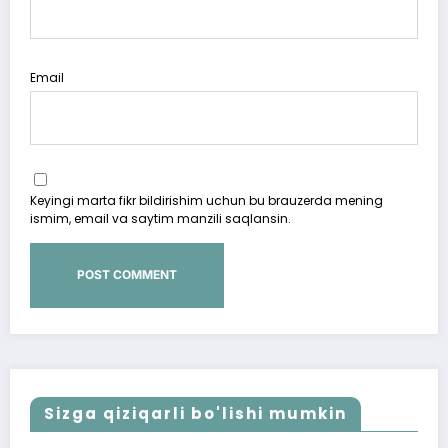
Email
Keyingi marta fikr bildirishim uchun bu brauzerda mening
ismim, email va saytim manzili saqlansin.
Sizga qiziqarli bo'lishi mumkin