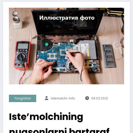
Yangiliklar
Istemolchi-Info
09.03.2021
Iste’molchining
nuqsonlarni bartaraf