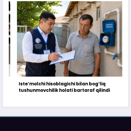
Iste’molchi hisoblagichi bilan bog‘liq
tushunmovchilik holati bartaraf qilindi