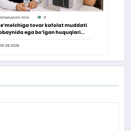
Istemolchi-Info
0
te’molchiga tovar kafolat muddati
baynida ega bo‘lgan huquqlari
’minlab berildi
05.08.2026