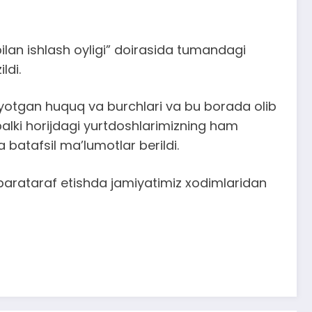
ilan ishlash oyligi” doirasida tumandagi
ldi.
nayotgan huquq va burchlari va bu borada olib
 balki horijdagi yurtdoshlarimizning ham
 batafsil ma’lumotlar berildi.
barataraf etishda jamiyatimiz xodimlaridan