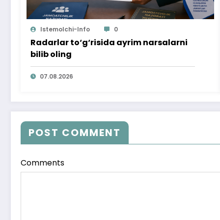
Istemolchi-Info
0
Radarlar to‘g‘risida ayrim narsalarni
bilib oling
07.08.2026
POST COMMENT
Comments