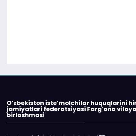
O‘zbekiston iste’molchilar huquqlarini h
jamiyatlari federatsiyasi Farg‘ona viloy
birlashmasi