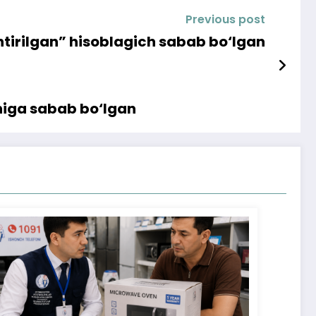
Previous post
htirilgan” hisoblagich sabab bo‘lgan
shiga sabab bo‘lgan