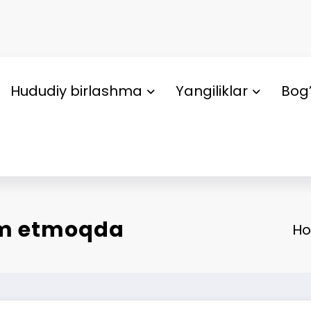
Hududiy birlashma
Yangiliklar
Bog’
vom etmoqda
H