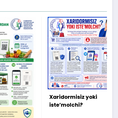
X
m
b
q
Xaridormisiz yoki
k
iste’molchi?