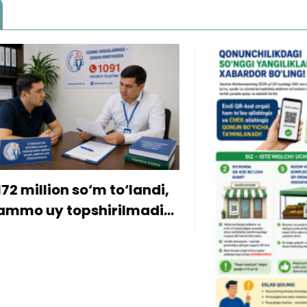
ion so‘m to‘landi,
y topshirilmadi…