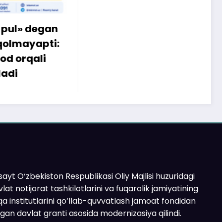
egan
apti:
li
ayt O‘zbekiston Respublikasi Oliy Majlisi huzuridagi
lat notijorat tashkilotlarini va fuqarolik jamiyatining
a institutlarini qo‘llab-quvvatlash jamoat fondidan
ilgan davlat granti asosida modernizasiya qilindi.