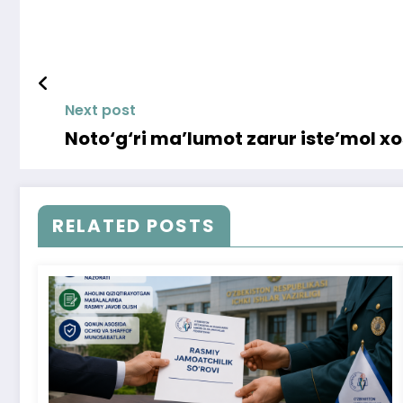
Next post
Noto‘g‘ri ma’lumot zarur iste’mol x
RELATED POSTS