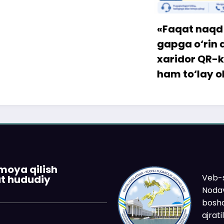
«Faqat naqd pul» d
gapga o‘rin qolmay
xaridor QR-kod orqa
ham to‘lay oladi
imoya qilish
Veb-s
at hududiy
Nodav
boshq
ajrat