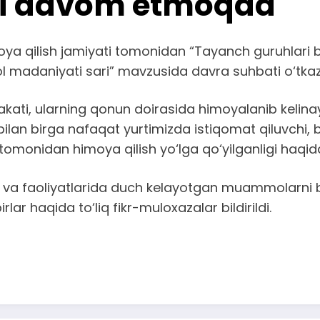
ari davom etmoqda
ya qilish jamiyati tomonidan “Tayanch guruhlari b
ol madaniyati sari” mavzusida davra suhbati o‘tkazi
arakati, ularning qonun doirasida himoyalanib keli
 bilan birga nafaqat yurtimizda istiqomat qiluvchi,
 tomonidan himoya qilish yo‘lga qo‘yilganligi haqida
ti va faoliyatlarida duch kelayotgan muammolarni 
ar haqida to‘liq fikr-muloxazalar bildirildi.