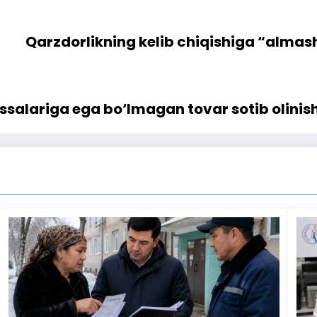
Qarzdorlikning kelib chiqishiga “almas
ossalariga ega bo‘lmagan tovar sotib olini