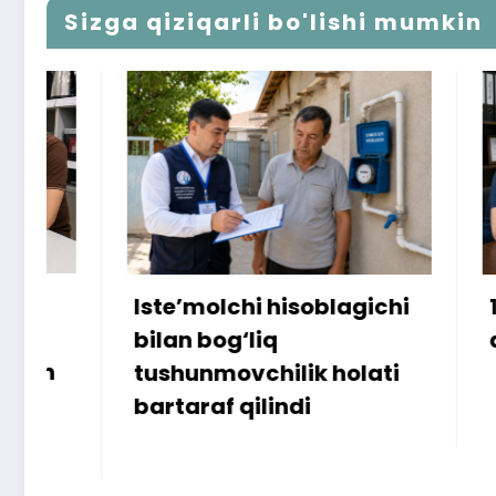
Sizga qiziqarli bo'lishi mumkin
Iste’molchi hisoblagichi
172 mill
bilan bog‘liq
ammo u
tushunmovchilik holati
bartaraf qilindi