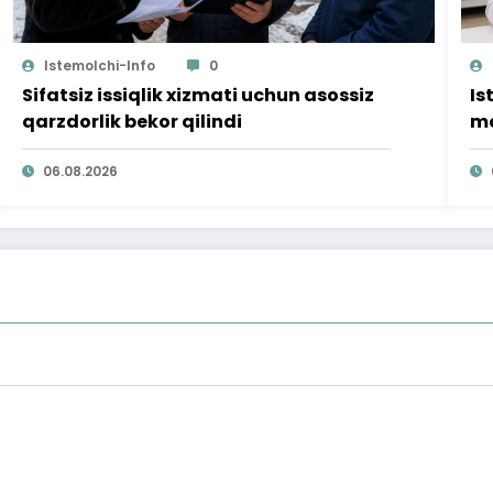
Istemolchi-Info
0
Sifatsiz issiqlik xizmati uchun asossiz
Is
qarzdorlik bekor qilindi
mo
ta
06.08.2026