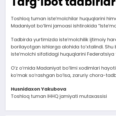
Targ‘ibot tadbirl
Toshloq tuman iste’molchilar huquqlarini himo
Madaniyat bo‘limi jamoasi ishtirokida “Iste’m
Tadbirda yurtimizda iste’molchilik ijtimoiy h
borilayotgan ishlarga alohida to‘xtalindi. Shu
iste’molchi sifatidagi huquqlarini Federatsiya
O‘z o‘rnida Madaniyat bo‘limi xodimlari hayo
ko‘mak so‘rashgan bo‘lsa, zaruriy chora-tadbirl
Husnidaxon Yakubova
Toshloq tuman IHHQ jamiyati mutaxassisi