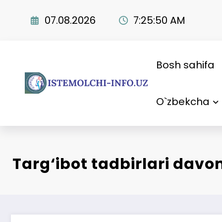
Skip
to
07.08.2026
7:25:51 AM
content
Bosh sahifa
O`zbekcha
Targ‘ibot tadbirlari da