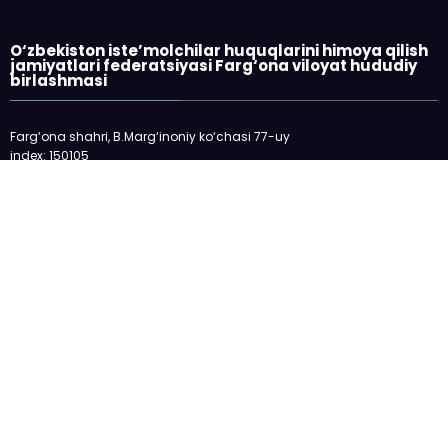
O‘zbekiston iste’molchilar huquqlarini himoya qilish
jamiyatlari federatsiyasi Farg‘ona viloyat hududiy
birlashmasi
Farg‘ona shahri, B.Marg‘inoniy ko‘chasi 77-uy
index: 150105
telefon: 73-2445198
E-mail: fargonakhb@mail.ru
___________________________
Veb-sayt O‘zbekiston Respublikasi Oliy
Majlisi huzuridagi Nodavlat notijorat
tashkilotlarini va fuqarolik jamiyatining
boshqa institutlarini qo‘llab-quvvatlash
jamoat fondidan ajratilgan davlat granti
asosida modernizasiya qilindi.