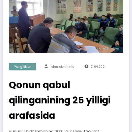
Yangiliklar
Istemolchi-Info
21.04.2021
Qonun qabul
qilinganining 25 yilligi
arafasida
Hududiy birlashmaning 2021 yil asosiy faoliyat