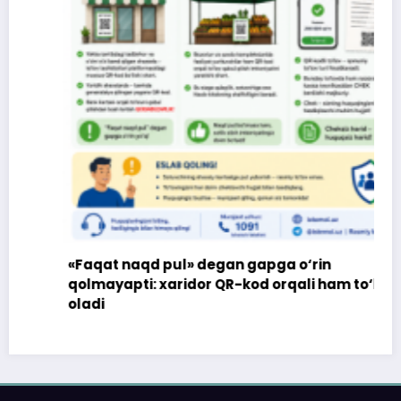
«Faqat naqd pul» degan gapga o‘rin
qolmayapti: xaridor QR-kod orqali ham to‘lay
oladi