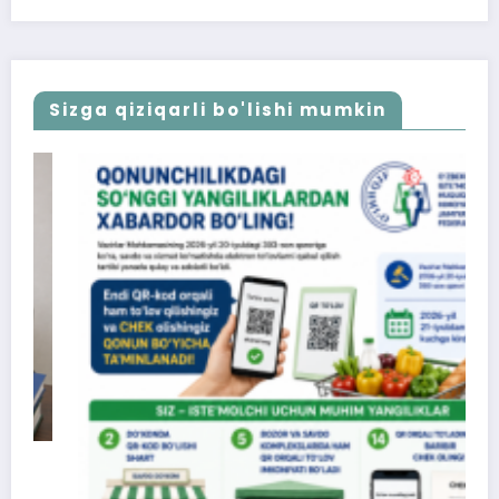
Sizga qiziqarli bo'lishi mumkin