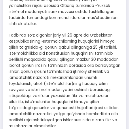
yo‘nalishlari rejasi asosida Oltiariq tumanida «Yuksak
iste’mol madaniyati sari» mavzusi ostida tashkillangan
tadbirda tumandagi kommunal idoralar mas’ul xodimlari
ishtirok etdilar.
Tadbirda so‘z olganlar joriy yil 26 aprelda O‘zbekiston
Respublikasining «Iste’molchilarning huquqlarini himoya
qilish to‘g‘risida»gi qonuni qabul qilinganiga 25 yil to‘lishi,
iste’molchilikka oid Konstitusion huquqimizni ta’minlab
berilishi maqsadida qabul qilingan mazkur 30 moddadan
iborat qonun ijrosini ta’minlash borasida olib borilayotgan
ishlar, qonun ijrosini ta’minlashda ijtimoiy sheriklik va
jamoatchilik nazorati mexanizmlaridan unumli
foydalanish, aholi (iste’molchilar)ning huquqiy bilim
saviyasi va iste’mol madaniyatini oshirish borasidagi
istiqboldagi vazifalar yuzasidan fikr va mulohazalar
bildirilib, iste’molchilar huquqlarini himoya qilish
to‘g‘risidagi qonunlar va qonunosti hujjatlari ijrosi ustidan
jamoatchilik nazoratini yo‘lga qo‘yishda hamkorlikda olib
borilishi rejalashtirilayotgan ishlar xususida o‘zaro fikr va
mulohazalar almashdilar.