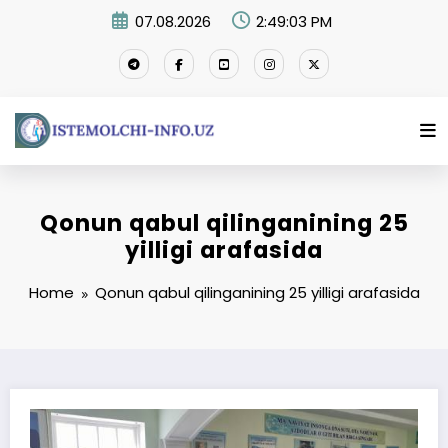
Skip
07.08.2026
2:49:03 PM
to
content
Qonun qabul qilinganining 25
yilligi arafasida
Home
Qonun qabul qilinganining 25 yilligi arafasida