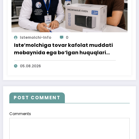
Istemolchi-Info
0
Iste’molchiga tovar kafolat muddati
mobaynida ega bo‘lgan huquqlari
ta’minlab berildi
05.08.2026
POST COMMENT
Comments