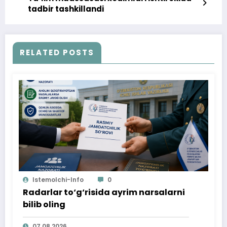
tadbir tashkillandi
RELATED POSTS
Istemolchi-Info
0
Radarlar to‘g‘risida ayrim narsalarni
bilib oling
07.08.2026