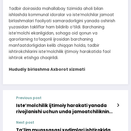
Tadbir doirasida mahallabay tizimida aholi bilan
ishlashda kommunal idoralar va iste’molchilar jamoat
birlashmalari faoliyati samaradorligini yanada oshirish
yuzasidan takliflar ham bildirib o‘tildi. Barchaning
iste’molchi ekanligidan, sohaga oid qonun va
qarorlarning to‘laqonli ijrosidan barchaning
manfaatdorligidan kelib chiqqan holda, tadbir
ishtirokchilarini iste’molchilik ijtimoiy harakatida faol
ishtirok etishga chaqirildi.
Hududiy birlashma Axborot xizmati
Previous post
Iste’molchilik ijtimoiy harakati yanada
rivojlanishi uchun unda jamoatchilikning
keng ishtirokini ta’minlanishi zarur
Next post
Ta’lim muassasasi xodimlari ishtirokida