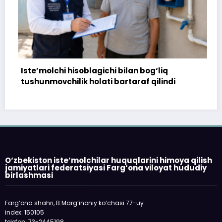
’molchi hisoblagichi bilan bog‘liq
172 mill
unmovchilik holati bartaraf qilindi
topshiri
O‘zbekiston iste’molchilar huquqlarini himoya qilish
jamiyatlari federatsiyasi Farg‘ona viloyat hududiy
birlashmasi
Farg‘ona shahri, B.Marg‘inoniy ko‘chasi 77-uy
index: 150105
telefon: 73-2445198