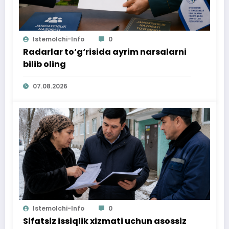
Istemolchi-Info
0
Radarlar to‘g‘risida ayrim narsalarni
bilib oling
07.08.2026
Istemolchi-Info
0
Sifatsiz issiqlik xizmati uchun asossiz