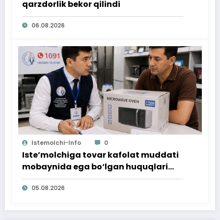
qarzdorlik bekor qilindi
06.08.2026
Istemolchi-Info
0
Iste’molchiga tovar kafolat muddati
mobaynida ega bo‘lgan huquqlari
ta’minlab berildi
05.08.2026