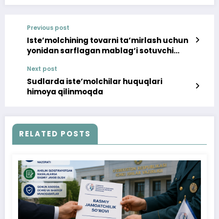
Previous post
Iste’molchining tovarni ta’mirlash uchun
yonidan sarflagan mablag‘i sotuvchi
hisobidan qoplab berildi
Next post
Sudlarda iste’molchilar huquqlari
himoya qilinmoqda
RELATED POSTS