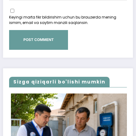
Keyingi marta fikr bildirishim uchun bu brauzerda mening
ismim, email va saytim manzili saqlansin.
Sizga qiziqarli bo'lishi mumkin