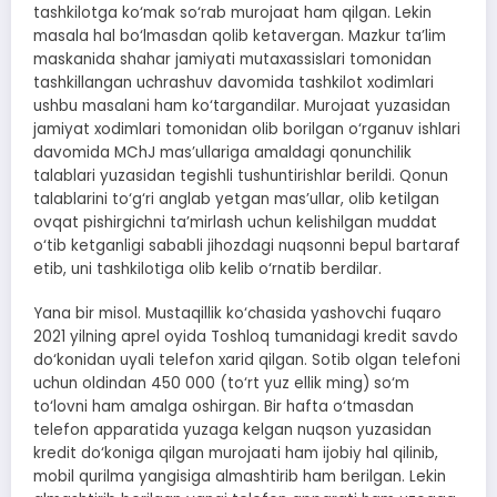
tashkilotga ko‘mak so‘rab murojaat ham qilgan. Lekin
masala hal bo‘lmasdan qolib ketavergan. Mazkur ta’lim
maskanida shahar jamiyati mutaxassislari tomonidan
tashkillangan uchrashuv davomida tashkilot xodimlari
ushbu masalani ham ko‘targandilar. Murojaat yuzasidan
jamiyat xodimlari tomonidan olib borilgan o‘rganuv ishlari
davomida MChJ mas’ullariga amaldagi qonunchilik
talablari yuzasidan tegishli tushuntirishlar berildi. Qonun
talablarini to‘g‘ri anglab yetgan mas’ullar, olib ketilgan
ovqat pishirgichni ta’mirlash uchun kelishilgan muddat
o‘tib ketganligi sababli jihozdagi nuqsonni bepul bartaraf
etib, uni tashkilotiga olib kelib o‘rnatib berdilar.
Yana bir misol. Mustaqillik ko‘chasida yashovchi fuqaro
2021 yilning aprel oyida Toshloq tumanidagi kredit savdo
do‘konidan uyali telefon xarid qilgan. Sotib olgan telefoni
uchun oldindan 450 000 (to‘rt yuz ellik ming) so‘m
to‘lovni ham amalga oshirgan. Bir hafta o‘tmasdan
telefon apparatida yuzaga kelgan nuqson yuzasidan
kredit do‘koniga qilgan murojaati ham ijobiy hal qilinib,
mobil qurilma yangisiga almashtirib ham berilgan. Lekin