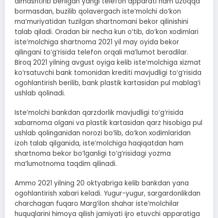
almashtirib berilgan yangi telefon apparati ham uzoqqa
bormasdan, buzilib qolavergach iste’molchi do‘kon
ma’muriyatidan tuzilgan shartnomani bekor qilinishini
talab qiladi. Oradan bir necha kun o‘tib, do‘kon xodimlari
iste’molchiga shartnoma 2021 yil may oyida bekor
qilingani to‘g‘risida telefon orqali ma’lumot beradilar.
Biroq 2021 yilning avgust oyiga kelib iste’molchiga xizmat
ko‘rsatuvchi bank tomonidan krediti mavjudligi to‘g‘risida
ogohlantirish berilib, bank plastik kartasidan pul mablag‘i
ushlab qolinadi.
Iste’molchi bankdan qarzdorlik mavjudligi to‘g‘risida
xabarnoma olgani va plastik kartasidan qarz hisobiga pul
ushlab qolinganidan norozi bo‘lib, do‘kon xodimlaridan
izoh talab qilganida, iste’molchiga haqiqatdan ham
shartnoma bekor bo‘lganligi to‘g‘risidagi yozma
ma’lumotnoma taqdim qilinadi.
Ammo 2021 yilning 20 oktyabriga kelib bankdan yana
ogohlantirish xabari keladi. Yugur-yugur, sargardonlikdan
charchagan fuqaro Marg‘ilon shahar iste’molchilar
huquqlarini himoya qilish jamiyati ijro etuvchi apparatiga