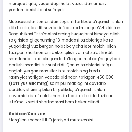
murojaat qilib, yuqoridagi holat yuzasidan amaliy
yordam berishlarini so‘raydi.
Mutaxassislar tomonidan tegishli tartibda o‘rganish ishlari
olib borilib, kredit savdo do‘koni xodimlariga O‘zbekiston
Respublikasi “Iste’molchilarning huquqlarini himoya qilish
to‘g‘risida”gi qonunning 13-moddasi talablariga ko‘ra
yuqoridagi yuz bergan holat bo‘yicha iste’molchi bilan
tuzilgan shartnomani bekor qilish va mahsulot kredit
shartlarida sotib olinganda to‘langan mablag‘ni qaytarib
berilishi shartligi tushuntirildi. Qonun talablarini to‘g‘ri
anglab yetgan mas’ullar iste’molchining kredit
rasmiylashtirilgan vaqtda oldindan to‘lagan 450 000
(to‘rt yuz ellik ming) so‘m pul mablag‘ini qaytarib
berdilar, shuning bilan birgalikda, o‘rganish ishlari
davomida iste’molchi hamda bank o‘rtasida tuzilgan
iste’mol krediti shartnomasi ham bekor qilindi.
Saidxon Xapizov
Marg‘ilon shahar IHHQ jamiyati mutaxassisi