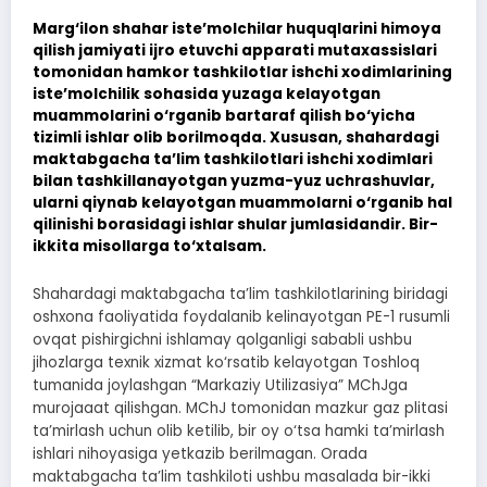
Marg‘ilon shahar iste’molchilar huquqlarini himoya
qilish jamiyati ijro etuvchi apparati mutaxassislari
tomonidan hamkor tashkilotlar ishchi xodimlarining
iste’molchilik sohasida yuzaga kelayotgan
muammolarini o‘rganib bartaraf qilish bo‘yicha
tizimli ishlar olib borilmoqda. Xususan, shahardagi
maktabgacha ta’lim tashkilotlari ishchi xodimlari
bilan tashkillanayotgan yuzma-yuz uchrashuvlar,
ularni qiynab kelayotgan muammolarni o‘rganib hal
qilinishi borasidagi ishlar shular jumlasidandir. Bir-
ikkita misollarga to‘xtalsam.
Shahardagi maktabgacha ta’lim tashkilotlarining biridagi
oshxona faoliyatida foydalanib kelinayotgan PE-1 rusumli
ovqat pishirgichni ishlamay qolganligi sababli ushbu
jihozlarga texnik xizmat ko‘rsatib kelayotgan Toshloq
tumanida joylashgan “Markaziy Utilizasiya” MChJga
murojaaat qilishgan. MChJ tomonidan mazkur gaz plitasi
ta’mirlash uchun olib ketilib, bir oy o‘tsa hamki ta’mirlash
ishlari nihoyasiga yetkazib berilmagan. Orada
maktabgacha ta’lim tashkiloti ushbu masalada bir-ikki