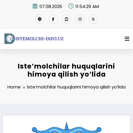
Skip
07.08.2026
11:54:30 AM
to
content
Iste’molchilar huquqlarini
himoya qilish yo‘lida
Home
Iste’molchilar huquqlarini himoya qilish yo‘lida