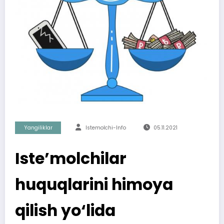
Yangiliklar
Istemolchi-Info
05.11.2021
Iste’molchilar
huquqlarini himoya
qilish yo‘lida