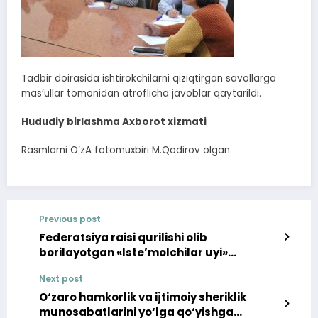
Tadbir doirasida ishtirokchilarni qiziqtirgan savollarga
mas’ullar tomonidan atroflicha javoblar qaytarildi.
Hududiy birlashma Axborot xizmati
Rasmlarni O‘zA fotomuxbiri M.Qodirov olgan
Previous post
Federatsiya raisi qurilishi olib
borilayotgan «Iste’molchilar uyi»
kompleksida bo‘ldi
Next post
O‘zaro hamkorlik va ijtimoiy sheriklik
munosabatlarini yo‘lga qo‘yishga