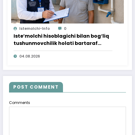
Istemolchi-Info
0
Iste’molchi hisoblagichi bilan bog‘liq
tushunmovchilik holati bartaraf
qilindi
04.08.2026
POST COMMENT
Comments