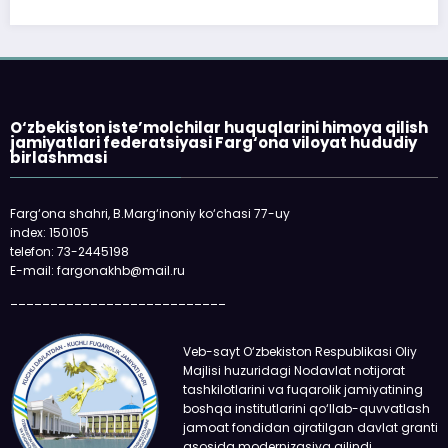
«Faqat naqd pul» degan gapga o‘rin
qolmayapti: xaridor QR-kod orqali ham to‘la
oladi