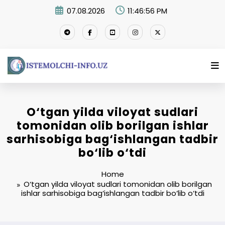
Skip
07.08.2026
11:46:56 PM
to
content
O‘tgan yilda viloyat sudlari
tomonidan olib borilgan ishlar
sarhisobiga bag‘ishlangan tadbir
bo‘lib o‘tdi
Home
O‘tgan yilda viloyat sudlari tomonidan olib borilgan
ishlar sarhisobiga bag‘ishlangan tadbir bo‘lib o‘tdi