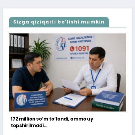
Sizga qiziqarli bo'lishi mumkin