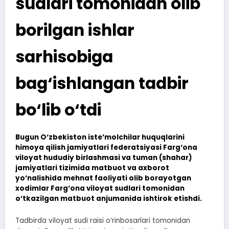
sudlari tomonidan olib
borilgan ishlar
sarhisobiga
bag‘ishlangan tadbir
bo‘lib o‘tdi
Bugun O‘zbekiston iste’molchilar huquqlarini
himoya qilish jamiyatlari federatsiyasi Farg‘ona
viloyat hududiy birlashmasi va tuman (shahar)
jamiyatlari tizimida matbuot va axborot
yo‘nalishida mehnat faoliyati olib borayotgan
xodimlar Farg‘ona viloyat sudlari tomonidan
o‘tkazilgan matbuot anjumanida ishtirok etishdi.
Tadbirda viloyat sudi raisi o‘rinbosarlari tomonidan