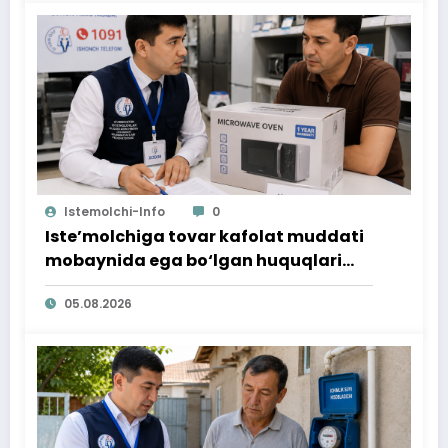
Istemolchi-Info
0
Iste’molchiga tovar kafolat muddati
mobaynida ega bo‘lgan huquqlari
ta’minlab berildi
05.08.2026