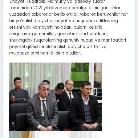
Jinoyat, Fuqarolik, Ma’muriy va Iqtisodiy sudlar
tomonidan 2021 yil davomida amalga oshirilgan ishlar
yuzasidan axborotlar berib o‘tildi. Axborot beruvchilar har
bir yo‘nalish bo‘yicha jinoyat va huquqbuzarliklarning
ortishi yoki kamayishi holatlari, bularni keltirib
chiqarayotgan omillar, qonunbuzilishi holatlarini,
shuningdek fuqarolarning qonuniy huquq va manfaatlari
poymol qilinishini oldini olish bo‘yicha o‘z fikr va
mulohazalarini ham bildirib o‘tdilar.