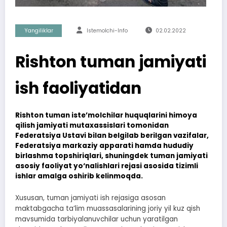
Yangiliklar
Istemolchi-Info
02.02.2022
Rishton tuman jamiyati
ish faoliyatidan
Rishton tuman iste’molchilar huquqlarini himoya
qilish jamiyati mutaxassislari tomonidan
Federatsiya Ustavi bilan belgilab berilgan vazifalar,
Federatsiya markaziy apparati hamda hududiy
birlashma topshiriqlari, shuningdek tuman jamiyati
asosiy faoliyat yo‘nalishlari rejasi asosida tizimli
ishlar amalga oshirib kelinmoqda.
Xususan, tuman jamiyati ish rejasiga asosan
maktabgacha ta’lim muassasalarining joriy yil kuz qish
mavsumida tarbiyalanuvchilar uchun yaratilgan