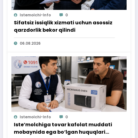
Istemolchi-Info
0
Sifatsiz issiqlik xizmati uchun asossiz
qarzdorlik bekor qilindi
06.08.2026
Istemolchi-Info
0
Iste’molchiga tovar kafolat muddati
mobaynida ega bo‘lgan huquqlari