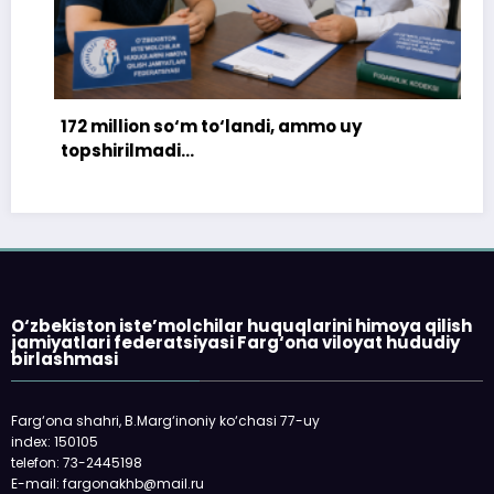
172 million so‘m to‘landi, ammo uy
topshirilmadi…
O‘zbekiston iste’molchilar huquqlarini himoya qilish
jamiyatlari federatsiyasi Farg‘ona viloyat hududiy
birlashmasi
Farg‘ona shahri, B.Marg‘inoniy ko‘chasi 77-uy
index: 150105
telefon: 73-2445198
E-mail: fargonakhb@mail.ru