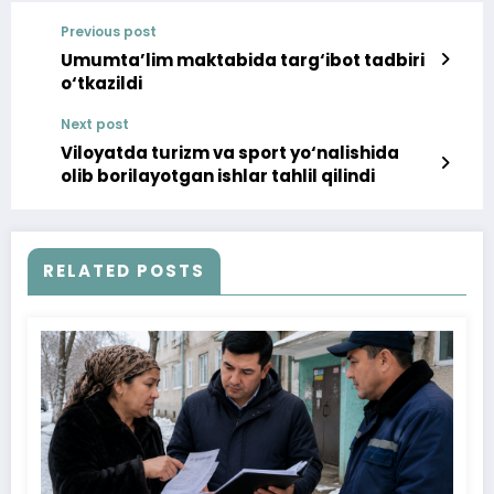
Previous post
Umumta’lim maktabida targ‘ibot tadbiri
o‘tkazildi
Next post
Viloyatda turizm va sport yo‘nalishida
olib borilayotgan ishlar tahlil qilindi
RELATED POSTS