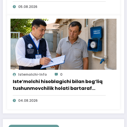
ta’minlab berildi
05.08.2026
Istemolchi-Info
0
Iste’molchi hisoblagichi bilan bog‘liq
tushunmovchilik holati bartaraf
qilindi
04.08.2026