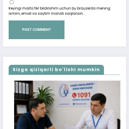
Keyingi marta fikr bildirishim uchun bu brauzerda mening
ismim, email va saytim manzili saqlansin.
Sizga qiziqarli bo'lishi mumkin