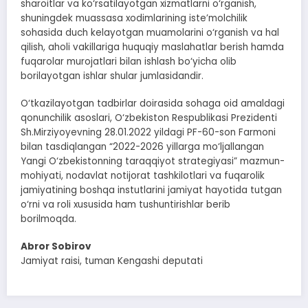
sharoitlar va ko‘rsatilayotgan xizmatlarni o‘rganish,
shuningdek muassasa xodimlarining iste’molchilik
sohasida duch kelayotgan muamolarini o‘rganish va hal
qilish, aholi vakillariga huquqiy maslahatlar berish hamda
fuqarolar murojatlari bilan ishlash bo‘yicha olib
borilayotgan ishlar shular jumlasidandir.
O‘tkazilayotgan tadbirlar doirasida sohaga oid amaldagi
qonunchilik asoslari, O‘zbekiston Respublikasi Prezidenti
Sh.Mirziyoyevning 28.01.2022 yildagi PF-60-son Farmoni
bilan tasdiqlangan “2022-2026 yillarga mo‘ljallangan
Yangi O‘zbekistonning taraqqiyot strategiyasi” mazmun-
mohiyati, nodavlat notijorat tashkilotlari va fuqarolik
jamiyatining boshqa instutlarini jamiyat hayotida tutgan
o‘rni va roli xususida ham tushuntirishlar berib
borilmoqda.
Abror Sobirov
Jamiyat raisi, tuman Kengashi deputati