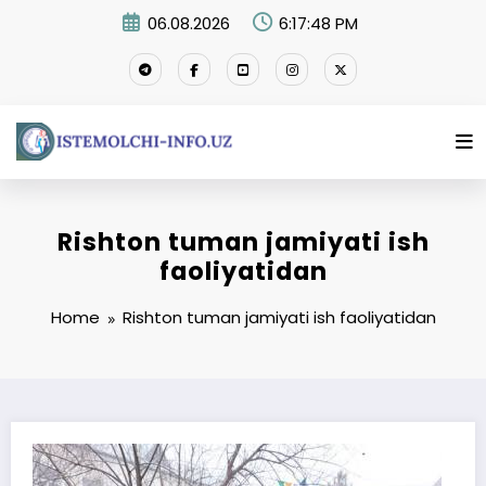
Skip
06.08.2026
6:17:49 PM
to
content
Rishton tuman jamiyati ish
faoliyatidan
Home
Rishton tuman jamiyati ish faoliyatidan