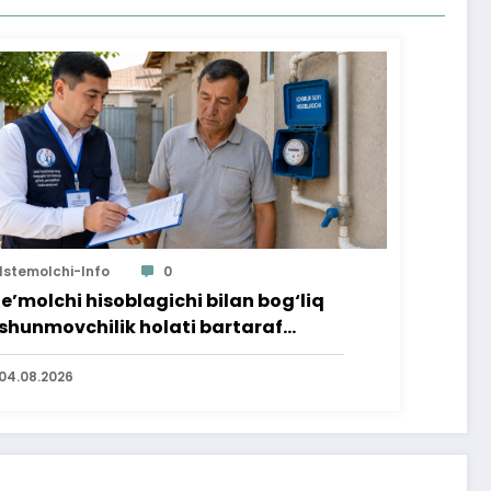
Istemolchi-Info
0
te’molchi hisoblagichi bilan bog‘liq
shunmovchilik holati bartaraf
lindi
04.08.2026