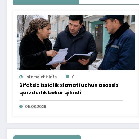
Istemolchi-Info
0
Sifatsiz issiqlik xizmati uchun asossiz
qarzdorlik bekor qilindi
06.08.2026