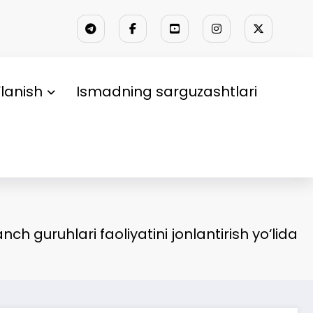
lanish
Ismadning sarguzashtlari
nch guruhlari faoliyatini jonlantirish yo‘lida