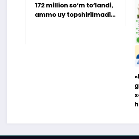
million so‘m to‘landi,
o uy topshirilmadi…
«Faqat naqd pu
gapga o‘rin qol
xaridor QR-kod 
ham to‘lay olad