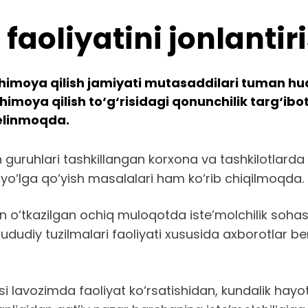
aoliyatini jonlantiri
himoya qilish jamiyati mutasaddilari tuman hud
imoya qilish to‘g‘risidagi qonunchilik targ‘ib
kelinmoqda.
uruhlari tashkillangan korxona va tashkilotlarda h
yta yo‘lga qo‘yish masalalari ham ko‘rib chiqilmoqda.
n o‘tkazilgan ochiq muloqotda iste’molchilik sohas
dudiy tuzilmalari faoliyati xususida axborotlar berib
i lavozimda faoliyat ko‘rsatishidan, kundalik hayot