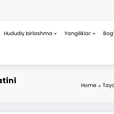
Hududiy birlashma
Yangiliklar
Bog’
tini
Home
Taya