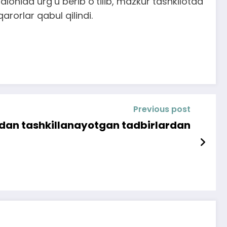
alohida urg‘u berib o‘tilib, mazkur tashkilotda
arorlar qabul qilindi.
Previous post
dan tashkillanayotgan tadbirlardan