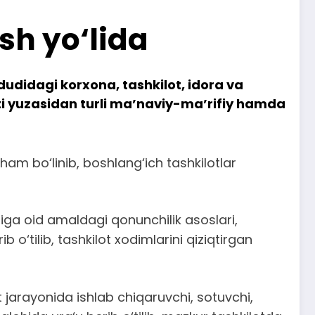
sh yo‘lida
udidagi korxona, tashkilot, idora va
oti yuzasidan turli ma’naviy-ma’rifiy hamda
am bo‘linib, boshlang‘ich tashkilotlar
iga oid amaldagi qonunchilik asoslari,
 o‘tilib, tashkilot xodimlarini qiziqtirgan
 jarayonida ishlab chiqaruvchi, sotuvchi,