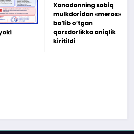
Xonadonning sobiq
Internetd
mulkdoridan «meros»
amalga 
bo‘lib o‘tgan
sababli 3
qarzdorlikka aniqlik
iste’molc
kiritildi