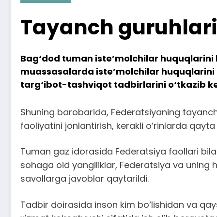
Tayanch guruhlari f
Bag‘dod tuman iste’molchilar huquqlarini 
muassasalarda iste’molchilar huquqlarini h
targ‘ibot-tashviqot tadbirlarini o‘tkazib 
Shuning barobarida, Federatsiyaning tayanch g
faoliyatini jonlantirish, kerakli o‘rinlarda qa
Tuman gaz idorasida Federatsiya faollari bila
sohaga oid yangiliklar, Federatsiya va uning hu
savollarga javoblar qaytarildi.
Tadbir doirasida inson kim bo‘lishidan va qays