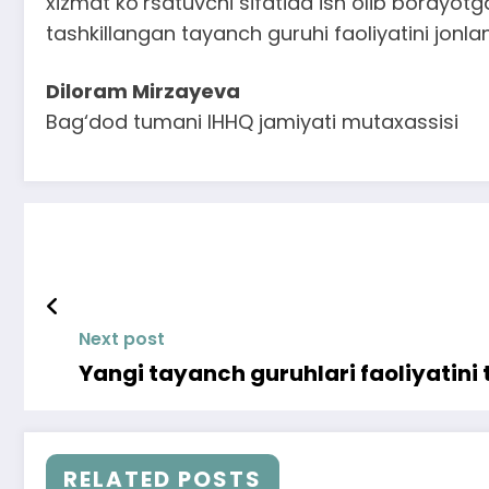
xizmat ko‘rsatuvchi sifatida ish olib borayotg
tashkillangan tayanch guruhi faoliyatini jonlan
Diloram Mirzayeva
Bag‘dod tumani IHHQ jamiyati mutaxassisi
Next post
Yangi tayanch guruhlari faoliyatini t
RELATED POSTS