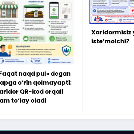
Xaridormisiz yoki
iste’molchi?
l» degan
mayapti:
orqali
i