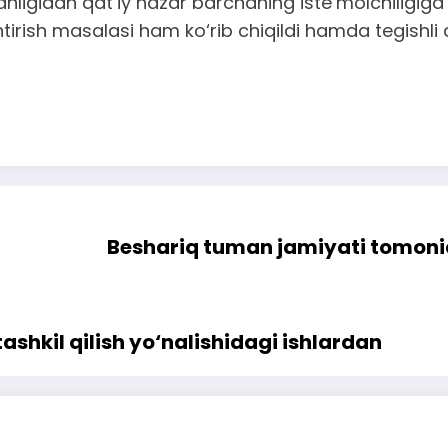
anligidan qat’iy nazar barchaning iste’molchiligiga 
tirish masalasi ham ko‘rib chiqildi hamda tegishli q
Beshariq tuman jamiyati tomoni
ashkil qilish yo‘nalishidagi ishlardan