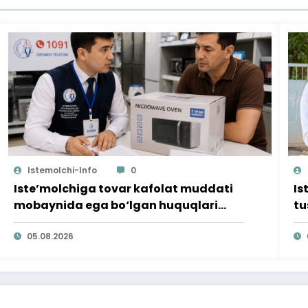
Istemolchi-Info
0
Iste’molchiga tovar kafolat muddati
Is
mobaynida ega bo‘lgan huquqlari
tu
ta’minlab berildi
qi
05.08.2026