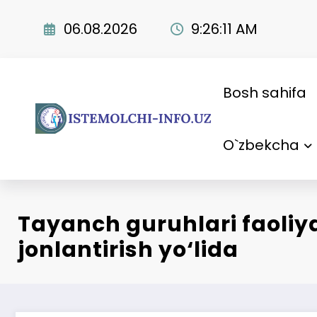
Skip
to
06.08.2026
9:26:12 AM
content
Bosh sahifa
O`zbekcha
Tayanch guruhlari faoliya
jonlantirish yo‘lida