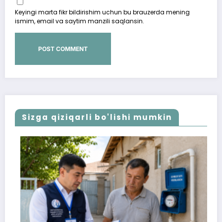
Keyingi marta fikr bildirishim uchun bu brauzerda mening
ismim, email va saytim manzili saqlansin.
Sizga qiziqarli bo'lishi mumkin