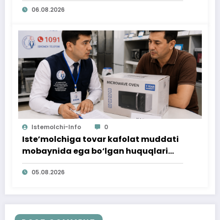
06.08.2026
Istemolchi-Info
0
Iste’molchiga tovar kafolat muddati
mobaynida ega bo‘lgan huquqlari
ta’minlab berildi
05.08.2026