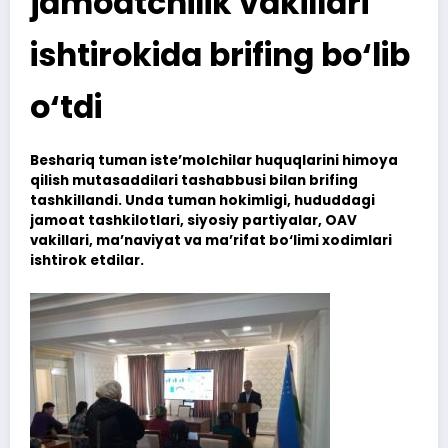
jamoatchilik vakillari
ishtirokida brifing bo‘lib
o‘tdi
Beshariq tuman iste’molchilar huquqlarini himoya
qilish mutasaddilari tashabbusi bilan brifing
tashkillandi. Unda tuman hokimligi, hududdagi
jamoat tashkilotlari, siyosiy partiyalar, OAV
vakillari, ma’naviyat va ma’rifat bo‘limi xodimlari
ishtirok etdilar.