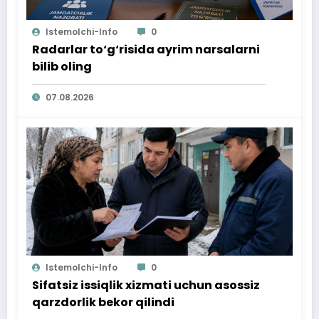
Istemolchi-Info
0
Radarlar to‘g‘risida ayrim narsalarni
bilib oling
07.08.2026
Istemolchi-Info
0
Sifatsiz issiqlik xizmati uchun asossiz
qarzdorlik bekor qilindi