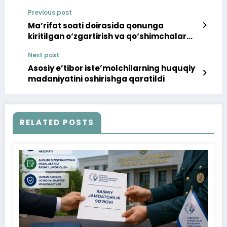
Previous post
Ma’rifat soati doirasida qonunga
kiritilgan o‘zgartirish va qo‘shimchalar
muhokama qilindi
Next post
Asosiy e’tibor iste’molchilarning huquqiy
madaniyatini oshirishga qaratildi
RELATED POSTS