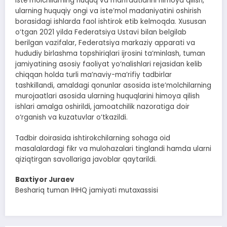
iste’molchilarning huquq va manfaatlarini himoya qilish,
ularning huquqiy ongi va iste’mol madaniyatini oshirish
borasidagi ishlarda faol ishtirok etib kelmoqda. Xususan
o‘tgan 2021 yilda Federatsiya Ustavi bilan belgilab
berilgan vazifalar, Federatsiya markaziy apparati va
hududiy birlashma topshiriqlari ijrosini ta’minlash, tuman
jamiyatining asosiy faoliyat yo‘nalishlari rejasidan kelib
chiqqan holda turli ma’naviy-ma’rifiy tadbirlar
tashkillandi, amaldagi qonunlar asosida iste’molchilarning
murojaatlari asosida ularning huquqlarini himoya qilish
ishlari amalga oshirildi, jamoatchilik nazoratiga doir
o‘rganish va kuzatuvlar o‘tkazildi.
Tadbir doirasida ishtirokchilarning sohaga oid
masalalardagi fikr va mulohazalari tinglandi hamda ularni
qiziqtirgan savollariga javoblar qaytarildi.
Baxtiyor Juraev
Beshariq tuman IHHQ jamiyati mutaxassisi