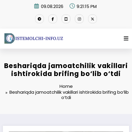
Skip
09.08.2026
9:21:16 PM
to
content
Beshariqda jamoatchilik vakillari
ishtirokida brifing bo‘lib o‘tdi
Home
Beshariqda jamoatchilik vakillari ishtirokida brifing bo‘lib
o‘tdi