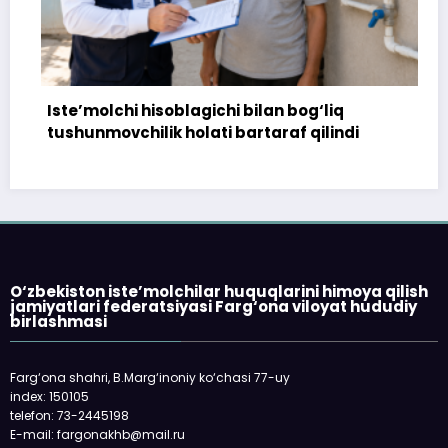
molchi hisoblagichi bilan bog‘liq
172 millio
nmovchilik holati bartaraf qilindi
topshiril
O‘zbekiston iste’molchilar huquqlarini himoya qilish
jamiyatlari federatsiyasi Farg‘ona viloyat hududiy
birlashmasi
Farg‘ona shahri, B.Marg‘inoniy ko‘chasi 77-uy
index: 150105
telefon: 73-2445198
E-mail: fargonakhb@mail.ru