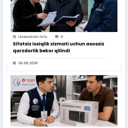
Istemolchi-Info
0
Sifatsiz issiqlik xizmati uchun asossiz
qarzdorlik bekor qilindi
06.08.2026