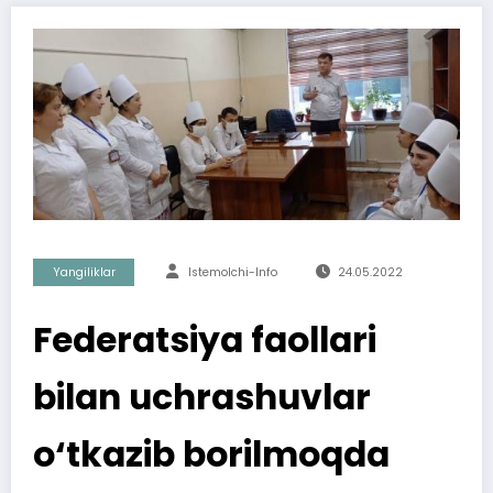
Yangiliklar
Istemolchi-Info
24.05.2022
Federatsiya faollari
bilan uchrashuvlar
o‘tkazib borilmoqda