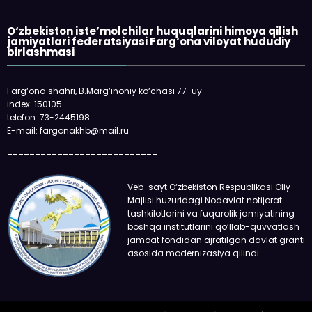
«Faqat naqd pul» degan gap
qolmayapti: xaridor QR-kod 
oladi
O‘zbekiston iste’molchilar huquqlarini himoya qilish
jamiyatlari federatsiyasi Farg‘ona viloyat hududiy
birlashmasi