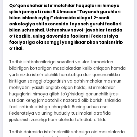
Qo‘qon shahar iste’molchilar huquqlarini himoya
qilish jamiyati raisi R.Ulmasov “Tayanch guruhlari
bilan ishlash oyligi” doirasida viloyat 2-sonli
onkologiya shifoxonasida tayanch guruhi faollari
bilan uchrashdi. Uchrashuv savol-javoblar tarzida
o‘tkazilib, uning davomida faollarni Federatsiya
faoliyatiga oid so‘nggi yangiliklar bilan tanishtirib
o‘tildi.
Tadbir ishtirokchilariga savollari va ular tomonidan
bildirilgan ko‘tarilgan masalalardan kelib chiqqan hamda
yurtimizda iste’molchilik harakatiga doir qonunchilikka
kiritilgan so‘nggi o‘zgartirish va qo‘shimchalar mazmun-
mohiyatini yaxshi anglab olgan holda, iste’molchilar
huquqlarini himoya qilish to‘g‘risidagi qonunchilik ijrosi
ustidan keng jamoatchilik nazorati olib borish ishlarida
faol ishtirok etishga chaqirildi. Buning uchun esa
Federatsiya va uning hududiy tuzilmalari atrofida
jipslashish zarurligi ham alohida ta’kidlab o‘tildi.
Tadbir doirasida iste’molchilik sohasiga oid masalalarda