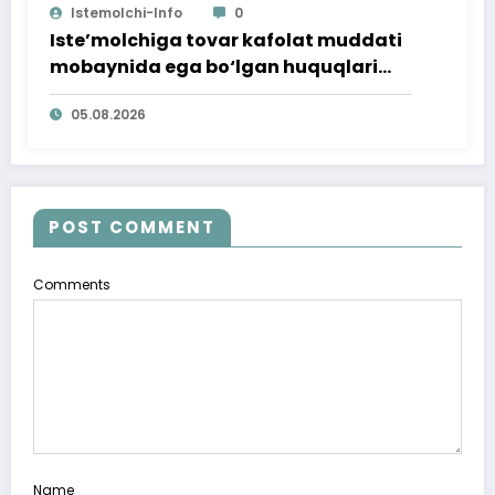
Istemolchi-Info
0
Iste’molchiga tovar kafolat muddati
mobaynida ega bo‘lgan huquqlari
ta’minlab berildi
05.08.2026
POST COMMENT
Comments
Name