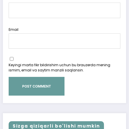
Email
Keyingi marta fikr bildirishim uchun bu brauzerda mening
ismim, email va saytim manzili saqlansin.
Sizga qiziqarli bo'lishi mumkin