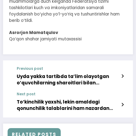
muammolarga duch kelganda Federatsiya tizimi
tashkilotlari kuch va imkoniyatlaridan samarali
foydalanish bo‘yicha yo‘l-yo‘riq va tushuntirishlar ham
berib o‘tildi.
Asrorjon Mamatqulov
Qo‘qon shahar jamiyati mutaxassisi
Previous post
Uyda yakka tartibda ta’lim olayotgan
o‘quvchilarning sharoitlari bilan
tanishilmoqda
Next post
To‘kinchilik yaxshi, lekin amaldagi
qonunchilik talablarini ham nazardan
chetda qoldirib bo‘lmaydi
RELATED POSTS