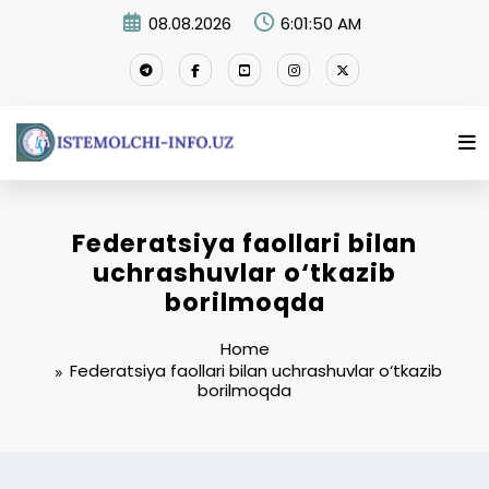
Skip
08.08.2026
6:01:50 AM
to
content
Federatsiya faollari bilan
uchrashuvlar o‘tkazib
borilmoqda
Home
Federatsiya faollari bilan uchrashuvlar o‘tkazib
borilmoqda