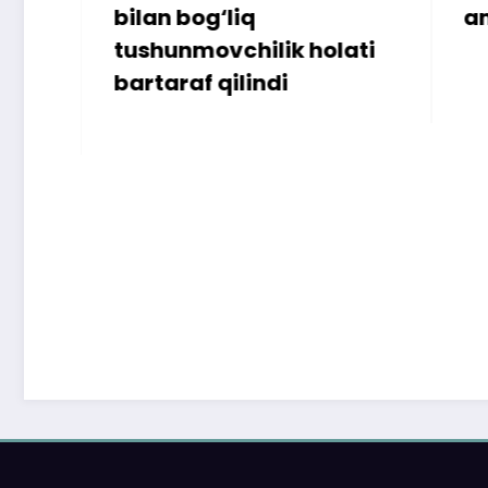
bilan bog‘liq
ammo u
tushunmovchilik holati
bartaraf qilindi