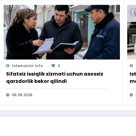
Istemolchi-Info
0
Sifatsiz issiqlik xizmati uchun asossiz
Is
qarzdorlik bekor qilindi
mo
ta
06.08.2026