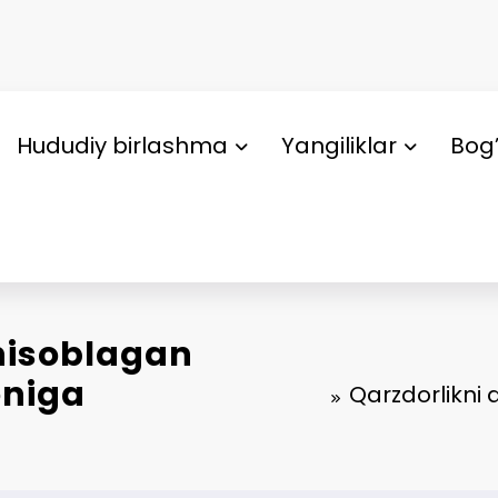
Hududiy birlashma
Yangiliklar
Bog’
 hisoblagan
oniga
Qarzdorlikni 