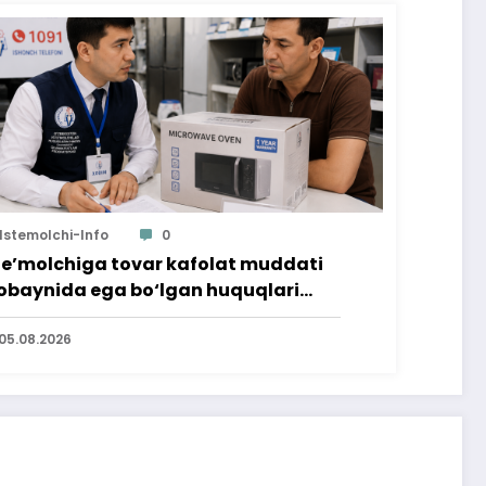
Istemolchi-Info
0
te’molchiga tovar kafolat muddati
baynida ega bo‘lgan huquqlari
’minlab berildi
05.08.2026