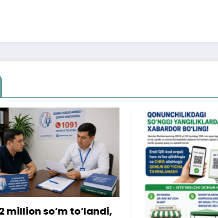
ion so‘m to‘landi,