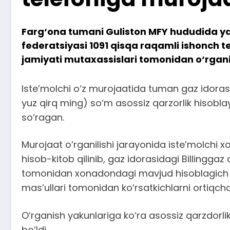
Farg‘ona tumani Guliston MFY hududida yas
federatsiyasi 1091 qisqa raqamli ishonch t
jamiyati mutaxassislari tomonidan o‘rganib
Iste’molchi o‘z murojaatida tuman gaz idorasi 
yuz qirq ming) so‘m asossiz qarzorlik hisoblayo
so‘ragan.
Murojaat o‘rganilishi jarayonida iste’molchi 
hisob-kitob qilinib, gaz idorasidagi Billinggaz d
tomonidan xonadondagi mavjud hisoblagich ko‘
mas’ullari tomonidan ko‘rsatkichlarni ortiqcha 
O‘rganish yakunlariga ko‘ra asossiz qarzdorlik
bo‘ldi.