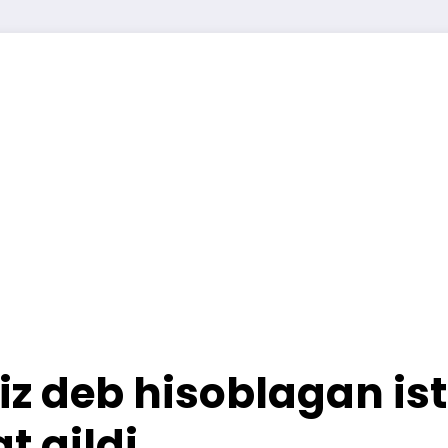
iz deb hisoblagan is
t qildi