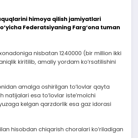
uqlarini himoya qilish jamiyatlari
i bo‘yicha Federatsiyaning Farg‘ona tuman
xonadoniga nisbatan 1240000 (bir million ikki
lik kiritilib, amaliy yordam ko‘rsatilishini
monidan amalga oshirilgan to‘lovlar qayta
h natijalari esa to‘lovlar iste’molchi
yuzaga kelgan qarzdorlik esa gaz idorasi
ilan hisobdan chiqarish choralari ko‘riladigan