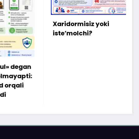
m
b
q
Xaridormisiz yoki
k
iste’molchi?
egan
apti:
li