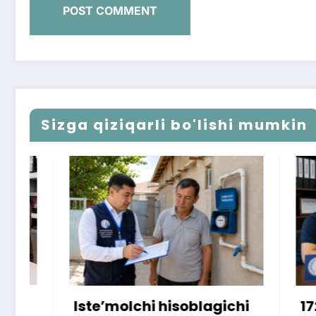
Sizga qiziqarli bo'lishi mumkin
Iste’molchi hisoblagichi
172 mill