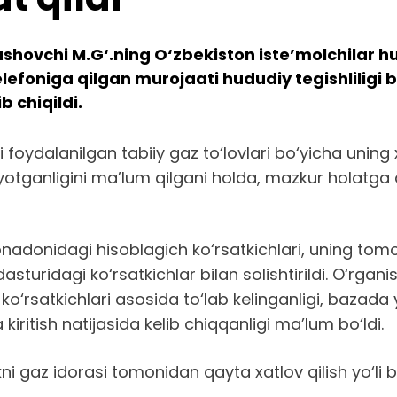
hovchi M.G‘.ning O‘zbekiston iste’molchilar huq
elefoniga qilgan murojaati hududiy tegishlilig
 chiqildi.
foydalanilgan tabiiy gaz to‘lovlari bo‘yicha uning 
tganligini ma’lum qilgani holda, mazkur holatga aniq
xonadonidagi hisoblagich ko‘rsatkichlari, uning to
asturidagi ko‘rsatkichlar bilan solishtirildi. O‘rganis
rsatkichlari asosida to‘lab kelinganligi, bazada 
kiritish natijasida kelib chiqqanligi ma’lum bo‘ldi.
ni gaz idorasi tomonidan qayta xatlov qilish yo‘li b