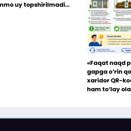
y topshirilmadi…
«Faqat naqd pul» d
gapga o‘rin qolmay
xaridor QR-kod orqa
ham to‘lay oladi