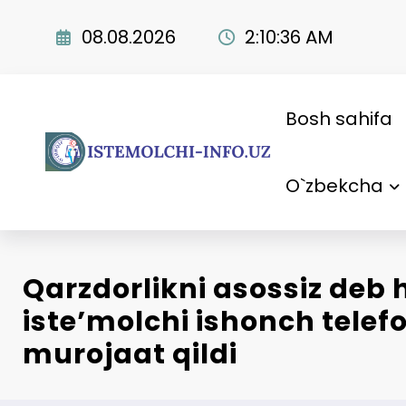
Skip
to
08.08.2026
2:10:37 AM
content
Bosh sahifa
O`zbekcha
Qarzdorlikni asossiz deb
iste’molchi ishonch telef
murojaat qildi